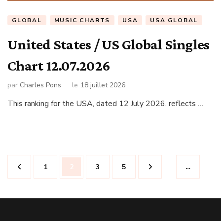
GLOBAL
MUSIC CHARTS
USA
USA GLOBAL
United States / US Global Singles
Chart 12.07.2026
par
Charles Pons
le
18 juillet 2026
This ranking for the USA, dated 12 July 2026, reflects …
Navigation
Page
Page
Page
Page
1
2
3
5
…
des
articles