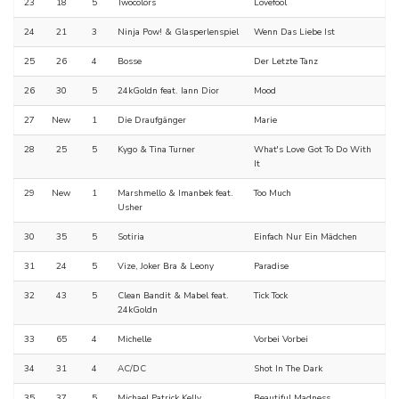
23
18
5
Twocolors
Lovefool
24
21
3
Ninja Pow! & Glasperlenspiel
Wenn Das Liebe Ist
25
26
4
Bosse
Der Letzte Tanz
26
30
5
24kGoldn feat. Iann Dior
Mood
27
New
1
Die Draufgänger
Marie
28
25
5
Kygo & Tina Turner
What's Love Got To Do With
It
29
New
1
Marshmello & Imanbek feat.
Too Much
Usher
30
35
5
Sotiria
Einfach Nur Ein Mädchen
31
24
5
Vize, Joker Bra & Leony
Paradise
32
43
5
Clean Bandit & Mabel feat.
Tick Tock
24kGoldn
33
65
4
Michelle
Vorbei Vorbei
34
31
4
AC/DC
Shot In The Dark
35
37
5
Michael Patrick Kelly
Beautiful Madness