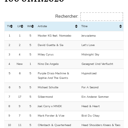
Rechercher:
TW
LW
Wks
Artiste
Titre
1
1
5
Master KG feat. Nomcebo
Jerusalema
2
2
5
David Guetta & Sia
Let's Love
3
4
5
Miley Cyrus
Midnight Sky
4
New
1
Nino De Angelo
Gesegnet Und Verflucht
5
6
5
Purple Disco Machine &
Hypnotized
Sophie And The Giants
6
5
5
Michael Schulte
For A Second
7
17
5
Silbermond
Ein Anderer Sommer
8
9
5
Joel Corry x MNEK
Head & Heart
9
7
5
Mark Forster & Vize
Bist Du Okay
10
11
5
Ofenbach & Quarterhead
Head Shoulders Knees & Toes