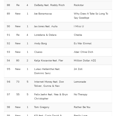
88
Re
4
DaBaby feat. Roddy Ricch
Rockstar
89
New
1
Joe Bonamassa
Why Does It Take So Long To
Say Goodbye
90
New
1
Jax Jones feat. Au/ra
I Miss U
91
Re
4
Loredana & Delara
Checka
92
New
1
Andy Borg
Es War Einmal
93
New
1
Clueso
Aber Ohne Dich
94
80
2
Katja Krasavice feat. Fler
Million Dollar A$$
95
New
1
Lukas Hellenthal feat.
24 Zoll
Dominic Sanz
96
73
5
Internet Money feat. Don
Lemonade
Toliver, Gunna & Nav
97
55
5
Felix Jaehn feat. Nea & Bryn
No Therapy
Christopher
98
New
1
Tom Gregory
Rather Be You
99
New
1
KSI feat. Craig David &
Really Love