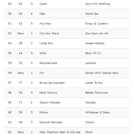
49
49
5
Ayala
Sorry For Nothing
50
40
4
Nea
Some Say
51
42
5
Ava Max
Kings & Queens
52
New
1
Christin Stark
Das Kann Ich Ab
53
98
2
Little Mix
Sweet Melody
54
44
5
Wier
Best Of Us
55
52
5
Revolverheld
Leichter
56
New
1
Pur
Keiner Will Alleine Sein
57
77
2
Bruce Springsteen
Letter To You
58
53
5
Matt Simons
Better Tomorrow
59
71
4
Shawn Mendes
Wonder
60
50
5
Milow
Whatever It Takes
61
48
5
Dermot Kennedy
Giants
62
New
1
K/da, Madison Beer & (G)i-dle
More