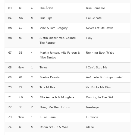
63
60
4
Die Ärzte
True Romance
64
56
5
Dua Lipa
Hallucinate
65
47
5
Vize & Tom Gregory
Never Let Me Down
66
59
5
Justin Bieber feat. Chance
Holy
The Rapper
67
39
4
Martin Jensen, Alle Farben &
Running Back To You
Nico Santos
68
New
1
Twice
I Can't Stop Me
69
69
2
Marisa Donato
Auf Liebe Vorprogrammiert
70
72
5
Tate McRae
You Broke Me First
71
46
5
Glockenbach & Mougleta
Dancing In The Dirt
72
90
2
Bring Me The Horizon
Teardrops
73
New
1
Julian Reim
Euphorie
74
63
5
Robin Schulz & Wes
Alane