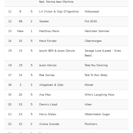
feat. Norma Jean Martine
11
8
5
LA Vision & Gigi D'Agostino
Hollywood
12
66
2
Scooter
Fck 2020
13
New
1
Matthias Reim
Nächsten Sommer
14
10
5
Mark Forster
Übermorgen
15
13
5
Jawsh 685 & Jason Derulo
Savage Love (Laxed - Siren
Beat)
16
15
5
Jason Derulo
Take You Dancing
17
14
5
Rea Garvey
Talk To Your Body
18
3
3
Alligatoah & Sido
Monet
19
20
5
Ava Max
Who's Laughing Now
20
33
5
Dennis Lloyd
Alien
21
23
5
Harry Styles
Watermelon Sugar
22
32
2
Ariana Grande
Positions