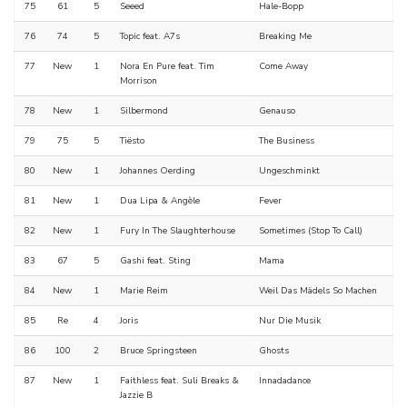
75
61
5
Seeed
Hale-Bopp
76
74
5
Topic feat. A7s
Breaking Me
77
New
1
Nora En Pure feat. Tim
Come Away
Morrison
78
New
1
Silbermond
Genauso
79
75
5
Tiësto
The Business
80
New
1
Johannes Oerding
Ungeschminkt
81
New
1
Dua Lipa & Angèle
Fever
82
New
1
Fury In The Slaughterhouse
Sometimes (Stop To Call)
83
67
5
Gashi feat. Sting
Mama
84
New
1
Marie Reim
Weil Das Mädels So Machen
85
Re
4
Joris
Nur Die Musik
86
100
2
Bruce Springsteen
Ghosts
87
New
1
Faithless feat. Suli Breaks &
Innadadance
Jazzie B