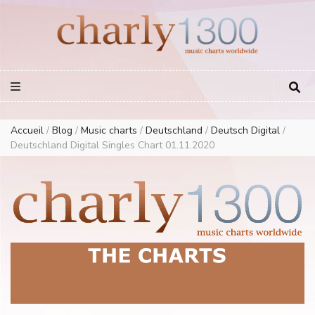
Europe Airplay Charts Radios Music Worldwide – Charly1300
European Music Charts plus USA and Australia
Accueil
/
Blog
/
Music charts
/
Deutschland
/
Deutsch Digital
/
Deutschland Digital Singles Chart 01.11.2020