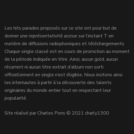
Les hits parades proposés sur ce site ont pour but de
donner une représentativité accrue sur l’instant T en
matière de diffusions radiophoniques et téléchargements.
Chaque single classé est en cours de promotion au moment
de la période indiquée en titre. Ainsi, aucun gold, aucun
récurrent ni aucun titre extrait d’album non sorti
officiellement en single n’est éligible. Nous incitons ainsi
les internautes à partir à la découverte des talents
originaires du monde entier tout en respectant leur
popularité.
Site réalisé par Charles Pons © 2021 charly1300