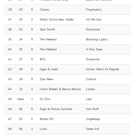
36
45
5
Clueso
Flugmodus
37
19
3
Robin Schulz feat. Kiddo
All We Got
38
51
5
Sam Smith
Diamonds
39
34
5
The Weeknd
Blinding Lights
40
29
5
The Weeknd
In Your Eyes
41
27
5
BTS
Dynamite
42
36
2
Jiggo & Azad
Immer Wenn Es Regnet
43
16
5
Zoe Wees
Control
44
12
3
Justin Bieber & Benny Blanco
Lonely
45
New
1
DJ Ötzi
Leb!
46
62
5
Kygo & Donna Summer
Hot Stuff
47
92
2
Bonez MC
Angeklagt
48
54
3
Lune
Gebe Auf