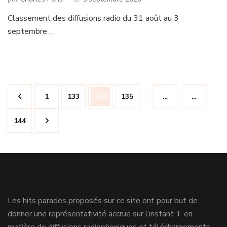
Classement des diffusions radio du 31 août au 3
septembre …
Navigation
Page
Page
Page
Page
1
133
134
135
…
…
des
articles
Page
144
Les hits parades proposés sur ce site ont pour but de
donner une représentativité accrue sur l’instant T en