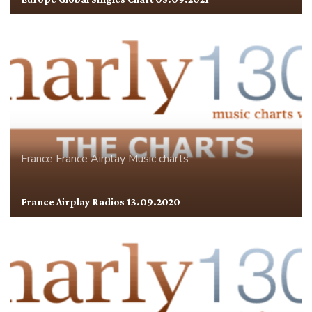
France
France Airplay
Music charts
France Airplay Radios 13.09.2020