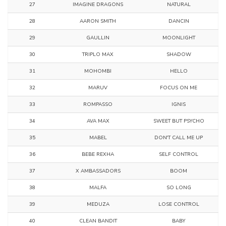
27
IMAGINE DRAGONS
NATURAL
28
AARON SMITH
DANCIN
29
GAULLIN
MOONLIGHT
30
TRIPLO MAX
SHADOW
31
MOHOMBI
HELLO
32
MARUV
FOCUS ON ME
33
ROMPASSO
IGNIS
34
AVA MAX
SWEET BUT PSYCHO
35
MABEL
DON'T CALL ME UP
36
BEBE REXHA
SELF CONTROL
37
X AMBASSADORS
BOOM
38
MALFA
SO LONG
39
MEDUZA
LOSE CONTROL
40
CLEAN BANDIT
BABY