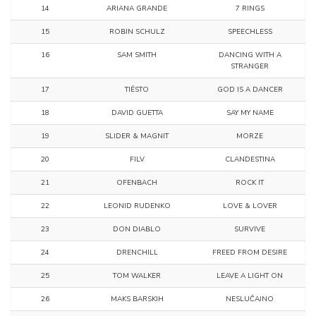
14
ARIANA GRANDE
7 RINGS
15
ROBIN SCHULZ
SPEECHLESS
16
SAM SMITH
DANCING WITH A
STRANGER
17
TIËSTO
GOD IS A DANCER
18
DAVID GUETTA
SAY MY NAME
19
SLIDER & MAGNIT
MORZE
20
FILV
CLANDESTINA
21
OFENBACH
ROCK IT
22
LEONID RUDENKO
LOVE & LOVER
23
DON DIABLO
SURVIVE
24
DRENCHILL
FREED FROM DESIRE
25
TOM WALKER
LEAVE A LIGHT ON
26
MAKS BARSKIH
NESLUČAJNO