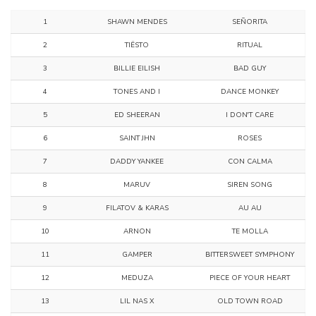
1
SHAWN MENDES
SEÑORITA
2
TIËSTO
RITUAL
3
BILLIE EILISH
BAD GUY
4
TONES AND I
DANCE MONKEY
5
ED SHEERAN
I DON'T CARE
6
SAINT JHN
ROSES
7
DADDY YANKEE
CON CALMA
8
MARUV
SIREN SONG
9
FILATOV & KARAS
AU AU
10
ARNON
TE MOLLA
11
GAMPER
BITTERSWEET SYMPHONY
12
MEDUZA
PIECE OF YOUR HEART
13
LIL NAS X
OLD TOWN ROAD