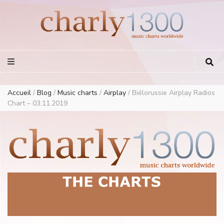
Europe Airplay Charts Radios Music Worldwide – Charly1300
European Music Charts plus USA and Australia
Accueil
/
Blog
/
Music charts
/
Airplay
/
Biélorussie Airplay Radios
Chart – 03.11.2019