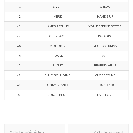
41
ZIVERT
CREDO
42
MERK
HANDS UP
43
JAMES ARTHUR
YOU DESERVE BETTER
44
OFENBACH
PARADISE
45
MOHOMBI
MR. LOVERMAN
46
HUGEL
WTF
47
ZIVERT
BEVERLY HILLS
48
ELLIE GOULDING
CLOSE TO ME
49
BENNY BLANCO
I FOUND YOU
50
JONAS BLUE
I SEE LOVE
Navigation
Article précédent
Article suivant