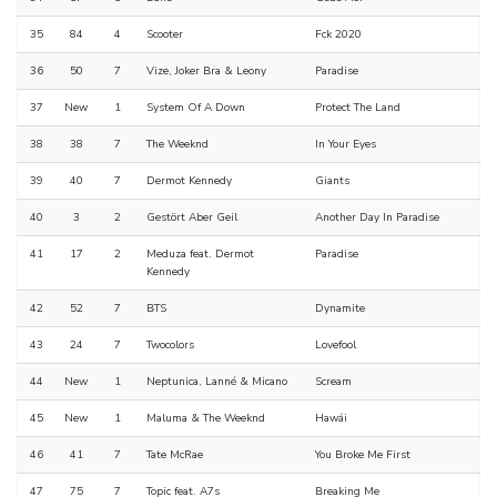
35
84
4
Scooter
Fck 2020
36
50
7
Vize, Joker Bra & Leony
Paradise
37
New
1
System Of A Down
Protect The Land
38
38
7
The Weeknd
In Your Eyes
39
40
7
Dermot Kennedy
Giants
40
3
2
Gestört Aber Geil
Another Day In Paradise
41
17
2
Meduza feat. Dermot
Paradise
Kennedy
42
52
7
BTS
Dynamite
43
24
7
Twocolors
Lovefool
44
New
1
Neptunica, Lanné & Micano
Scream
45
New
1
Maluma & The Weeknd
Hawái
46
41
7
Tate McRae
You Broke Me First
47
75
7
Topic feat. A7s
Breaking Me