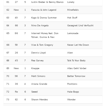
61
27
5
Justin Bieber & Benny Blanco
Lonely
62
New
1
Faouzia & John Legend
Minefields
63
49
7
Kygo & Donna Summer
Hot Stuff
64
66
3
Nino De Angelo
Gesegnet Und Verflucht
65
86
7
Internet Money feat. Don
Lemonade
Toliver, Gunna & Nav
66
59
7
Vize & Tom Gregory
Never Let Me Down
67
26
7
Dennis Lloyd
Alien
68
45
7
Rea Garvey
Talk To Your Body
69
New
1
Knappe
Alles Geht Vorbei
70
98
7
Matt Simons
Better Tomorrow
71
36
4
Ariana Grande
Positions
72
Re
6
Seeed
Hale-Bopp
73
62
6
Shawn Mendes
Wonder