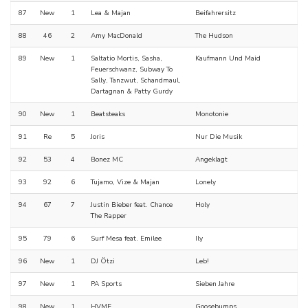
87
New
1
Lea & Majan
Beifahrersitz
88
46
2
Amy MacDonald
The Hudson
89
New
1
Saltatio Mortis, Sasha,
Kaufmann Und Maid
Feuerschwanz, Subway To
Sally, Tanzwut, Schandmaul,
Dartagnan & Patty Gurdy
90
New
1
Beatsteaks
Monotonie
91
Re
5
Joris
Nur Die Musik
92
53
4
Bonez MC
Angeklagt
93
92
6
Tujamo, Vize & Majan
Lonely
94
67
7
Justin Bieber feat. Chance
Holy
The Rapper
95
79
6
Surf Mesa feat. Emilee
Ily
96
New
1
DJ Ötzi
Leb!
97
New
1
PA Sports
Sieben Jahre
98
New
1
HVME
Goosebumps