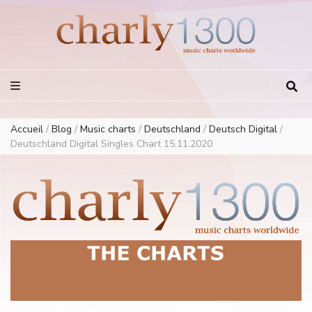
Europe Airplay Charts Radios Music Worldwide – Charly1300
European Music Charts plus USA and Australia
Accueil
/
Blog
/
Music charts
/
Deutschland
/
Deutsch Digital
/
Deutschland Digital Singles Chart 15.11.2020