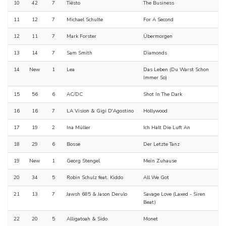
10
42
7
Tiësto
The Business
11
12
7
Michael Schulte
For A Second
12
11
7
Mark Forster
Übermorgen
13
14
7
Sam Smith
Diamonds
14
New
1
Lea
Das Leben (Du Warst Schon
Immer So)
15
56
6
AC/DC
Shot In The Dark
16
16
7
LA Vision & Gigi D'Agostino
Hollywood
17
19
2
Ina Müller
Ich Halt Die Luft An
18
29
6
Bosse
Der Letzte Tanz
19
New
1
Georg Stengel
Mein Zuhause
20
34
5
Robin Schulz feat. Kiddo
All We Got
21
13
7
Jawsh 685 & Jason Derulo
Savage Love (Laxed - Siren
Beat)
22
20
5
Alligatoah & Sido
Monet