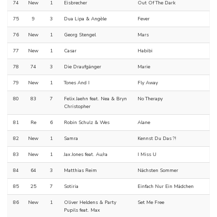
74
New
1
Eisbrecher
Out Of The Dark
75
9
3
Dua Lipa & Angèle
Fever
76
New
1
Georg Stengel
Mars
77
New
1
Casar
Habibi
78
74
3
Die Draufgänger
Marie
79
New
1
Tones And I
Fly Away
80
83
7
Felix Jaehn feat. Nea & Bryn
No Therapy
Christopher
81
Re
6
Robin Schulz & Wes
Alane
82
New
1
Samra
Kennst Du Das ?!
83
New
1
Jax Jones feat. Au/ra
I Miss U
84
64
3
Matthias Reim
Nächsten Sommer
85
25
7
Sotiria
Einfach Nur Ein Mädchen
86
New
1
Oliver Heldens & Party
Set Me Free
Pupils feat. Max