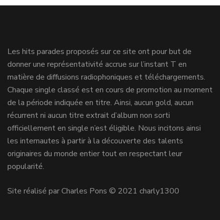
Les hits parades proposés sur ce site ont pour but de
donner une représentativité accrue sur l’instant T en
matière de diffusions radiophoniques et téléchargements.
Chaque single classé est en cours de promotion au moment
de la période indiquée en titre. Ainsi, aucun gold, aucun
récurrent ni aucun titre extrait d’album non sorti
officiellement en single n’est éligible. Nous incitons ainsi
les internautes à partir à la découverte des talents
originaires du monde entier tout en respectant leur
popularité.
Site réalisé par Charles Pons © 2021 charly1300