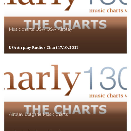
Music charts
USA
USA Airplay
USA Airplay Radios Chart 17.10.2021
Airplay
Bulgarie
Music charts