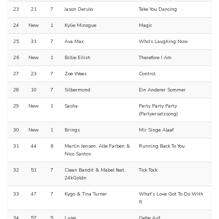
23
21
7
Jason Derulo
Take You Dancing
24
New
1
Kylie Minogue
Magic
25
31
7
Ava Max
Who's Laughing Now
26
New
1
Billie Eilish
Therefore I Am
27
23
7
Zoe Wees
Control
28
10
7
Silbermond
Ein Anderer Sommer
29
New
1
Sasha
Party Party Party
(Partyersatzsong)
30
New
1
Brings
Mir Singe Alaaf
31
44
6
Martin Jensen, Alle Farben &
Running Back To You
Nico Santos
32
51
7
Clean Bandit & Mabel feat.
Tick Tock
24kGoldn
33
47
7
Kygo & Tina Turner
What's Love Got To Do With
It
34
57
5
Lune
Gebe Auf