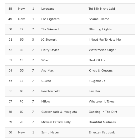
48
New
1
Loredana
Tut Mir Nicht Leid
49
New
1
Foo Fighters
Shame Shame
50
32
7
The Weeknd
Blinding Lights
51
65
3
JC Stewart
I Need You To Hate Me
52
18
7
Harry Styles
Watermelon Sugar
53
43
7
Wier
Best Of Us
54
55
7
Ava Max
Kings & Queens
55
33
7
Clueso
Flugmodus
56
69
7
Revolverheld
Leichter
57
70
7
Milow
Whatever It Takes
58
60
7
Glockenbach & Mougleta
Dancing In The Dirt
59
28
7
Michael Patrick Kelly
Beautiful Madness
60
New
1
Samu Haber
Enkelten Kaupunki