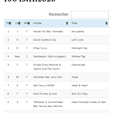
Rechercher:
TW
LW
Wks
Artiste
Titre
1
1
7
Master KG feat. Nomcebo
Jerusalema
2
5
7
David Guetta & Sia
Let's Love
3
8
7
Miley Cyrus
Midnight Sky
4
New
1
Gentleman, Sido & Jugglerz
Schöner Tag
5
2
7
Purple Disco Machine &
Hypnotized
Sophie And The Giants
6
30
7
24kGoldn feat. Iann Dior
Mood
7
4
7
Joel Corry x MNEK
Head & Heart
8
7
7
Mark Forster & Vize
Bist Du Okay
9
6
7
Ofenbach & Quarterhead
Head Shoulders Knees & Toes
feat. Norma Jean Martine