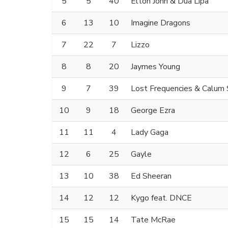
5
5
40
Elton John & Dua Lipa
6
13
10
Imagine Dragons
7
22
7
Lizzo
8
8
20
Jaymes Young
9
7
39
Lost Frequencies & Calum 
10
9
18
George Ezra
11
11
4
Lady Gaga
12
6
25
Gayle
13
10
38
Ed Sheeran
14
12
12
Kygo feat. DNCE
15
15
14
Tate McRae