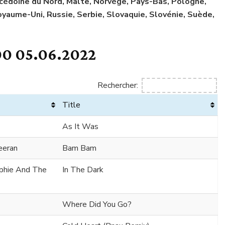
 Macédoine du Nord, Malte, Norvège, Pays-Bas, Pologne,
yaume-Uni, Russie, Serbie, Slovaquie, Slovénie, Suède,
0 05.06.2022
Rechercher:
Title
As It Was
eeran
Bam Bam
ophie And The
In The Dark
Where Did You Go?