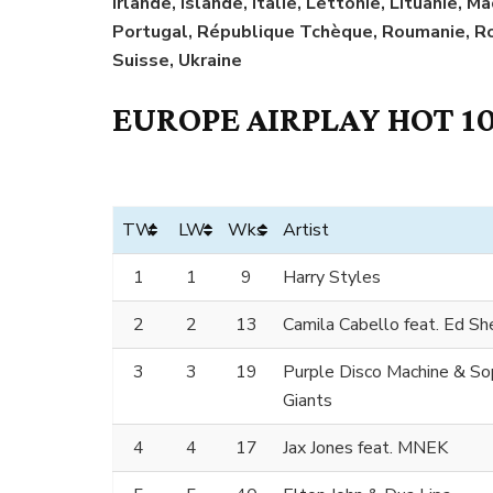
Irlande, Islande, Italie, Lettonie, Lituanie,
Portugal, République Tchèque, Roumanie, Ro
Suisse, Ukraine
EUROPE AIRPLAY HOT 10
TW
LW
Wks
Artist
1
1
9
Harry Styles
2
2
13
Camila Cabello feat. Ed Sh
3
3
19
Purple Disco Machine & S
Giants
4
4
17
Jax Jones feat. MNEK