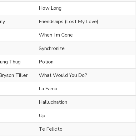
How Long
ony
Friendships (Lost My Love)
When I'm Gone
Synchronize
Young Thug
Potion
Bryson Tiller
What Would You Do?
La Fama
Hallucination
Up
Te Felicito