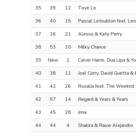
35
39
12
Tove Lo
36
40
15
Pascal Letoublon feat. Le
37
16
21
Alesso & Katy Perry
38
53
10
Milky Chance
39
New
1
Calvin Harris, Dua Lipa & 
40
38
11
Joel Corry, David Guetta & 
41
42
26
Rosalía feat. The Weeknd
42
57
14
Regard & Years & Years
43
45
28
Inna
44
44
4
Shakira & Rauw Alejandro