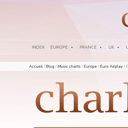
Europe Airplay Charts Radios Music Worldwide – Charly1300
European Music Charts plus USA and Australia
INDEX
EUROPE
FRANCE
UK
Accueil
/
Blog
/
Music charts
/
Europe
/
Euro Airplay
/
E