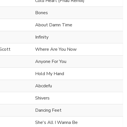
Cold Heart (Pnau Remix)
Bones
About Damn Time
Infinity
Scott
Where Are You Now
Anyone For You
Hold My Hand
Abcdefu
Shivers
Dancing Feet
She's All I Wanna Be