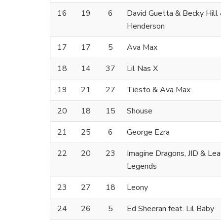
16
19
6
David Guetta & Becky Hill 
Henderson
17
17
5
Ava Max
18
14
37
Lil Nas X
19
21
27
Tiësto & Ava Max
20
18
15
Shouse
21
25
6
George Ezra
22
20
23
Imagine Dragons, JID & Le
Legends
23
27
18
Leony
24
26
5
Ed Sheeran feat. Lil Baby