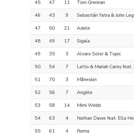
45
47
11
Tom Grennan
46
43
9
Sebastián Yatra & John Le
47
50
21
Adele
48
49
17
Sigala
49
35
3
Alvaro Soler & Topic
50
54
7
Latto & Mariah Carey feat.
51
70
3
Måneskin
52
56
7
Angèle
53
58
14
Mimi Webb
54
63
4
Nathan Dawe feat. Ella H
55
61
4
Rema