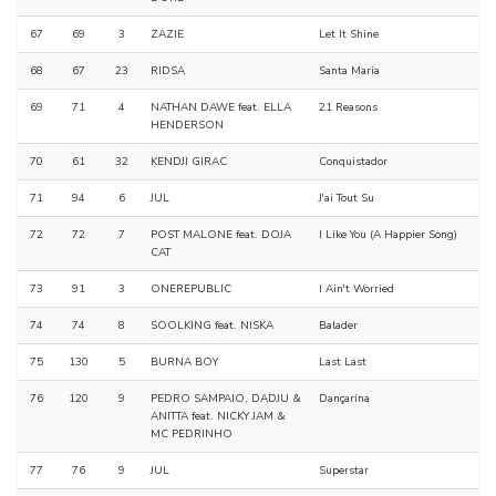
67
69
3
ZAZIE
Let It Shine
68
67
23
RIDSA
Santa Maria
69
71
4
NATHAN DAWE feat. ELLA
21 Reasons
HENDERSON
70
61
32
KENDJI GIRAC
Conquistador
71
94
6
JUL
J'ai Tout Su
72
72
7
POST MALONE feat. DOJA
I Like You (A Happier Song)
CAT
73
91
3
ONEREPUBLIC
I Ain't Worried
74
74
8
SOOLKING feat. NISKA
Balader
75
130
5
BURNA BOY
Last Last
76
120
9
PEDRO SAMPAIO, DADJU &
Dançarina
ANITTA feat. NICKY JAM &
MC PEDRINHO
77
76
9
JUL
Superstar