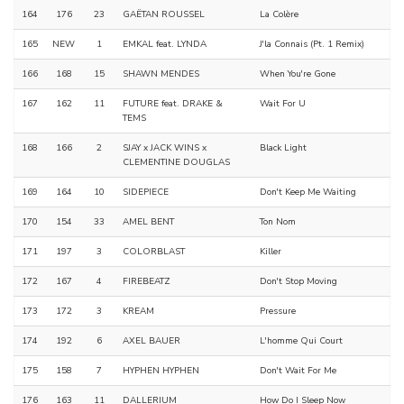
164
176
23
GAËTAN ROUSSEL
La Colère
165
NEW
1
EMKAL feat. LYNDA
J'la Connais (Pt. 1 Remix)
166
168
15
SHAWN MENDES
When You're Gone
167
162
11
FUTURE feat. DRAKE &
Wait For U
TEMS
168
166
2
SJAY x JACK WINS x
Black Light
CLEMENTINE DOUGLAS
169
164
10
SIDEPIECE
Don't Keep Me Waiting
170
154
33
AMEL BENT
Ton Nom
171
197
3
COLORBLAST
Killer
172
167
4
FIREBEATZ
Don't Stop Moving
173
172
3
KREAM
Pressure
174
192
6
AXEL BAUER
L'homme Qui Court
175
158
7
HYPHEN HYPHEN
Don't Wait For Me
176
163
11
DALLERIUM
How Do I Sleep Now