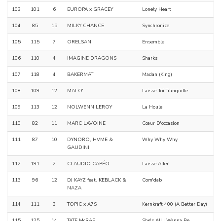
103
101
6
EUROPA x GRACEY
Lonely Heart
104
85
15
MILKY CHANCE
Synchronize
105
115
7
ORELSAN
Ensemble
106
110
4
IMAGINE DRAGONS
Sharks
107
118
4
BAKERMAT
Madan (King)
108
109
12
MALO'
Laisse-Toi Tranquille
109
113
12
NOLWENN LEROY
La Houle
110
82
11
MARC LAVOINE
Cœur D'occasion
111
87
10
DYNORO, HVME &
Why Why Why
GAUDINI
112
191
2
CLAUDIO CAPÉO
Laisse Aller
113
96
12
DJ KAYZ feat. KEBLACK &
Com'dab
NAZA
114
111
3
TOPIC x A7S
Kernkraft 400 (A Better Day)
115
125
14
TATE McRAE
She's All I Wanna Be