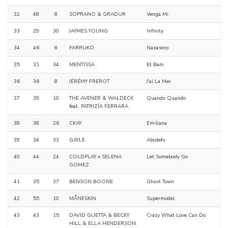
32
48
8
SOPRANO & GRADUR
Venga Mi
33
29
30
JAYMES YOUNG
Infinity
34
46
8
FARRUKO
Nazareno
35
31
34
MENTISSA
Et Bam
36
36
8
JÉRÉMY FREROT
J'ai La Mer
37
39
10
THE AVENER & WALDECK
Quando Quando
feat. PATRIZÏA FERRARA
38
38
26
CKAY
Emiliana
39
34
33
GAYLE
Abcdefu
40
44
24
COLDPLAY x SELENA
Let Somebody Go
GOMEZ
41
35
37
BENSON BOONE
Ghost Town
42
55
10
MÅNESKIN
Supermodel
43
43
15
DAVID GUETTA & BECKY
Crazy What Love Can Do
HILL & ELLA HENDERSON