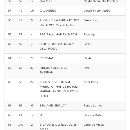
56
52
12
AVA MAX
Maybe You're The Problem
57
40
16
CALOGERO
C'était Mieux Après
58
47
5
ALOK x ELLA EYRE x KENNY
Deep Down
DOPE feat. NEVER DULL
59
78
4
ZEG P feat. HAMZA & SCH
Fade Up
60
59
7
JAMES HYPE feat. MIGGY
Ferrari
DELA ROSA
61
45
28
STROMAE
L'enfer
62
60
27
FIREBOY DML & ED
Peru
SHEERAN
63
53
22
ALEX SENSATION feat.
After Party
FARRUKO, PRINCE ROYCE,
MARIAH ANGELIQ & KEVIN
LYTTLE
64
64
6
BENJAMIN BIOLAY
Rends L'amour !
65
41
17
M
Dans Ta Radio
66
140
2
BIGFLO & OLI feat. JULIEN
Coup De Vieux
DORÉ