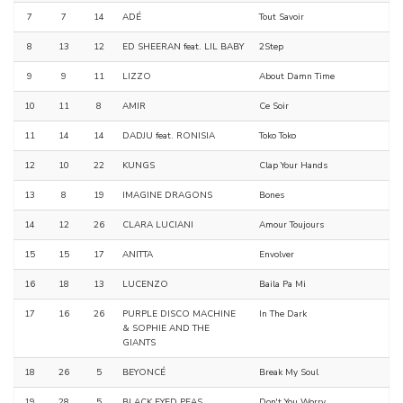
7
7
14
ADÉ
Tout Savoir
8
13
12
ED SHEERAN feat. LIL BABY
2Step
9
9
11
LIZZO
About Damn Time
10
11
8
AMIR
Ce Soir
11
14
14
DADJU feat. RONISIA
Toko Toko
12
10
22
KUNGS
Clap Your Hands
13
8
19
IMAGINE DRAGONS
Bones
14
12
26
CLARA LUCIANI
Amour Toujours
15
15
17
ANITTA
Envolver
16
18
13
LUCENZO
Baila Pa Mi
17
16
26
PURPLE DISCO MACHINE
In The Dark
& SOPHIE AND THE
GIANTS
18
26
5
BEYONCÉ
Break My Soul
19
28
5
BLACK EYED PEAS,
Don't You Worry