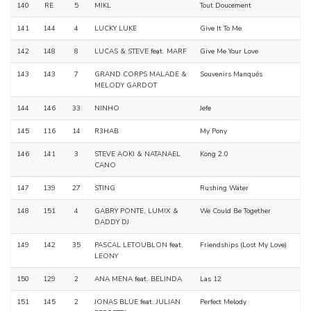
140
RE
5
MIKL
Tout Doucement
141
144
4
LUCKY LUKE
Give It To Me
142
148
8
LUCAS & STEVE feat. MARF
Give Me Your Love
143
143
7
GRAND CORPS MALADE &
Souvenirs Manqués
MELODY GARDOT
144
146
33
NINHO
Jefe
145
116
14
R3HAB
My Pony
146
141
3
STEVE AOKI & NATANAEL
Kong 2.0
CANO
147
139
27
STING
Rushing Water
148
151
4
GABRY PONTE, LUM!X &
We Could Be Together
DADDY DJ
149
142
35
PASCAL LETOUBLON feat.
Friendships (Lost My Love)
LEONY
150
129
2
ANA MENA feat. BELINDA
Las 12
151
145
2
JONAS BLUE feat. JULIAN
Perfect Melody