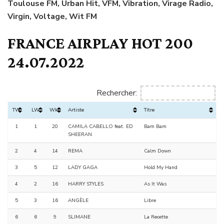
Toulouse FM, Urban Hit, VFM, Vibration, Virage Radio,
Virgin, Voltage, Wit FM
FRANCE AIRPLAY HOT 200
24.07.2022
Rechercher:
TW
LW
Wks
Artiste
Titre
1
1
20
CAMILA CABELLO feat. ED
Bam Bam
SHEERAN
2
4
14
REMA
Calm Down
3
5
12
LADY GAGA
Hold My Hand
4
2
16
HARRY STYLES
As It Was
5
3
16
ANGÈLE
Libre
6
6
9
SLIMANE
La Recette