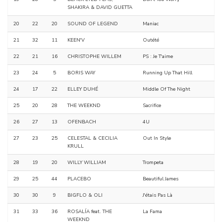
SHAKIRA & DAVID GUETTA
20
22
20
SOUND OF LEGEND
Maniac
21
32
11
KEEN'V
Outété
22
21
16
CHRISTOPHE WILLEM
PS : Je T'aime
23
24
5
BORIS WAY
Running Up That Hill
24
17
22
ELLEY DUHÉ
Middle Of The Night
25
20
28
THE WEEKND
Sacrifice
26
27
13
OFENBACH
4U
27
23
25
CELESTAL & CECILIA
Out In Style
KRULL
28
19
20
WILLY WILLIAM
Trompeta
29
25
44
PLACEBO
Beautiful James
30
30
9
BIGFLO & OLI
J'étais Pas Là
31
33
36
ROSALÍA feat. THE
La Fama
WEEKND