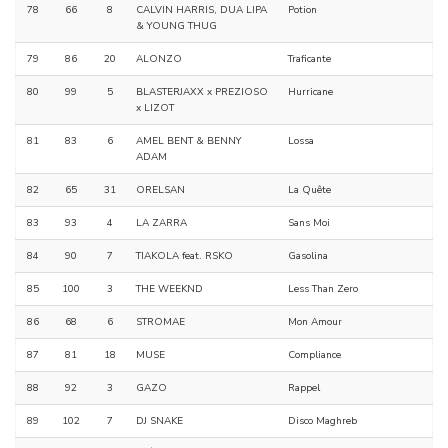
78
66
8
CALVIN HARRIS, DUA LIPA
Potion
& YOUNG THUG
79
86
20
ALONZO
Traficante
80
99
5
BLASTERJAXX x PREZIOSO
Hurricane
x LIZOT
81
83
6
AMEL BENT & BENNY
Lossa
ADAM
82
65
31
ORELSAN
La Quête
83
93
4
LA ZARRA
Sans Moi
84
90
7
TIAKOLA feat. RSKO
Gasolina
85
100
3
THE WEEKND
Less Than Zero
86
68
6
STROMAE
Mon Amour
87
81
18
MUSE
Compliance
88
92
3
GAZO
Rappel
89
102
7
DJ SNAKE
Disco Maghreb