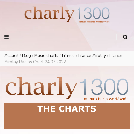
Europe Airplay Charts Radios Music Worldwide – Charly1300
European Music Charts plus USA and Australia
Accueil
/
Blog
/
Music charts
/
France
/
France Airplay
/
France
Airplay Radios Chart 24.07.2022