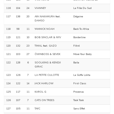
116
104
24
VIANNEY
La Fille Du Sud
117
138
20
AYA NAKAMURA feat.
Dégaine
DAMSO
118
98
11
YANNICK NOAH
Back To Africa
119
121
10
BOB SINCLAR & NYV
Borderline
120
132
23
TIMAL feat. GAZO
Filtré
121
103
27
ÖWNBOSS & SEVEK
Move Your Body
122
128
6
SOOLKING & KENDJI
Baila
GIRAC
123
126
7
LA PETITE CULOTTE
La Goffa Lolita
124
122
14
JACK HARLOW
First Class
125
117
11
KAROL G
Provenza
126
107
7
CATS ON TREES
Took Took
127
105
11
TAYC
Sans Effet