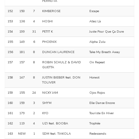
PERRETTA
152
150
7
KIMBEROSE
Escape
153
136
4
HOSHI
Allez Là
154
199
31
PETIT K
Juste Pour Que Ça Dure
155
149
6
PHOENIX
Alpha Zulu
156
181
8
DUNCAN LAURENCE
Take My Breath Away
157
157
8
ROBIN SCHULZ & DAVID
On Repeat
GUETTA
158
147
8
JUSTIN BIEBER feat. DON
Honest
TOLIVER
159
155
24
NICKY JAM
Ojos Rojos
160
159
3
SHY'M
Elle Danse Encore
161
179
2
KYO
Touriste En Hiver
162
119
4
UZI feat. BOOBA
Trophée
163
NEW
1
SDM feat. TIAKOLA
Redescends