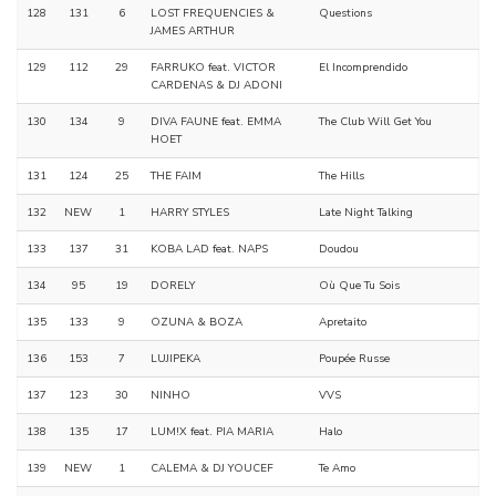
128
131
6
LOST FREQUENCIES &
Questions
JAMES ARTHUR
129
112
29
FARRUKO feat. VICTOR
El Incomprendido
CARDENAS & DJ ADONI
130
134
9
DIVA FAUNE feat. EMMA
The Club Will Get You
HOET
131
124
25
THE FAIM
The Hills
132
NEW
1
HARRY STYLES
Late Night Talking
133
137
31
KOBA LAD feat. NAPS
Doudou
134
95
19
DORELY
Où Que Tu Sois
135
133
9
OZUNA & BOZA
Apretaito
136
153
7
LUJIPEKA
Poupée Russe
137
123
30
NINHO
VVS
138
135
17
LUM!X feat. PIA MARIA
Halo
139
NEW
1
CALEMA & DJ YOUCEF
Te Amo