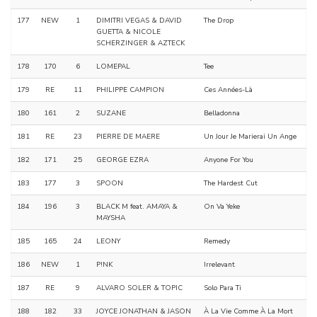
177
NEW
1
DIMITRI VEGAS & DAVID
The Drop
GUETTA & NICOLE
SCHERZINGER & AZTECK
178
170
6
LOMEPAL
Tee
179
RE
11
PHILIPPE CAMPION
Ces Années-Là
180
161
2
SUZANE
Belladonna
181
RE
23
PIERRE DE MAERE
Un Jour Je Marierai Un Ange
182
171
25
GEORGE EZRA
Anyone For You
183
177
3
SPOON
The Hardest Cut
184
196
3
BLACK M feat. AMAYA &
On Va Yeke
MAYSHA
185
165
24
LEONY
Remedy
186
NEW
1
P!NK
Irrelevant
187
RE
9
ALVARO SOLER & TOPIC
Solo Para Ti
188
182
33
JOYCE JONATHAN & JASON
À La Vie Comme À La Mort