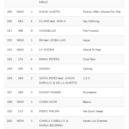
MRAZ
189
NEW
1
DAVID GUETTA
Family Affair (Dance For Me)
190
183
4
FLUME feat. MAY-A
Say Nothing
191
188
6
YUNGBLUD
The Funeral
192
NEW
1
RK feat. KOBA LAD
Aqua
193
NEW
1
LF SYSTEM
Afraid To Feel
194
174
4
EMMA PETERS
C'est Bon
195
190
4
MARSH
Calling
196
186
2
SOFÍA REYES feat. JASON
1,2,3
DERULO & DE LA GHETTO
197
185
3
DADDY YANKEE
Rumbatón
198
NEW
1
CHIEN NOIR
Beaux
199
173
6
PIERO PIRUPA
We Don't Need
200
NEW
1
CAMILA CABELLO &
Hasta Los Dientes
MARIA BECERRA