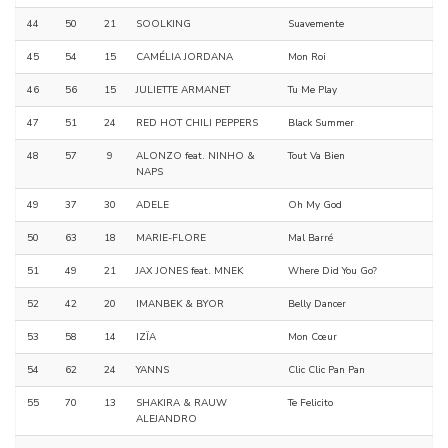
44
50
21
SOOLKING
Suavemente
45
54
15
CAMÉLIA JORDANA
Mon Roi
46
56
15
JULIETTE ARMANET
Tu Me Play
47
51
24
RED HOT CHILI PEPPERS
Black Summer
48
57
9
ALONZO feat. NINHO &
Tout Va Bien
NAPS
49
37
30
ADELE
Oh My God
50
63
18
MARIE-FLORE
Mal Barré
51
49
21
JAX JONES feat. MNEK
Where Did You Go?
52
42
20
IMANBEK & BYOR
Belly Dancer
53
58
14
IZÏA
Mon Cœur
54
62
24
YANNS
Clic Clic Pan Pan
55
70
13
SHAKIRA & RAUW
Te Felicito
ALEJANDRO