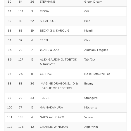
90
84
26
STÉPHANE
Green Dream
91
114
3
RIDSA
Olé
92
80
22
SELAH SUE
Pills
93
89
19
BECKY G & KAROL G
Mamiii
94
97
4
FRESH
Chop
95
79
7
YCARE & ZAZ
Animaux Fragiles
96
127
5
ALEX GAUDINO, TOBTOK
Talk Talk
& JAYOVER
97
75
8
CÉPHAZ
Ne Te Retourne Pas
98
88
36
IMAGINE DRAGONS, JID &
Enemy
LEAGUE OF LEGENDS
99
73
23
FEDER
Strangers
100
77
5
AYA NAKAMURA
Méchante
101
108
4
NAPS feat. GAZO
Vamos
102
106
12
CHARLIE WINSTON
Algorithm