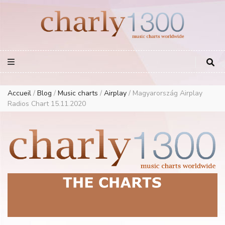
Europe Airplay Charts Radios Music Worldwide – Charly1300
European Music Charts plus USA and Australia
Accueil
/
Blog
/
Music charts
/
Airplay
/
Magyarország Airplay
Radios Chart 15.11.2020