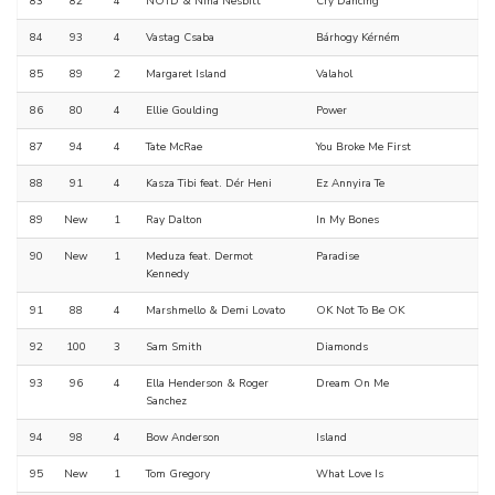
83
82
4
NOTD & Nina Nesbitt
Cry Dancing
84
93
4
Vastag Csaba
Bárhogy Kérném
85
89
2
Margaret Island
Valahol
86
80
4
Ellie Goulding
Power
87
94
4
Tate McRae
You Broke Me First
88
91
4
Kasza Tibi feat. Dér Heni
Ez Annyira Te
89
New
1
Ray Dalton
In My Bones
90
New
1
Meduza feat. Dermot
Paradise
Kennedy
91
88
4
Marshmello & Demi Lovato
OK Not To Be OK
92
100
3
Sam Smith
Diamonds
93
96
4
Ella Henderson & Roger
Dream On Me
Sanchez
94
98
4
Bow Anderson
Island
95
New
1
Tom Gregory
What Love Is