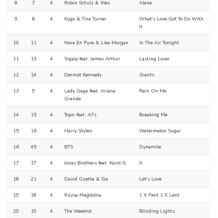
8
7
4
Robin Schulz & Wes
Alane
9
8
4
Kygo & Tina Turner
What's Love Got To Do With
It
10
11
4
Nora En Pure & Lika Morgan
In The Air Tonight
11
13
4
Sigala feat. James Arthur
Lasting Lover
12
14
4
Dermot Kennedy
Giants
13
9
4
Lady Gaga feat. Ariana
Rain On Me
Grande
14
15
4
Topic feat. A7s
Breaking Me
15
16
4
Harry Styles
Watermelon Sugar
16
45
4
BTS
Dynamite
17
17
4
Jonas Brothers feat. Karol G
X
18
21
4
David Guetta & Sia
Let's Love
19
18
4
Rúzsa Magdolna
1 X Fent 1 X Lent
20
19
4
The Weeknd
Blinding Lights