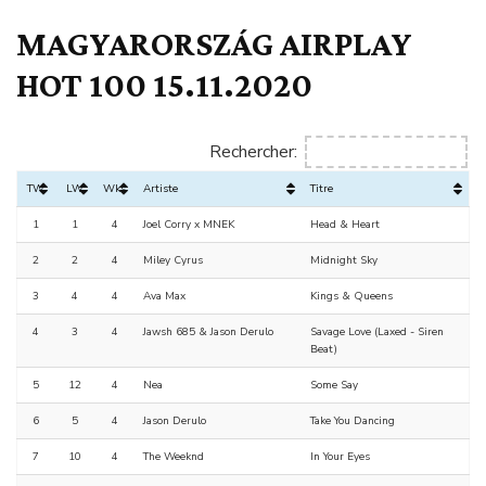
MAGYARORSZÁG AIRPLAY
HOT 100 15.11.2020
Rechercher:
TW
LW
Wks
Artiste
Titre
1
1
4
Joel Corry x MNEK
Head & Heart
2
2
4
Miley Cyrus
Midnight Sky
3
4
4
Ava Max
Kings & Queens
4
3
4
Jawsh 685 & Jason Derulo
Savage Love (Laxed - Siren
Beat)
5
12
4
Nea
Some Say
6
5
4
Jason Derulo
Take You Dancing
7
10
4
The Weeknd
In Your Eyes