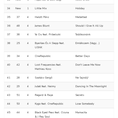
34
New
1
Little Mix
Holiday
35
37
4
Halott Pénz
Melletted
36
48
4
James Blunt
Should I Give It All Up
37
38
4
Ya Ou feat. Pribelszki
Találkoznánk
38
25
4
ByeAlex És A Slepp feat.
Emlékszem (Vagy...)
USNK
39
34
4
OneRepublic
Better Days
40
42
4
Lost Frequencies feat.
Don't Leave Me Now
Mathieu Koss
41
28
4
Szakács Gergő
Ne Sajnálj!
42
29
4
Jubël feat. Neimy
Dancing In The Moonlight
43
51
4
Regard & Raye
Secrets
44
53
4
Kygo feat. OneRepublic
Lose Somebody
45
44
4
Black Eyed Peas feat. Ozuna
Mamacita
& J Rey Soul