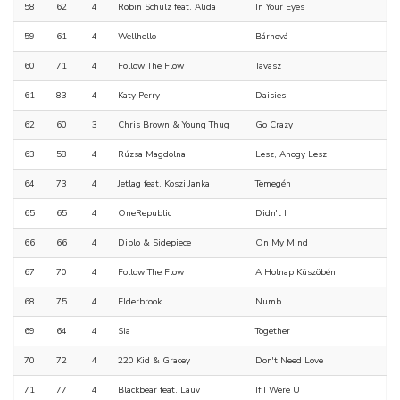
58
62
4
Robin Schulz feat. Alida
In Your Eyes
59
61
4
Wellhello
Bárhová
60
71
4
Follow The Flow
Tavasz
61
83
4
Katy Perry
Daisies
62
60
3
Chris Brown & Young Thug
Go Crazy
63
58
4
Rúzsa Magdolna
Lesz, Ahogy Lesz
64
73
4
Jetlag feat. Koszi Janka
Temegén
65
65
4
OneRepublic
Didn't I
66
66
4
Diplo & Sidepiece
On My Mind
67
70
4
Follow The Flow
A Holnap Küszöbén
68
75
4
Elderbrook
Numb
69
64
4
Sia
Together
70
72
4
220 Kid & Gracey
Don't Need Love
71
77
4
Blackbear feat. Lauv
If I Were U