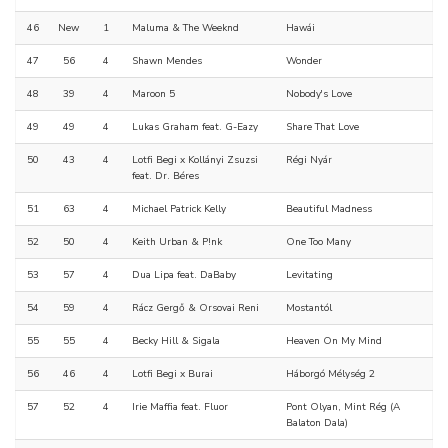
46
New
1
Maluma & The Weeknd
Hawái
47
56
4
Shawn Mendes
Wonder
48
39
4
Maroon 5
Nobody's Love
49
49
4
Lukas Graham feat. G-Eazy
Share That Love
50
43
4
Lotfi Begi x Kollányi Zsuzsi
Régi Nyár
feat. Dr. Béres
51
63
4
Michael Patrick Kelly
Beautiful Madness
52
50
4
Keith Urban & P!nk
One Too Many
53
57
4
Dua Lipa feat. DaBaby
Levitating
54
59
4
Rácz Gergő & Orsovai Reni
Mostantól
55
55
4
Becky Hill & Sigala
Heaven On My Mind
56
46
4
Lotfi Begi x Burai
Háborgó Mélység 2
57
52
4
Irie Maffia feat. Fluor
Pont Olyan, Mint Rég (A
Balaton Dala)