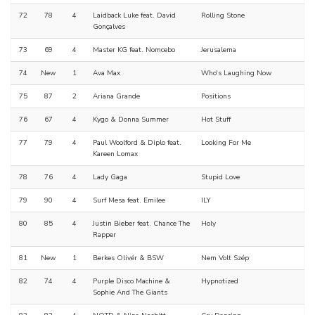
72
78
4
Laidback Luke feat. David
Rolling Stone
Gonçalves
73
69
4
Master KG feat. Nomcebo
Jerusalema
74
New
1
Ava Max
Who's Laughing Now
75
87
2
Ariana Grande
Positions
76
67
4
Kygo & Donna Summer
Hot Stuff
77
79
4
Paul Woolford & Diplo feat.
Looking For Me
Kareen Lomax
78
76
4
Lady Gaga
Stupid Love
79
90
4
Surf Mesa feat. Emilee
ILY
80
85
4
Justin Bieber feat. Chance The
Holy
Rapper
81
New
1
Berkes Olivér & BSW
Nem Volt Szép
82
74
4
Purple Disco Machine &
Hypnotized
Sophie And The Giants