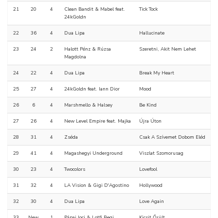
21
20
4
Clean Bandit & Mabel feat.
Tick Tock
24kGoldn
22
36
4
Dua Lipa
Hallucinate
23
24
2
Halott Pénz & Rúzsa
Szeretni, Akit Nem Lehet
Magdolna
24
22
4
Dua Lipa
Break My Heart
25
27
4
24kGoldn feat. Iann Dior
Mood
26
6
4
Marshmello & Halsey
Be Kind
27
26
4
New Level Empire feat. Majka
Újra Úton
28
31
4
Zséda
Csak A Szívemet Dobom Eléd
29
41
4
Magashegyi Underground
Viszlat Szomorusag
30
23
4
Twocolors
Lovefool
31
32
4
LA Vision & Gigi D'Agostino
Hollywood
32
30
4
Dua Lipa
Love Again
33
New
1
Pápai Joci & Lotfi Begi
Kicsit Őrült