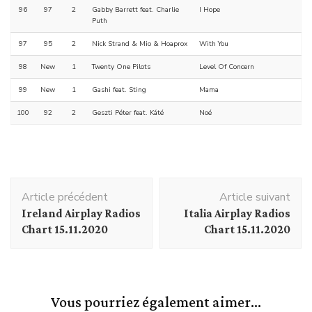
96
97
2
Gabby Barrett feat. Charlie
I Hope
Puth
97
95
2
Nick Strand & Mio & Hoaprox
With You
98
New
1
Twenty One Pilots
Level Of Concern
99
New
1
Gashi feat. Sting
Mama
100
92
2
Geszti Péter feat. Káté
Noé
Navigation
Article précédent
Article suivant
d'article
Ireland Airplay Radios
Italia Airplay Radios
Chart 15.11.2020
Chart 15.11.2020
Vous pourriez également aimer...