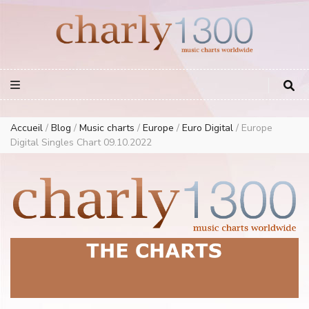
Europe Airplay Charts Radios Music Worldwide – Charly1300
European Music Charts plus USA and Australia
Accueil
/
Blog
/
Music charts
/
Europe
/
Euro Digital
/
Europe
Digital Singles Chart 09.10.2022