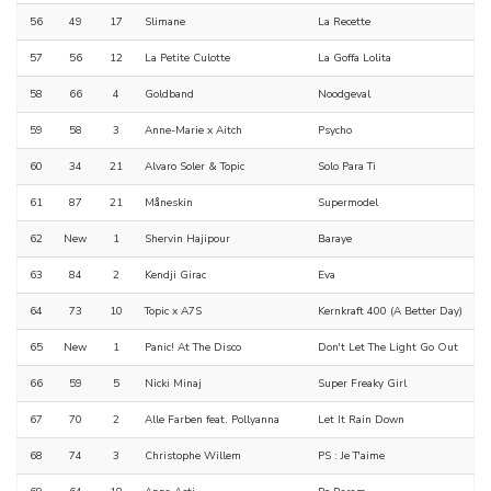
56
49
17
Slimane
La Recette
57
56
12
La Petite Culotte
La Goffa Lolita
58
66
4
Goldband
Noodgeval
59
58
3
Anne-Marie x Aitch
Psycho
60
34
21
Alvaro Soler & Topic
Solo Para Ti
61
87
21
Måneskin
Supermodel
62
New
1
Shervin Hajipour
Baraye
63
84
2
Kendji Girac
Eva
64
73
10
Topic x A7S
Kernkraft 400 (A Better Day)
65
New
1
Panic! At The Disco
Don't Let The Light Go Out
66
59
5
Nicki Minaj
Super Freaky Girl
67
70
2
Alle Farben feat. Pollyanna
Let It Rain Down
68
74
3
Christophe Willem
PS : Je T'aime