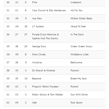
30
31
9
P!nk
Irrelevant
31
41
8
Cian Ducrot & Ella Henderson
All For You
32
36
5
Ava Max
Million Dollar Baby
33
26
18
LF System
Afraid To Feel
34
27
37
Purple Disco Machine &
In The Dark
Sophie And The Giants
35
38
24
George Ezra
Green Green Grass
36
35
8
Nina Chuba
Wildberry Lillet
37
28
5
Annalisa
Bellissima
38
33
3
DJ Smash & Nivesta
Pozvoni
39
29
16
Beyoncé
Break My Soul
40
42
2
Pinguini Tattici Nucleari
Ricordi
41
43
3
Robin Schulz & Tom Walker
Sun Will Shine
42
45
2
Adé
Tout Savoir