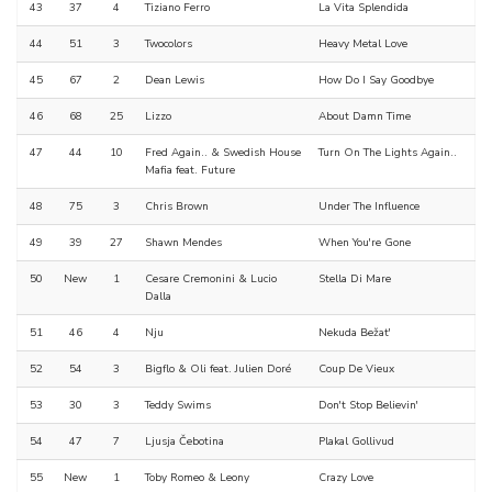
43
37
4
Tiziano Ferro
La Vita Splendida
44
51
3
Twocolors
Heavy Metal Love
45
67
2
Dean Lewis
How Do I Say Goodbye
46
68
25
Lizzo
About Damn Time
47
44
10
Fred Again.. & Swedish House
Turn On The Lights Again..
Mafia feat. Future
48
75
3
Chris Brown
Under The Influence
49
39
27
Shawn Mendes
When You're Gone
50
New
1
Cesare Cremonini & Lucio
Stella Di Mare
Dalla
51
46
4
Nju
Nekuda Bežat'
52
54
3
Bigflo & Oli feat. Julien Doré
Coup De Vieux
53
30
3
Teddy Swims
Don't Stop Believin'
54
47
7
Ljusja Čebotina
Plakal Gollivud
55
New
1
Toby Romeo & Leony
Crazy Love