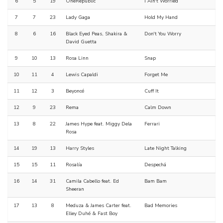
6
5
19
OneRepublic
I Ain't Worried
7
7
23
Lady Gaga
Hold My Hand
8
6
16
Black Eyed Peas, Shakira &
Don't You Worry
David Guetta
9
10
13
Rosa Linn
Snap
10
11
4
Lewis Capaldi
Forget Me
11
12
3
Beyoncé
Cuff It
12
9
23
Rema
Calm Down
13
8
22
James Hype feat. Miggy Dela
Ferrari
Rosa
14
19
13
Harry Styles
Late Night Talking
15
15
11
Rosalía
Despechá
16
14
31
Camila Cabello feat. Ed
Bam Bam
Sheeran
17
13
8
Meduza & James Carter feat.
Bad Memories
Elley Duhé & Fast Boy