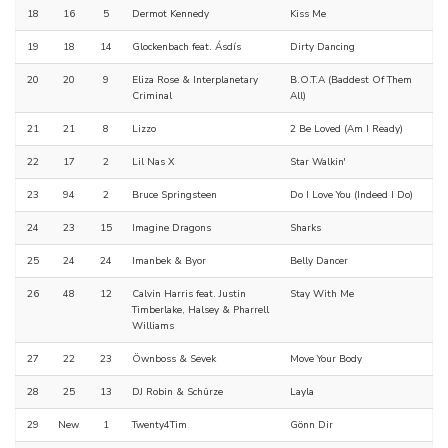
18
16
5
Dermot Kennedy
Kiss Me
19
18
14
Glockenbach feat. Ásdís
Dirty Dancing
20
20
9
Eliza Rose & Interplanetary
B.O.T.A (Baddest Of Them
Criminal
All)
21
21
8
Lizzo
2 Be Loved (Am I Ready)
22
17
2
Lil Nas X
Star Walkin'
23
94
2
Bruce Springsteen
Do I Love You (Indeed I Do)
24
23
15
Imagine Dragons
Sharks
25
24
24
Imanbek & Byor
Belly Dancer
26
48
12
Calvin Harris feat. Justin
Stay With Me
Timberlake, Halsey & Pharrell
Williams
27
22
23
Öwnboss & Sevek
Move Your Body
28
25
13
DJ Robin & Schürze
Layla
29
New
1
Twenty4Tim
Gönn Dir