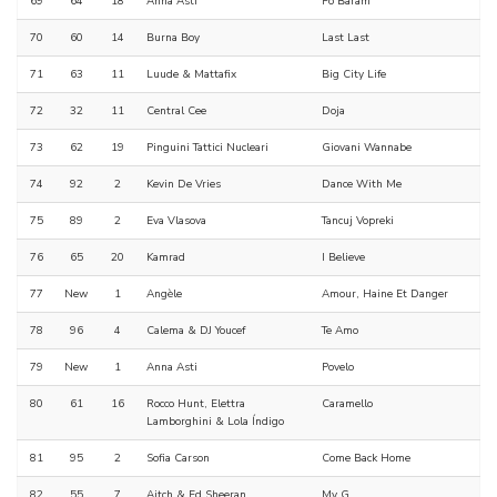
69
64
18
Anna Asti
Po Baram
70
60
14
Burna Boy
Last Last
71
63
11
Luude & Mattafix
Big City Life
72
32
11
Central Cee
Doja
73
62
19
Pinguini Tattici Nucleari
Giovani Wannabe
74
92
2
Kevin De Vries
Dance With Me
75
89
2
Eva Vlasova
Tancuj Vopreki
76
65
20
Kamrad
I Believe
77
New
1
Angèle
Amour, Haine Et Danger
78
96
4
Calema & DJ Youcef
Te Amo
79
New
1
Anna Asti
Povelo
80
61
16
Rocco Hunt, Elettra
Caramello
Lamborghini & Lola Índigo
81
95
2
Sofia Carson
Come Back Home
82
55
7
Aitch & Ed Sheeran
My G