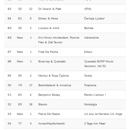
83
52
32
DJ Smash & Poët
ATML
84
82
9
Elman & Mona
Černaja Ljubov'
85
53
2
Luciano & Aitch
Bamba
86
New
1
Kris Kross Amsterdam, Ronnie
Adrenaline
Flex & Zoë Tauran
87
New
1
Fred De Palma
Extasi
88
New
1
Bizarrap & Quevedo
Quevedo BZRP Music
Sessions, Vol 52
89
99
2
Markul & Tosja Čajkina
Strely
90
76
17
Boomdabash & Annalisa
Tropicana
91
83
4
Benjamin Biolay
Rends L'amour !
92
85
18
Blanco
Nostalgia
93
New
1
Pierre De Maere
Un Jour Je Marierai Un Ange
94
77
3
AnnenMayKantereit
3 Tage Am Meer