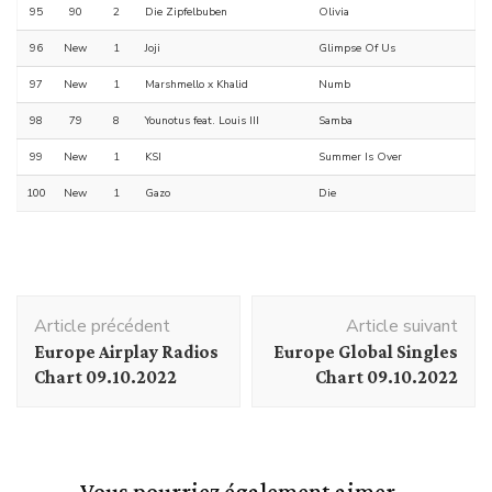
95
90
2
Die Zipfelbuben
Olivia
96
New
1
Joji
Glimpse Of Us
97
New
1
Marshmello x Khalid
Numb
98
79
8
Younotus feat. Louis III
Samba
99
New
1
KSI
Summer Is Over
100
New
1
Gazo
Die
Navigation
Article précédent
Article suivant
d'article
Europe Airplay Radios
Europe Global Singles
Chart 09.10.2022
Chart 09.10.2022
Vous pourriez également aimer...