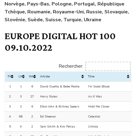
Norvège, Pays-Bas, Pologne, Portugal, République
Tchèque, Roumanie, Royaume-Uni, Russie, Slovaquie,
Slovénie, Suède, Suisse, Turquie, Ukraine
EUROPE DIGITAL HOT 100
09.10.2022
Rechercher:
TW
LW
Wks
Artiste
Titre
1
1
6
David Guetta & Bebe Rexha
I'm Good (Blue)
2
3
27
Harry Styles
As It Was
3
2
6
Elton John & Britney Spears
Hold Me Closer
4
88
2
Ed Sheeran
Celestial
5
4
2
Sam Smith & Kim Petras
Unholy