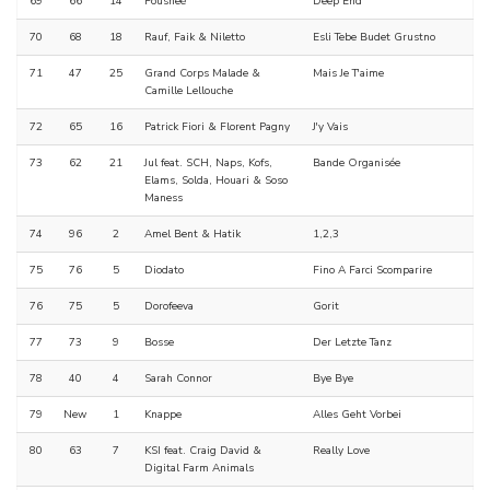
69
66
14
Fousheé
Deep End
70
68
18
Rauf, Faik & Niletto
Esli Tebe Budet Grustno
71
47
25
Grand Corps Malade &
Mais Je T'aime
Camille Lellouche
72
65
16
Patrick Fiori & Florent Pagny
J'y Vais
73
62
21
Jul feat. SCH, Naps, Kofs,
Bande Organisée
Elams, Solda, Houari & Soso
Maness
74
96
2
Amel Bent & Hatik
1,2,3
75
76
5
Diodato
Fino A Farci Scomparire
76
75
5
Dorofeeva
Gorit
77
73
9
Bosse
Der Letzte Tanz
78
40
4
Sarah Connor
Bye Bye
79
New
1
Knappe
Alles Geht Vorbei
80
63
7
KSI feat. Craig David &
Really Love
Digital Farm Animals