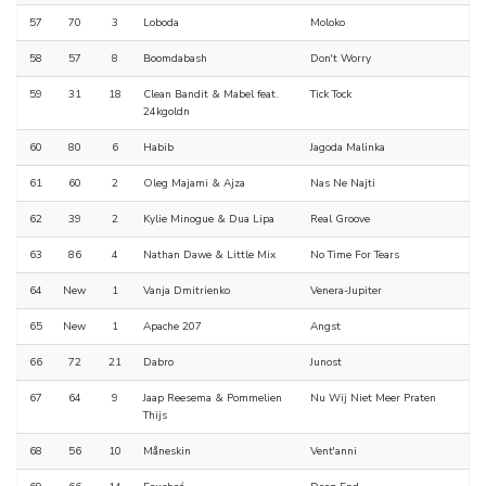
57
70
3
Loboda
Moloko
58
57
8
Boomdabash
Don't Worry
59
31
18
Clean Bandit & Mabel feat.
Tick Tock
24kgoldn
60
80
6
Habib
Jagoda Malinka
61
60
2
Oleg Majami & Ajza
Nas Ne Najti
62
39
2
Kylie Minogue & Dua Lipa
Real Groove
63
86
4
Nathan Dawe & Little Mix
No Time For Tears
64
New
1
Vanja Dmitrienko
Venera-Jupiter
65
New
1
Apache 207
Angst
66
72
21
Dabro
Junost
67
64
9
Jaap Reesema & Pommelien
Nu Wij Niet Meer Praten
Thijs
68
56
10
Måneskin
Vent'anni