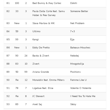
81
100
2
Bad Bunny & Jhay Cortez
Dákiti
82
33
3
Paula Dalla Corte feat. Samu
Someone Better
Haber & Rea Garvey
83
New
1
Slava Marlow & MK
Net Problem
84
59
3
Ultimo
7+3
85
99
3
Kangi
Èjja
86
New
1
Eddy De Pretto
Bateaux-Mouches
87
90
24
Basta & Zivert
Nebolej
88
83
10
Zivert
Mnogotočija
89
50
99
Ariana Grande
Positions
90
Re
12
Monaldin feat. Emma Péters
Femme Like U
91
78
7
Ligabue feat. Elisa
Volente O Nolente
92
Re
8
JC Stewart
I Need You To Hate Me
93
89
7
Anet Saj
Slëzy