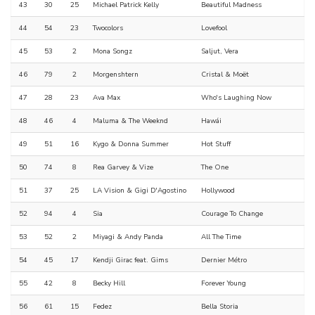
43
30
25
Michael Patrick Kelly
Beautiful Madness
44
54
23
Twocolors
Lovefool
45
53
2
Mona Songz
Saljut, Vera
46
79
2
Morgenshtern
Cristal & Moët
47
28
23
Ava Max
Who's Laughing Now
48
46
4
Maluma & The Weeknd
Hawái
49
51
16
Kygo & Donna Summer
Hot Stuff
50
74
8
Rea Garvey & Vize
The One
51
37
25
LA Vision & Gigi D'Agostino
Hollywood
52
94
4
Sia
Courage To Change
53
52
2
Miyagi & Andy Panda
All The Time
54
45
17
Kendji Girac feat. Gims
Dernier Métro
55
42
8
Becky Hill
Forever Young
56
61
15
Fedez
Bella Storia