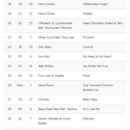
18
16
25
Harry Styles
Watermelon Sugar
19
21
11
Harry Styles
Golden
20
20
25
Ofenbach & Quarterhead
Head Shoulders Knees & Toes
feat. Norma Jean Martine
21
19
7
Miley Cyrus feat. Dua Lipa
Prisoner
22
18
25
Zoe Wees
Control
23
35
4
Ava Max
My Head & My Heart
24
23
19
Tate McRae
You Broke Me First
25
24
10
Dua Lipa & Angèle
Fever
26
New
1
Vasco Rossi
Una Canzone D'amore
Buttata Via
27
26
17
Vianney
Beau-Papa
28
95
5
Black Eyed Peas feat. Shakira
Girl Like Me
29
34
7
Shawn Mendes & Justin
Monster
Bieber