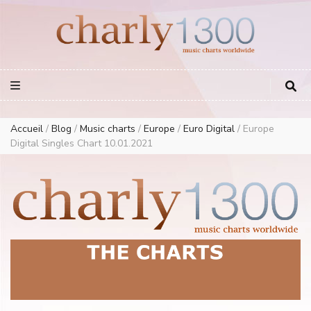
Europe Airplay Charts Radios Music Worldwide – Charly1300
European Music Charts plus USA and Australia
Accueil
/
Blog
/
Music charts
/
Europe
/
Euro Digital
/
Europe
Digital Singles Chart 10.01.2021