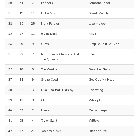
30
71
7
Banners
Someone To You
31
49
11
Little Mix
Sweet Melody
32
25
25
Mark Forster
Übermorgen
33
27
11
Julien Doré
Nous
34
29
9
Gims
Jusqu'ici Tout Va Bien
35
32
7
Indochine & Christine And
3Sex
The Queens
36
48
8
The Weeknd
Save Your Tears
37
41
9
Shane Codd
Get Out My Head
38
22
14
Dua Lipa feat. DaBaby
Levitating
39
43
3
CJ
Whoopty
40
93
2
Hvme
Goosebumps
41
58
4
Taylor Swift
Willow
42
36
23
Topic feat. A7s
Breaking Me