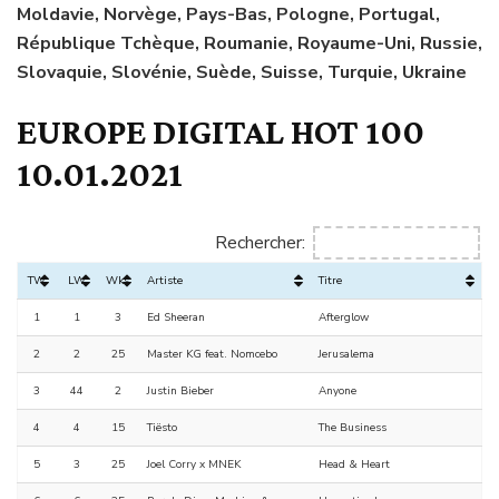
Moldavie, Norvège, Pays-Bas, Pologne, Portugal,
République Tchèque, Roumanie, Royaume-Uni, Russie,
Slovaquie, Slovénie, Suède, Suisse, Turquie, Ukraine
EUROPE DIGITAL HOT 100
10.01.2021
Rechercher:
TW
LW
Wks
Artiste
Titre
1
1
3
Ed Sheeran
Afterglow
2
2
25
Master KG feat. Nomcebo
Jerusalema
3
44
2
Justin Bieber
Anyone
4
4
15
Tiësto
The Business
5
3
25
Joel Corry x MNEK
Head & Heart