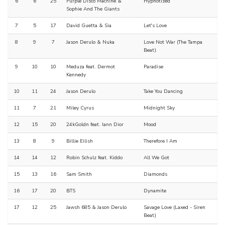
6
6
25
Purple Disco Machine &
Hypnotized
Sophie And The Giants
7
5
17
David Guetta & Sia
Let's Love
8
9
7
Jason Derulo & Nuka
Love Not War (The Tampa
Beat)
9
10
10
Meduza feat. Dermot
Paradise
Kennedy
10
11
24
Jason Derulo
Take You Dancing
11
7
21
Miley Cyrus
Midnight Sky
12
15
20
24kGoldn feat. Iann Dior
Mood
13
8
9
Billie Eilish
Therefore I Am
14
14
12
Robin Schulz feat. Kiddo
All We Got
15
13
16
Sam Smith
Diamonds
16
17
20
BTS
Dynamite
17
12
25
Jawsh 685 & Jason Derulo
Savage Love (Laxed - Siren
Beat)