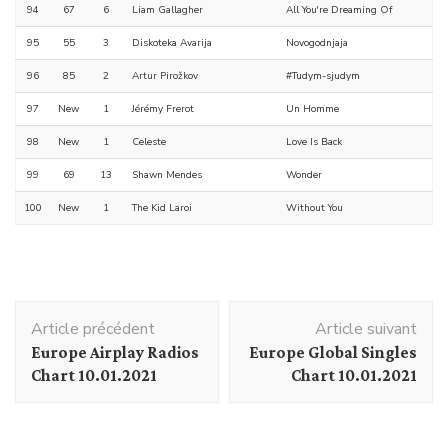
94
67
6
Liam Gallagher
All You're Dreaming Of
95
55
3
Diskoteka Avarija
Novogodnjaja
96
85
2
Artur Pirožkov
#Tudym-sjudym
97
New
1
Jérémy Frerot
Un Homme
98
New
1
Celeste
Love Is Back
99
69
13
Shawn Mendes
Wonder
100
New
1
The Kid Laroi
Without You
Navigation
Article précédent
Article suivant
d'article
Europe Airplay Radios
Europe Global Singles
Chart 10.01.2021
Chart 10.01.2021