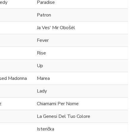
nedy
Paradise
Patron
Ja Ves' Mir Obošël
Fever
Rise
Up
essed Madonna
Marea
Lady
z
Chiamami Per Nome
La Genesi Del Tuo Colore
Isterička