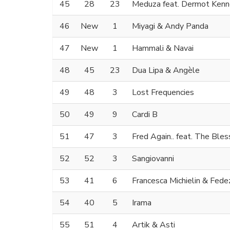
45
28
23
Meduza feat. Dermot Ken
46
New
1
Miyagi & Andy Panda
47
New
1
Hammali & Navai
48
45
23
Dua Lipa & Angèle
49
48
3
Lost Frequencies
50
49
9
Cardi B
51
47
3
Fred Again.. feat. The Bl
52
52
3
Sangiovanni
53
41
6
Francesca Michielin & Fede
54
40
5
Irama
55
51
4
Artik & Asti