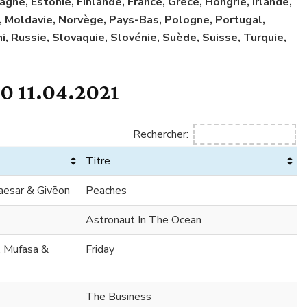
gne, Estonie, Finlande, France, Grèce, Hongrie, Irlande,
e, Moldavie, Norvège, Pays-Bas, Pologne, Portugal,
Russie, Slovaquie, Slovénie, Suède, Suisse, Turquie,
0 11.04.2021
Rechercher:
Titre
Caesar & Givēon
Peaches
Astronaut In The Ocean
. Mufasa &
Friday
The Business