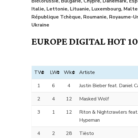
Biélorussie, Bulgarie, Chypre, Danemark, Espa
Italie, Lettonie, Lituanie, Luxembourg, Malt
République Tchèque, Roumanie, Royaume-Uni, 
Ukraine
EUROPE DIGITAL HOT 10
TW
LW
Wks
Artiste
1
6
4
Justin Bieber feat. Daniel 
2
4
12
Masked Wolf
3
1
12
Riton & Nightcrawlers feat
Hypeman
4
2
28
Tiësto