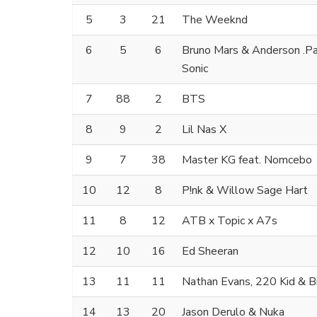
5
3
21
The Weeknd
6
5
6
Bruno Mars & Anderson .Paa
Sonic
7
88
2
BTS
8
9
2
Lil Nas X
9
7
38
Master KG feat. Nomcebo
10
12
8
P!nk & Willow Sage Hart
11
8
12
ATB x Topic x A7s
12
10
16
Ed Sheeran
13
11
11
Nathan Evans, 220 Kid & B
14
13
20
Jason Derulo & Nuka