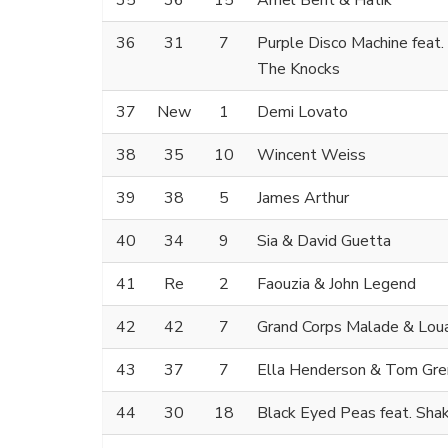
35
36
15
Amel Bent & Hatik
36
31
7
Purple Disco Machine feat
The Knocks
37
New
1
Demi Lovato
38
35
10
Wincent Weiss
39
38
5
James Arthur
40
34
9
Sia & David Guetta
41
Re
2
Faouzia & John Legend
42
42
7
Grand Corps Malade & Lou
43
37
7
Ella Henderson & Tom Gre
44
30
18
Black Eyed Peas feat. Shak