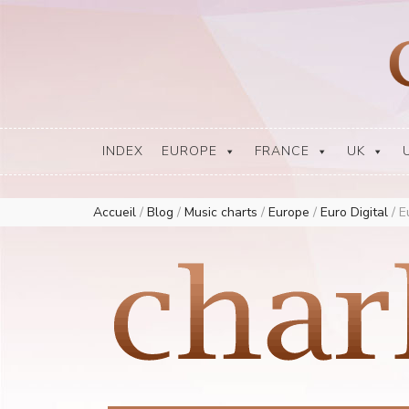
Europe Airplay Charts Radios Music Worldwide – Charly1300
European Music Charts plus USA and Australia
INDEX
EUROPE
FRANCE
UK
Accueil
/
Blog
/
Music charts
/
Europe
/
Euro Digital
/
E