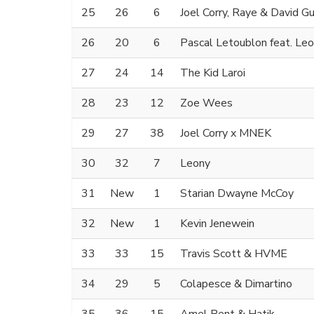
25
26
6
Joel Corry, Raye & David G
26
20
6
Pascal Letoublon feat. Le
27
24
14
The Kid Laroi
28
23
12
Zoe Wees
29
27
38
Joel Corry x MNEK
30
32
7
Leony
31
New
1
Starian Dwayne McCoy
32
New
1
Kevin Jenewein
33
33
15
Travis Scott & HVME
34
29
5
Colapesce & Dimartino