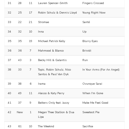
31
28
11
Lauren Spencer-Smith
Fingers Crossed
32
25
17
Robin Schulz & Dennis Lloyd
Young Right Now
33
22
21
Stromae
Santé
34
32
10
Inna
Up
35
35
19
Michael Patrick Kelly
Blurry Eyes
36
36
7
Mahmood & Blanco
Brividi
37
43
3
Becky Hill & Galantis
Run
38
33
7
Topic, Robin Schulz, Nico
In Your Arms (For An Angel)
Santos & Paul Van Dyk
39
38
6
Irama
Ovunque Sarai
40
49
11
Alesso & Katy Perry
When I'm Gone
41
37
9
Belters Only feat. Jazzy
Make Me Feel Good
42
New
1
Megan Thee Stallion & Dua
Sweetest Pie
Lipa
43
61
10
The Weeknd
Sacrifice