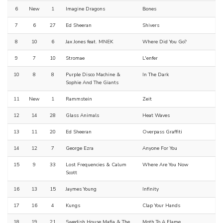
6
New
1
Imagine Dragons
Bones
7
6
27
Ed Sheeran
Shivers
8
10
6
Jax Jones feat. MNEK
Where Did You Go?
9
7
10
Stromae
L'enfer
10
8
8
Purple Disco Machine &
In The Dark
Sophie And The Giants
11
New
1
Rammstein
Zeit
12
14
28
Glass Animals
Heat Waves
13
11
20
Ed Sheeran
Overpass Graffiti
14
12
7
George Ezra
Anyone For You
15
9
33
Lost Frequencies & Calum
Where Are You Now
Scott
16
13
15
Jaymes Young
Infinity
17
16
4
Kungs
Clap Your Hands
18
19
21
Swedish House Mafia & The
Moth To A Flame