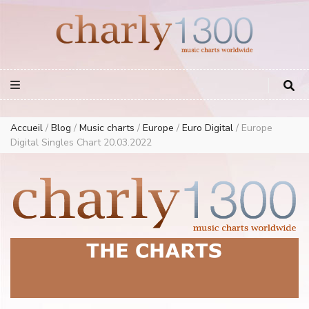
Europe Airplay Charts Radios Music Worldwide – Charly1300
European Music Charts plus USA and Australia
Accueil
/
Blog
/
Music charts
/
Europe
/
Euro Digital
/
Europe
Digital Singles Chart 20.03.2022