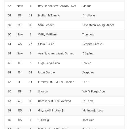
57
New
1
Ray Dalton feat. Alvaro Soler
Manila
58
53
11
Melisa & Tommo
I'm Alone
59
99
18
Sam Fender
Seventeen Going Under
60
New
1
Willy William
Trompeta
61
45
27
Clara Luciani
Respire Encore
62
New
1
Aya Nakamura feat. Damso
Dégaine
63
63
5
Olga Seryabkina
Byvšie
64
54
28
Jason Derulo
Acapulco
65
39
11
Fireboy DML & Ed Sheeran
Peru
66
58
2
Shouse
Won't Forget You
67
48
18
Rosalía feat. The Weeknd
La Fama
68
55
8
Gayazov$ Brother$
Malinovaja Lada
69
65
7
1986zig
Kopf Aus