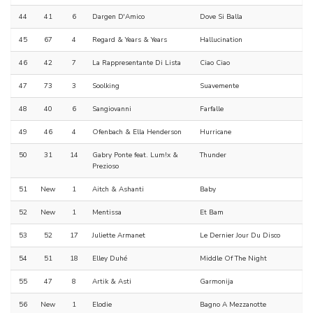
44
41
6
Dargen D'Amico
Dove Si Balla
45
67
4
Regard & Years & Years
Hallucination
46
42
7
La Rappresentante Di Lista
Ciao Ciao
47
73
3
Soolking
Suavemente
48
40
6
Sangiovanni
Farfalle
49
46
4
Ofenbach & Ella Henderson
Hurricane
50
31
14
Gabry Ponte feat. Lum!x &
Thunder
Prezioso
51
New
1
Aitch & Ashanti
Baby
52
New
1
Mentissa
Et Bam
53
52
17
Juliette Armanet
Le Dernier Jour Du Disco
54
51
18
Elley Duhé
Middle Of The Night
55
47
8
Artik & Asti
Garmonija
56
New
1
Elodie
Bagno A Mezzanotte