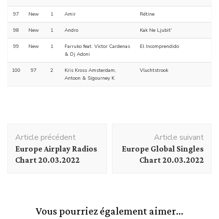
97
New
1
Amir
Rétine
98
New
1
Andro
Kak Ne Ljubitʹ
99
New
1
Farruko feat. Victor Cardenas
El Incomprendido
& Dj Adoni
100
97
2
Kris Kross Amsterdam,
Vluchtstrook
Antoon & Sigourney K
Navigation
Article précédent
Article suivant
d'article
Europe Airplay Radios
Europe Global Singles
Chart 20.03.2022
Chart 20.03.2022
Vous pourriez également aimer...