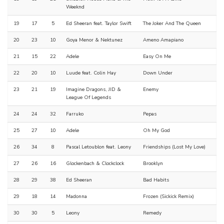
Weeknd
19
17
5
Ed Sheeran feat. Taylor Swift
The Joker And The Queen
20
23
10
Goya Menor & Nektunez
Ameno Amapiano
21
15
22
Adele
Easy On Me
22
20
10
Luude feat. Colin Hay
Down Under
23
21
19
Imagine Dragons, JID &
Enemy
League Of Legends
24
24
32
Farruko
Pepas
25
27
10
Adele
Oh My God
26
34
8
Pascal Letoublon feat. Leony
Friendships (Lost My Love)
27
26
16
Glockenbach & Clockclock
Brooklyn
28
29
38
Ed Sheeran
Bad Habits
29
18
14
Madonna
Frozen (Sickick Remix)
30
30
5
Leony
Remedy