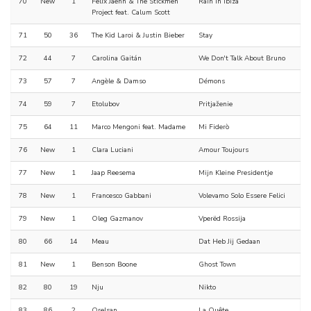
70
New
1
Felix Jaehn & The Stickmen
Rain In Ibiza
Project feat. Calum Scott
71
50
36
The Kid Laroi & Justin Bieber
Stay
72
44
7
Carolina Gaitán
We Don't Talk About Bruno
73
57
7
Angèle & Damso
Démons
74
59
7
Etolubov
Pritjaženie
75
64
11
Marco Mengoni feat. Madame
Mi Fiderò
76
New
1
Clara Luciani
Amour Toujours
77
New
1
Jaap Reesema
Mijn Kleine Presidentje
78
New
1
Francesco Gabbani
Volevamo Solo Essere Felici
79
New
1
Oleg Gazmanov
Vperëd Rossija
80
66
14
Meau
Dat Heb Jij Gedaan
81
New
1
Benson Boone
Ghost Town
82
80
19
Nju
Nikto
83
86
2
Orelsan
La Quête