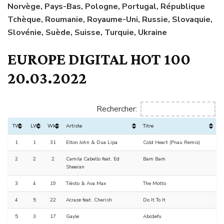
Norvège, Pays-Bas, Pologne, Portugal, République
Tchèque, Roumanie, Royaume-Uni, Russie, Slovaquie,
Slovénie, Suède, Suisse, Turquie, Ukraine
EUROPE DIGITAL HOT 100
20.03.2022
Rechercher:
TW
LW
Wks
Artiste
Titre
1
1
31
Elton John & Dua Lipa
Cold Heart (Pnau Remix)
2
2
2
Camila Cabello feat. Ed
Bam Bam
Sheeran
3
4
19
Tiësto & Ava Max
The Motto
4
5
22
Acraze feat. Cherish
Do It To It
5
3
17
Gayle
Abcdefu