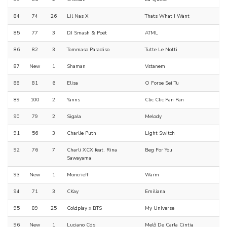
84
74
26
Lil Nas X
Thats What I Want
85
77
3
DJ Smash & Poët
ATML
86
82
3
Tommaso Paradiso
Tutte Le Notti
87
New
1
Shaman
Vstanem
88
81
6
Elisa
O Forse Sei Tu
89
100
2
Yanns
Clic Clic Pan Pan
90
79
2
Sigala
Melody
91
56
3
Charlie Puth
Light Switch
92
76
7
Charli XCX feat. Rina
Beg For You
Sawayama
93
New
1
Moncrieff
Warm
94
71
3
CKay
Emiliana
95
89
25
Coldplay x BTS
My Universe
96
New
1
Luciano Cds
Melô De Carla Cintia