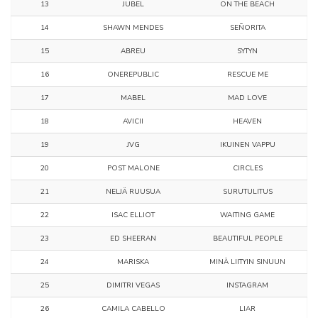
13
JUBEL
ON THE BEACH
14
SHAWN MENDES
SEÑORITA
15
ABREU
SYTYN
16
ONEREPUBLIC
RESCUE ME
17
MABEL
MAD LOVE
18
AVICII
HEAVEN
19
JVG
IKUINEN VAPPU
20
POST MALONE
CIRCLES
21
NELJÄ RUUSUA
SURUTULITUS
22
ISAC ELLIOT
WAITING GAME
23
ED SHEERAN
BEAUTIFUL PEOPLE
24
MARISKA
MINÄ LIITYIN SINUUN
25
DIMITRI VEGAS
INSTAGRAM
26
CAMILA CABELLO
LIAR