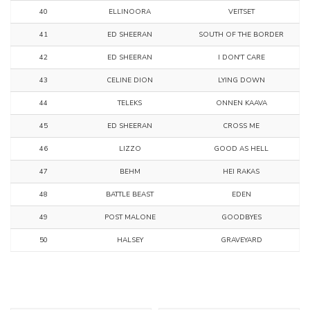
40
ELLINOORA
VEITSET
41
ED SHEERAN
SOUTH OF THE BORDER
42
ED SHEERAN
I DON'T CARE
43
CELINE DION
LYING DOWN
44
TELEKS
ONNEN KAAVA
45
ED SHEERAN
CROSS ME
46
LIZZO
GOOD AS HELL
47
BEHM
HEI RAKAS
48
BATTLE BEAST
EDEN
49
POST MALONE
GOODBYES
50
HALSEY
GRAVEYARD