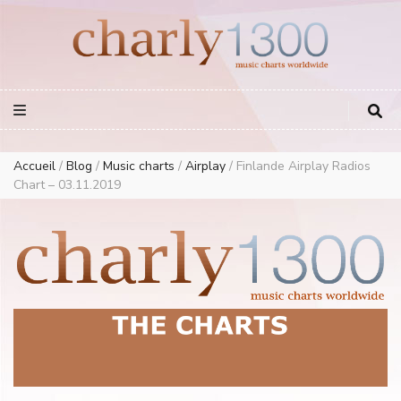
Europe Airplay Charts Radios Music Worldwide – Charly1300
European Music Charts plus USA and Australia
Accueil
/
Blog
/
Music charts
/
Airplay
/
Finlande Airplay Radios
Chart – 03.11.2019