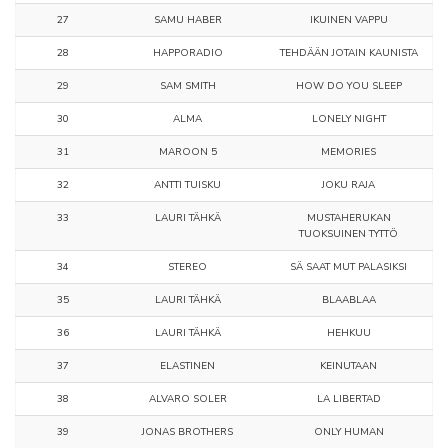
27
SAMU HABER
IKUINEN VAPPU
28
HAPPORADIO
TEHDÄÄN JOTAIN KAUNISTA
29
SAM SMITH
HOW DO YOU SLEEP
30
ALMA
LONELY NIGHT
31
MAROON 5
MEMORIES
32
ANTTI TUISKU
JOKU RAJA
33
LAURI TÄHKÄ
MUSTAHERUKAN
TUOKSUINEN TYTTÖ
34
STEREO
SÄ SAAT MUT PALASIKSI
35
LAURI TÄHKÄ
BLAABLAA
36
LAURI TÄHKÄ
HEHKUU
37
ELASTINEN
KEINUTAAN
38
ALVARO SOLER
LA LIBERTAD
39
JONAS BROTHERS
ONLY HUMAN