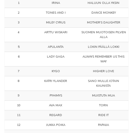
1
IRINA
HALUUN OLLA YKSIN
2
TONES AND I
DANCE MONKEY
3
MILEY CYRUS
MOTHER'S DAUGHTER
4
ARTTU WISKARI
SUOMEN MUOTOISEN PILVEN
ALLA
5
APULANTA
LOKIN PÄÄLLÄ LOKKI
6
LADY GAGA
ALWAYS REMEMBER US THIS
WAY
7
KYGO
HIGHER LOVE
8
KATRI YLANDER
SANO MULLE JOTAIN
KAUNISTA
9
PYHIMYS
MUISTUTA MUA
10
AVA MAX
TORN
11
REGARD
RIDE IT
12
JUKKA POIKA
PAPAIJA