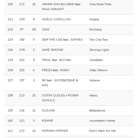
130
117
10
ARMIN VAN BUUREN feat.
One More Time
MAIA WRIGHT
131
135
6
ADÈLE CASTILLON
Impala
132
97
36
CKAY
Emiliana
133
150
9
SKIP THE USE feat. ANTHEA
The One Two
134
176
3
AIME SIMONE
Shining Light
135
102
5
TIMAL feat. BOOBA
Caméléon
136
129
4
FRESH feat. NISKA
Allez Dehors
137
157
2
RK feat. GUY2BEZBAR &
Indiana
MIG
138
123
10
JUSTIN QUILES x ROBIN
Aeiou
SCHULZ
139
134
12
SUZANE
Belladonna
140
131
3
KSHMR
Anywhere's Home
141
172
14
HYPHEN HYPHEN
Don't Wait For Me