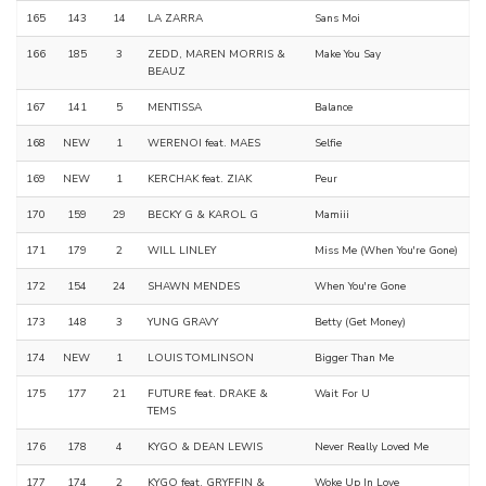
165
143
14
LA ZARRA
Sans Moi
166
185
3
ZEDD, MAREN MORRIS &
Make You Say
BEAUZ
167
141
5
MENTISSA
Balance
168
NEW
1
WERENOI feat. MAES
Selfie
169
NEW
1
KERCHAK feat. ZIAK
Peur
170
159
29
BECKY G & KAROL G
Mamiii
171
179
2
WILL LINLEY
Miss Me (When You're Gone)
172
154
24
SHAWN MENDES
When You're Gone
173
148
3
YUNG GRAVY
Betty (Get Money)
174
NEW
1
LOUIS TOMLINSON
Bigger Than Me
175
177
21
FUTURE feat. DRAKE &
Wait For U
TEMS
176
178
4
KYGO & DEAN LEWIS
Never Really Loved Me
177
174
2
KYGO feat. GRYFFIN &
Woke Up In Love