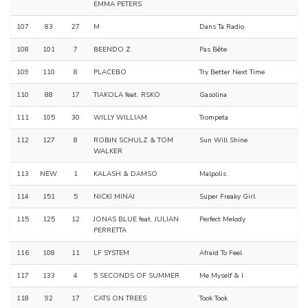
EMMA PETERS
107
83
27
M
Dans Ta Radio
108
101
7
BEENDO Z
Pas Bête
109
110
8
PLACEBO
Try Better Next Time
110
88
17
TIAKOLA feat. RSKO
Gasolina
111
105
30
WILLY WILLIAM
Trompeta
112
127
8
ROBIN SCHULZ & TOM
Sun Will Shine
WALKER
113
NEW
1
KALASH & DAMSO
Malpolis
114
151
5
NICKI MINAJ
Super Freaky Girl
115
125
12
JONAS BLUE feat. JULIAN
Perfect Melody
PERRETTA
116
108
11
LF SYSTEM
Afraid To Feel
117
133
4
5 SECONDS OF SUMMER
Me Myself & I
118
92
17
CATS ON TREES
Took Took