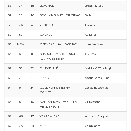
56
34
15
BEYONCÉ
Break My Soul
57
98
16
SOOLKING & KENDJI GIRAC
Baila
58
76
4
YUNGBLUD
Tissues
59
59
4
OXLADE
Ku Lo Sa
60
NEW
1
OFENBACH feat. FAST BOY
Love Me Now
61
60
8
SHARAM JEY & CELESTAL
Over You
feat. MOSS KENA
62
53
32
ELLEY DUHÉ
Middle Of The Night
63
28
21
LIZZO
About Damn Time
64
54
34
COLDPLAY x SELENA
Let Somebody Go
GOMEZ
65
63
14
NATHAN DAWE feat. ELLA
21 Reasons
HENDERSON
66
66
17
YCARE & ZAZ
Animaux Fragiles
67
75
28
MUSE
Compliance