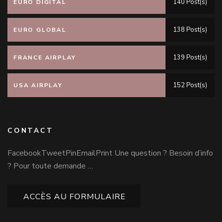
140 Post(s)
EURO DIGITAL
138 Post(s)
EURO GLOBAL
139 Post(s)
FRANCE AIRPLAY
152 Post(s)
USA AIRPLAY
CONTACT
FacebookTweetPinEmailPrint Une question ? Besoin d’info
? Pour toute demande …
ACCÈS AU FORMULAIRE