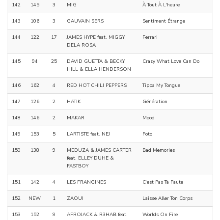
142
145
3
MIG
À Tout À L'heure
143
106
3
GAUVAIN SERS
Sentiment Étrange
144
122
17
JAMES HYPE feat. MIGGY
Ferrari
DELA ROSA
145
94
25
DAVID GUETTA & BECKY
Crazy What Love Can Do
HILL & ELLA HENDERSON
146
162
4
RED HOT CHILI PEPPERS
Tippa My Tongue
147
126
2
HATIK
Génération
148
146
2
MAKAR
Mood
149
153
5
LARTISTE feat. NEJ
Foto
150
138
9
MEDUZA & JAMES CARTER
Bad Memories
feat. ELLEY DUHE &
FASTBOY
151
142
4
LES FRANGINES
C'est Pas Ta Faute
152
NEW
1
ZAOUI
Laisse Aller Ton Corps
153
152
9
AFROJACK & R3HAB feat.
Worlds On Fire