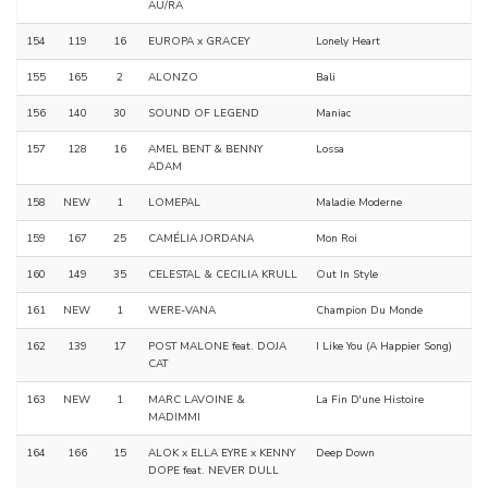
AU/RA
154
119
16
EUROPA x GRACEY
Lonely Heart
155
165
2
ALONZO
Bali
156
140
30
SOUND OF LEGEND
Maniac
157
128
16
AMEL BENT & BENNY
Lossa
ADAM
158
NEW
1
LOMEPAL
Maladie Moderne
159
167
25
CAMÉLIA JORDANA
Mon Roi
160
149
35
CELESTAL & CECILIA KRULL
Out In Style
161
NEW
1
WERE-VANA
Champion Du Monde
162
139
17
POST MALONE feat. DOJA
I Like You (A Happier Song)
CAT
163
NEW
1
MARC LAVOINE &
La Fin D'une Histoire
MADIMMI
164
166
15
ALOK x ELLA EYRE x KENNY
Deep Down
DOPE feat. NEVER DULL