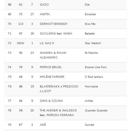
68
61
7
GAZO
Die
69
70
27
ANITTA
Envolver
70
113
3
DERMOT KENNEDY
Kiss Me
71
67
18
SOOLKING feat. NISKA
Balader
72
NEW
1
LIL NAS X
Star Walkin'
73
50
23
SHAKIRA & RAUW
Te Felicito
ALEJANDRO
74
78
5
PATRICK BRUEL
Encore Une Fois
75
48
5
MYLÈNE FARMER
À Tout Jamais
76
68
15
BLASTERJAXX x PREZIOSO
Hurricane
x LIZOT
77
64
5
GIMS & OZUNA
Arhbo
78
56
20
THE AVENER & WALDECK
Quando Quando
feat. PATRIZÏA FERRARA
79
87
3
ADÉ
Sunset