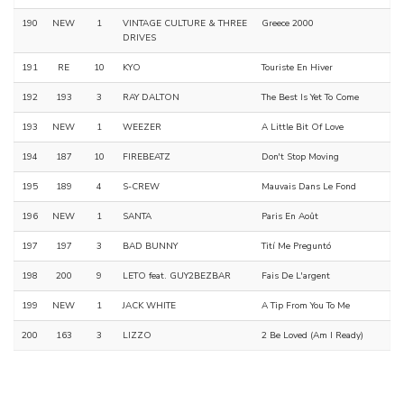
190
NEW
1
VINTAGE CULTURE & THREE
Greece 2000
DRIVES
191
RE
10
KYO
Touriste En Hiver
192
193
3
RAY DALTON
The Best Is Yet To Come
193
NEW
1
WEEZER
A Little Bit Of Love
194
187
10
FIREBEATZ
Don't Stop Moving
195
189
4
S-CREW
Mauvais Dans Le Fond
196
NEW
1
SANTA
Paris En Août
197
197
3
BAD BUNNY
Tití Me Preguntó
198
200
9
LETO feat. GUY2BEZBAR
Fais De L'argent
199
NEW
1
JACK WHITE
A Tip From You To Me
200
163
3
LIZZO
2 Be Loved (Am I Ready)