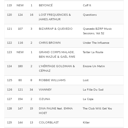
119
NEW
1
BEYONCÉ
Cuff It
120
124
16
LOST FREQUENCIES &
Questions
JAMES ARTHUR
121
107
3
BIZARRAP & QUEVEDO
Quevedo BZRP Music
Sessions, Vol 52
122
116
2
CHRIS BROWN
Under The Influence
123
NEW
1
GRAND CORPS MALADE,
Tailler La Route
BEN MAZUÉ & GAËL FAYE
124
180
2
L'HÉRITAGE GOLDMAN &
Encore Un Matin
CÉPHAZ
125
80
8
ROBBIE WILLIAMS
Lost
126
121
34
VIANNEY
La Fille Du Sud
127
194
2
OZUNA
La Copa
128
147
19
DIVA FAUNE feat. EMMA
The Club Will Get You
HOET
129
144
13
COLORBLAST
Killer