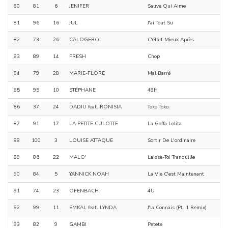
80
81
6
JENIFER
Sauve Qui Aime
81
96
16
JUL
J'ai Tout Su
82
73
26
CALOGERO
C'était Mieux Après
83
89
14
FRESH
Chop
84
79
28
MARIE-FLORE
Mal Barré
85
95
10
STÉPHANE
48H
86
37
24
DADJU feat. RONISIA
Toko Toko
87
91
17
LA PETITE CULOTTE
La Goffa Lolita
88
100
3
LOUISE ATTAQUE
Sortir De L'ordinaire
89
86
22
MALO'
Laisse-Toi Tranquille
90
84
5
YANNICK NOAH
La Vie C'est Maintenant
91
74
23
OFENBACH
4U
92
99
11
EMKAL feat. LYNDA
J'la Connais (Pt. 1 Remix)
93
82
9
GAMBI
Petete