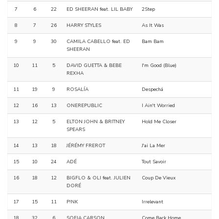
7
6
22
ED SHEERAN feat. LIL BABY
2Step
8
7
26
HARRY STYLES
As It Was
9
9
30
CAMILA CABELLO feat. ED
Bam Bam
SHEERAN
10
11
5
DAVID GUETTA & BEBE
I'm Good (Blue)
REXHA
11
19
9
ROSALÍA
Despechá
12
16
13
ONEREPUBLIC
I Ain't Worried
13
12
5
ELTON JOHN & BRITNEY
Hold Me Closer
SPEARS
14
13
18
JÉRÉMY FREROT
J'ai La Mer
15
10
24
ADÉ
Tout Savoir
16
18
12
BIGFLO & OLI feat. JULIEN
Coup De Vieux
DORÉ
17
15
11
P!NK
Irrelevant
18
32
6
SOFIA CARSON
Come Back Home