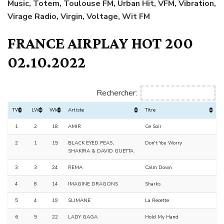
Music, Totem, Toulouse FM, Urban Hit, VFM, Vibration,
Virage Radio, Virgin, Voltage, Wit FM
FRANCE AIRPLAY HOT 200
02.10.2022
Rechercher:
TW
LW
Wks
Artiste
Titre
1
2
18
AMIR
Ce Soir
2
1
15
BLACK EYED PEAS,
Don't You Worry
SHAKIRA & DAVID GUETTA
3
3
24
REMA
Calm Down
4
8
14
IMAGINE DRAGONS
Sharks
5
4
19
SLIMANE
La Recette
6
5
22
LADY GAGA
Hold My Hand