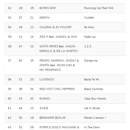
32
26
15
BORIS WAY
Running Up That Hill
33
27
21
KEEN'V
Outété
34
36
11
CALEMA & DJ YOUCEF
Te Amo
35
21
14
ZEG P feat. HAMZA & SCH
Fade Up
36
47
12
SOFÍA REYES feat. JASON
1,2,3
DERULO & DE LA GHETTO
37
40
19
PEDRO SAMPAIO, DADJU &
Dançarina
ANITTA feat. NICKY JAM &
MC PEDRINHO
38
31
23
LUCENZO
Baila Pa Mi
39
38
34
RED HOT CHILI PEPPERS
Black Summer
40
43
32
KUNGS
Clap Your Hands
41
44
13
ZAZIE
Let It Shine
42
52
16
BENJAMIN BIOLAY
Rends L'amour !
43
51
36
PURPLE DISCO MACHINE &
In The Dark