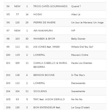
94
NEW
1
TROIS CAFÉS GOURMANDS
Quand ?
95
77
14
HOSHI
Allez Là
96
120
29
PIERRE DE MAERE
Un Jour Je Marierai Un Ange
97
NEW
1
AYA NAKAMURA
VIP
98
103
30
IMANBEK & BYOR
Belly Dancer
99
111
31
JAX JONES feat. MNEK
Where Did You Go?
100
115
2
LOMEPAL
Mauvais Ordre
101
109
11
CAMILA CABELLO & MARIA
Hasta Los Dientes
BECERRA
102
118
4
BENSON BOONE
In The Stars
103
112
2
LOMEPAL
Decrescendo
104
104
31
SOOLKING
Suavemente
105
93
5
TAYC feat. JASON DERULO
No No No
106
130
3
BON ENTENDEUR feat.
Le Coup D'soleil