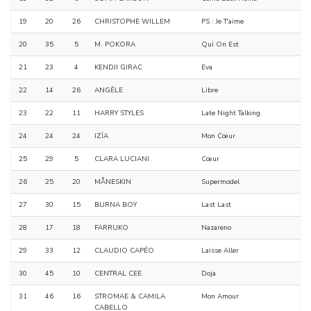
19
20
26
CHRISTOPHE WILLEM
PS : Je T'aime
20
35
5
M. POKORA
Qui On Est
21
23
4
KENDJI GIRAC
Eva
22
14
26
ANGÈLE
Libre
23
22
11
HARRY STYLES
Late Night Talking
24
24
24
IZÏA
Mon Cœur
25
29
5
CLARA LUCIANI
Cœur
26
25
20
MÅNESKIN
Supermodel
27
30
15
BURNA BOY
Last Last
28
17
18
FARRUKO
Nazareno
29
33
12
CLAUDIO CAPÉO
Laisse Aller
30
45
10
CENTRAL CEE
Doja
31
46
16
STROMAE & CAMILA
Mon Amour
CABELLO