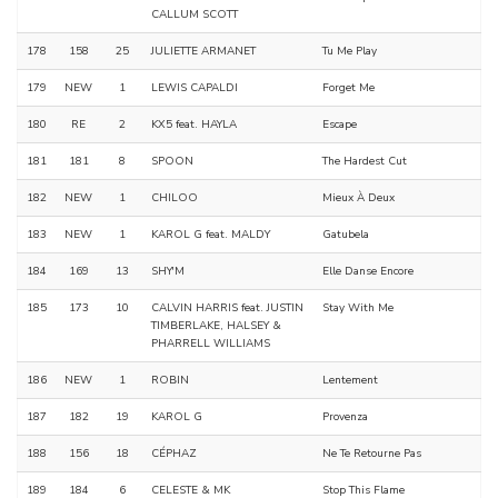
CALLUM SCOTT
178
158
25
JULIETTE ARMANET
Tu Me Play
179
NEW
1
LEWIS CAPALDI
Forget Me
180
RE
2
KX5 feat. HAYLA
Escape
181
181
8
SPOON
The Hardest Cut
182
NEW
1
CHILOO
Mieux À Deux
183
NEW
1
KAROL G feat. MALDY
Gatubela
184
169
13
SHY'M
Elle Danse Encore
185
173
10
CALVIN HARRIS feat. JUSTIN
Stay With Me
TIMBERLAKE, HALSEY &
PHARRELL WILLIAMS
186
NEW
1
ROBIN
Lentement
187
182
19
KAROL G
Provenza
188
156
18
CÉPHAZ
Ne Te Retourne Pas
189
184
6
CELESTE & MK
Stop This Flame