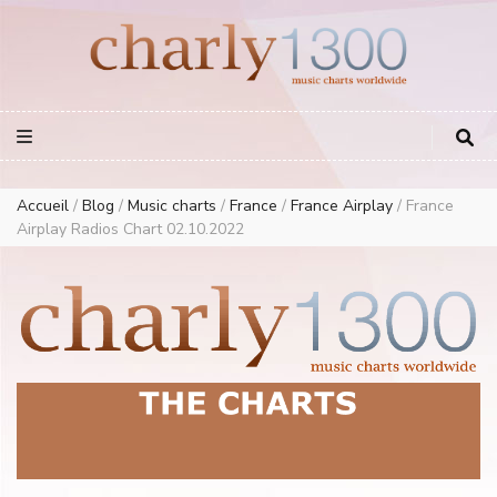
Europe Airplay Charts Radios Music Worldwide – Charly1300
European Music Charts plus USA and Australia
Accueil
/
Blog
/
Music charts
/
France
/
France Airplay
/
France
Airplay Radios Chart 02.10.2022