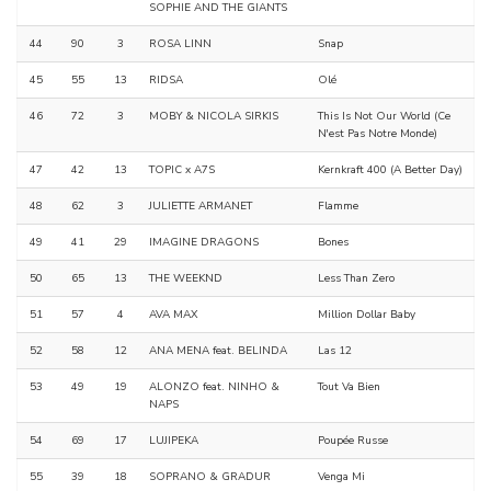
SOPHIE AND THE GIANTS
44
90
3
ROSA LINN
Snap
45
55
13
RIDSA
Olé
46
72
3
MOBY & NICOLA SIRKIS
This Is Not Our World (Ce
N'est Pas Notre Monde)
47
42
13
TOPIC x A7S
Kernkraft 400 (A Better Day)
48
62
3
JULIETTE ARMANET
Flamme
49
41
29
IMAGINE DRAGONS
Bones
50
65
13
THE WEEKND
Less Than Zero
51
57
4
AVA MAX
Million Dollar Baby
52
58
12
ANA MENA feat. BELINDA
Las 12
53
49
19
ALONZO feat. NINHO &
Tout Va Bien
NAPS
54
69
17
LUJIPEKA
Poupée Russe
55
39
18
SOPRANO & GRADUR
Venga Mi