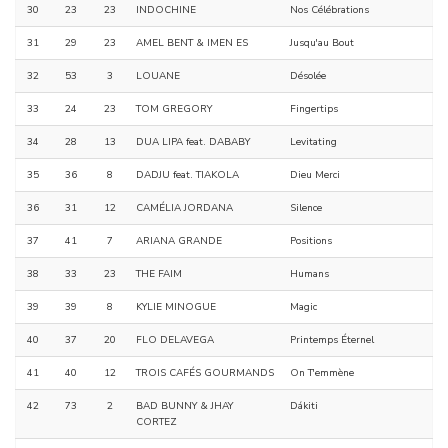
30
23
23
INDOCHINE
Nos Célébrations
31
29
23
AMEL BENT & IMEN ES
Jusqu'au Bout
32
53
3
LOUANE
Désolée
33
24
23
TOM GREGORY
Fingertips
34
28
13
DUA LIPA feat. DABABY
Levitating
35
36
8
DADJU feat. TIAKOLA
Dieu Merci
36
31
12
CAMÉLIA JORDANA
Silence
37
41
7
ARIANA GRANDE
Positions
38
33
23
THE FAIM
Humans
39
39
8
KYLIE MINOGUE
Magic
40
37
20
FLO DELAVEGA
Printemps Éternel
41
40
12
TROIS CAFÉS GOURMANDS
On T'emmène
42
73
2
BAD BUNNY & JHAY
Dákiti
CORTEZ