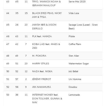
43
45
11
TRYO, YANNICK NOAH &
Serre-Moi 2020
IBRAHIM MAALOUF
44
35
15
BLACK EYED PEAS, NICKY
Vida Loca
JAM & TYGA
45
26
23
JAWSH 685 & JASON
Savage Love (Laxed - Siren
DERULO
Beat)
46
43
11
PLK feat. HAMZA
Pilote
47
42
7
KOBA LAD feat. MAES &
Coffre Plein
ZED
48
49
7
M. POKORA
S'en Aller
49
51
23
HARRY STYLES
Watermelon Sugar
50
52
12
NAZA feat. NISKA
Joli Bébé
51
57
2
JÉRÉMY FREROT
Un Homme
52
56
9
AYA NAKAMURA
Doudou
53
38
11
INTERNET MONEY feat.
Lemonade
DON TOLIVER, GUNNA &
NAV