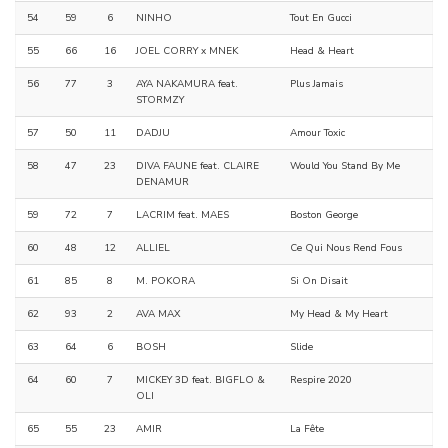
54
59
6
NINHO
Tout En Gucci
55
66
16
JOEL CORRY x MNEK
Head & Heart
56
77
3
AYA NAKAMURA feat.
Plus Jamais
STORMZY
57
50
11
DADJU
Amour Toxic
58
47
23
DIVA FAUNE feat. CLAIRE
Would You Stand By Me
DENAMUR
59
72
7
LACRIM feat. MAES
Boston George
60
48
12
ALLIEL
Ce Qui Nous Rend Fous
61
85
8
M. POKORA
Si On Disait
62
93
2
AVA MAX
My Head & My Heart
63
64
6
BOSH
Slide
64
60
7
MICKEY 3D feat. BIGFLO &
Respire 2020
OLI
65
55
23
AMIR
La Fête