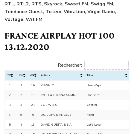
RTL, RTL2, RTS, Skyrock, Sweet FM, Swigg FM,
Tendance Ouest, Totem, Vibration, Virgin Radio,
Voltage, Wit FM
FRANCE AIRPLAY HOT 100
13.12.2020
Rechercher:
TW
LW
Wks
Artiste
Titre
1
1
16
VIANNEY
Beau-Papa
2
2
11
KYGO & DONNA SUMMER
Hot Stuff
3
3
23
ZOE WEES
Control
4
9
6
DUA LIPA & ANGÈLE
Fever
5
4
13
DAVID GUETTA & SIA
Let's Love