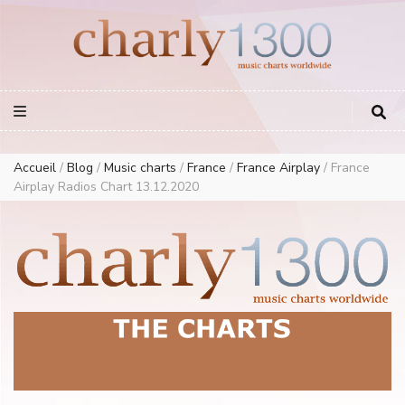
Europe Airplay Charts Radios Music Worldwide – Charly1300
European Music Charts plus USA and Australia
Accueil
/
Blog
/
Music charts
/
France
/
France Airplay
/
France
Airplay Radios Chart 13.12.2020