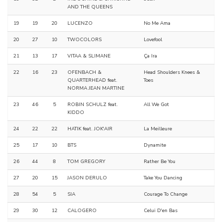
AND THE QUEENS
19
19
20
LUCENZO
No Me Ama
20
27
10
TWOCOLORS
Lovefool
21
13
17
VITAA & SLIMANE
Ça Ira
22
16
23
OFENBACH &
Head Shoulders Knees &
QUARTERHEAD feat.
Toes
NORMA JEAN MARTINE
23
46
5
ROBIN SCHULZ feat.
All We Got
KIDDO
24
22
22
HATIK feat. JOK'AIR
La Meilleure
25
17
10
BTS
Dynamite
26
44
8
TOM GREGORY
Rather Be You
27
20
15
JASON DERULO
Take You Dancing
28
54
5
SIA
Courage To Change
29
30
12
CALOGERO
Celui D'en Bas