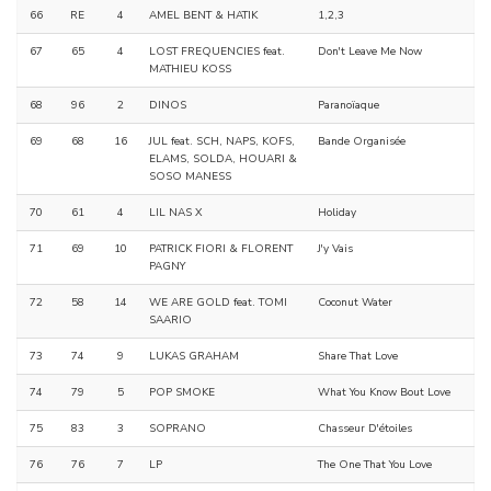
66
RE
4
AMEL BENT & HATIK
1,2,3
67
65
4
LOST FREQUENCIES feat.
Don't Leave Me Now
MATHIEU KOSS
68
96
2
DINOS
Paranoïaque
69
68
16
JUL feat. SCH, NAPS, KOFS,
Bande Organisée
ELAMS, SOLDA, HOUARI &
SOSO MANESS
70
61
4
LIL NAS X
Holiday
71
69
10
PATRICK FIORI & FLORENT
J'y Vais
PAGNY
72
58
14
WE ARE GOLD feat. TOMI
Coconut Water
SAARIO
73
74
9
LUKAS GRAHAM
Share That Love
74
79
5
POP SMOKE
What You Know Bout Love
75
83
3
SOPRANO
Chasseur D'étoiles
76
76
7
LP
The One That You Love