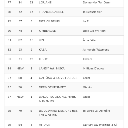
77
34
23
LOUANE
Donne-Moi Ton Cœur
78
62
15
FRANCIS CABREL
Te Ressembler
79
67
6
PATRICK BRUEL
Le Fil
80
75
5
KIMBEROSE
Back On My Feet
81
82
15
UZI
À La Fête
82
63
6
KAZA
J'aimerais Tellement
83
71
12
OBOY
Cabeza
84
NEW
1
LANDY feat. NISKA
Millions D'euros
85
88
4
GATTÜSO & LOVE HARDER
Cruel
86
90
5
DERMOT KENNEDY
Giants
87
NEW
1
DADJU, SOOLKING, HATIK
Unité
& IMEN ES
88
70
8
BOULEVARD DES AIRS feat.
Tu Seras La Dernière
LOLA DUBINI
89
86
5
HI_TACK
Say Say Say (Waiting 4 U)