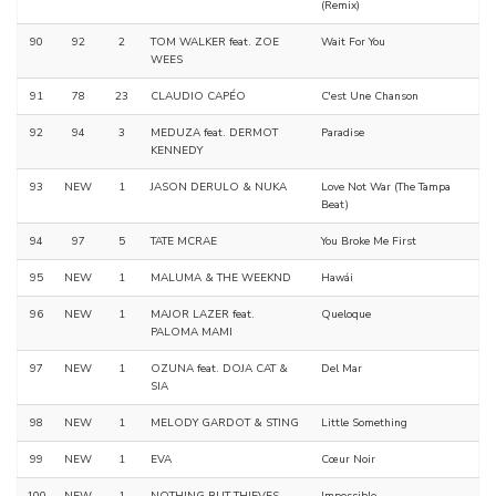
(Remix)
90
92
2
TOM WALKER feat. ZOE
Wait For You
WEES
91
78
23
CLAUDIO CAPÉO
C'est Une Chanson
92
94
3
MEDUZA feat. DERMOT
Paradise
KENNEDY
93
NEW
1
JASON DERULO & NUKA
Love Not War (The Tampa
Beat)
94
97
5
TATE MCRAE
You Broke Me First
95
NEW
1
MALUMA & THE WEEKND
Hawái
96
NEW
1
MAJOR LAZER feat.
Queloque
PALOMA MAMI
97
NEW
1
OZUNA feat. DOJA CAT &
Del Mar
SIA
98
NEW
1
MELODY GARDOT & STING
Little Something
99
NEW
1
EVA
Cœur Noir