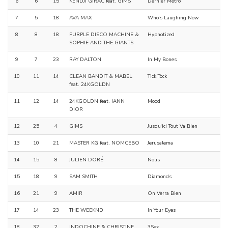
6
6
15
KENDJI GIRAC feat. GIMS
Dernier Métro
7
5
18
AVA MAX
Who's Laughing Now
8
8
18
PURPLE DISCO MACHINE &
Hypnotized
SOPHIE AND THE GIANTS
9
7
23
RAY DALTON
In My Bones
10
11
14
CLEAN BANDIT & MABEL
Tick Tock
feat. 24KGOLDN
11
12
14
24KGOLDN feat. IANN
Mood
DIOR
12
25
4
GIMS
Jusqu'ici Tout Va Bien
13
10
21
MASTER KG feat. NOMCEBO
Jerusalema
14
15
8
JULIEN DORÉ
Nous
15
18
9
SAM SMITH
Diamonds
16
21
9
AMIR
On Verra Bien
17
14
23
THE WEEKND
In Your Eyes
18
32
2
INDOCHINE & CHRISTINE
3Sex