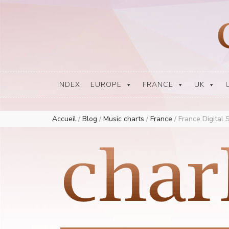
Europe Airplay Charts Radios Music Worldwide – Charly1300
European Music Charts plus USA and Australia
INDEX
EUROPE
FRANCE
UK
Accueil
/
Blog
/
Music charts
/
France
/
France Digital 