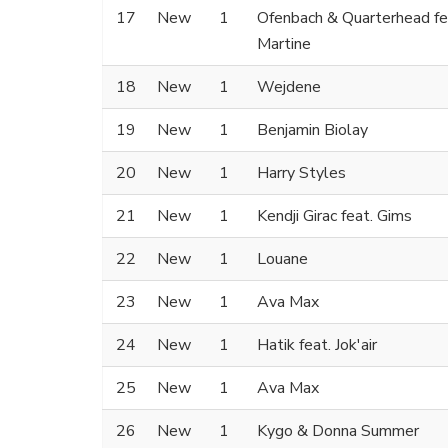
17
New
1
Ofenbach & Quarterhead fe
Martine
18
New
1
Wejdene
19
New
1
Benjamin Biolay
20
New
1
Harry Styles
21
New
1
Kendji Girac feat. Gims
22
New
1
Louane
23
New
1
Ava Max
24
New
1
Hatik feat. Jok'air
25
New
1
Ava Max
26
New
1
Kygo & Donna Summer