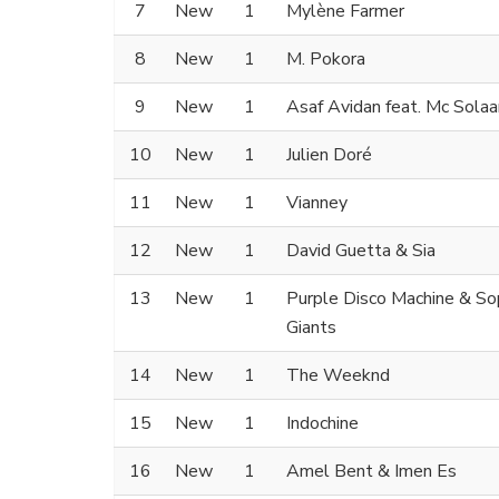
7
New
1
Mylène Farmer
8
New
1
M. Pokora
9
New
1
Asaf Avidan feat. Mc Solaa
10
New
1
Julien Doré
11
New
1
Vianney
12
New
1
David Guetta & Sia
13
New
1
Purple Disco Machine & S
Giants
14
New
1
The Weeknd
15
New
1
Indochine
16
New
1
Amel Bent & Imen Es