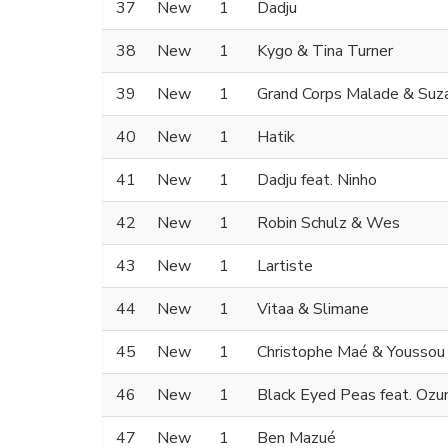
37
New
1
Dadju
38
New
1
Kygo & Tina Turner
39
New
1
Grand Corps Malade & Suz
40
New
1
Hatik
41
New
1
Dadju feat. Ninho
42
New
1
Robin Schulz & Wes
43
New
1
Lartiste
44
New
1
Vitaa & Slimane
45
New
1
Christophe Maé & Youssou
46
New
1
Black Eyed Peas feat. Ozu
47
New
1
Ben Mazué