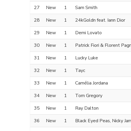
27
New
1
Sam Smith
28
New
1
24kGoldn feat. Iann Dior
29
New
1
Demi Lovato
30
New
1
Patrick Fiori & Florent Pag
31
New
1
Lucky Luke
32
New
1
Tayc
33
New
1
Camélia Jordana
34
New
1
Tom Gregory
35
New
1
Ray Dalton
36
New
1
Black Eyed Peas, Nicky Ja