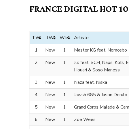
FRANCE DIGITAL HOT 10
TW
LW
Wks
Artiste
1
New
1
Master KG feat. Nomcebo
2
New
1
Jul feat. SCH, Naps, Kofs, 
Houari & Soso Maness
3
New
1
Naza feat. Niska
4
New
1
Jawsh 685 & Jason Derulo
5
New
1
Grand Corps Malade & Cami
6
New
1
Zoe Wees