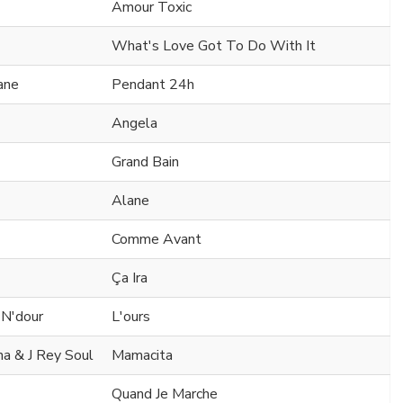
Amour Toxic
What's Love Got To Do With It
ane
Pendant 24h
Angela
Grand Bain
Alane
Comme Avant
Ça Ira
 N'dour
L'ours
na & J Rey Soul
Mamacita
Quand Je Marche