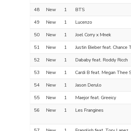
48
New
1
BTS
49
New
1
Lucenzo
50
New
1
Joel Corry x Mnek
51
New
1
Justin Bieber feat. Chance
52
New
1
Dababy feat. Roddy Ricch
53
New
1
Cardi B feat. Megan Thee S
54
New
1
Jason Derulo
55
New
1
Maejor feat. Greeicy
56
New
1
Les Frangines
57
New
1
Franglish feat. Tory Lanez