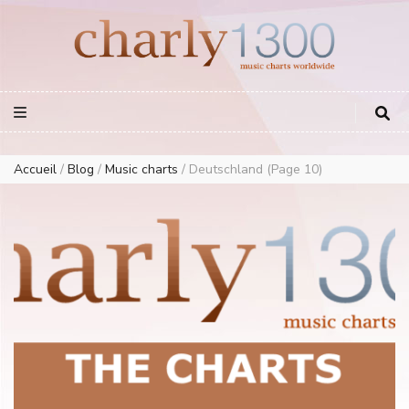
Europe Airplay Charts Radios Music Worldwide – Charly1300
European Music Charts plus USA and Australia
Accueil
/
Blog
/
Music charts
/
Deutschland
(Page 10)