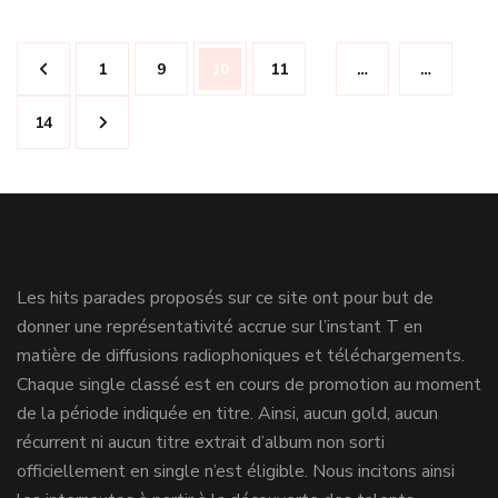
Navigation
Page
Page
Page
Page
1
9
10
11
…
…
des
articles
Page
14
Les hits parades proposés sur ce site ont pour but de
donner une représentativité accrue sur l’instant T en
matière de diffusions radiophoniques et téléchargements.
Chaque single classé est en cours de promotion au moment
de la période indiquée en titre. Ainsi, aucun gold, aucun
récurrent ni aucun titre extrait d’album non sorti
officiellement en single n’est éligible. Nous incitons ainsi