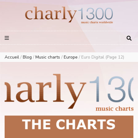
Europe Airplay Charts Radios Music Worldwide – Charly1300
European Music Charts plus USA and Australia
Accueil
/
Blog
/
Music charts
/
Europe
/
Euro Digital
(Page 12)