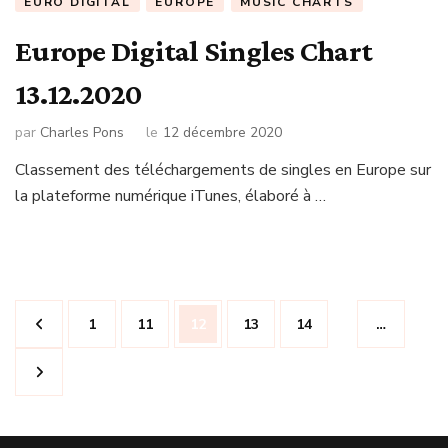
EURO DIGITAL
EUROPE
MUSIC CHARTS
Europe Digital Singles Chart
13.12.2020
par
Charles Pons
le
12 décembre 2020
Classement des téléchargements de singles en Europe sur
la plateforme numérique iTunes, élaboré à …
Navigation
Page
Page
Page
Page
Page
1
11
12
13
14
…
des
articles