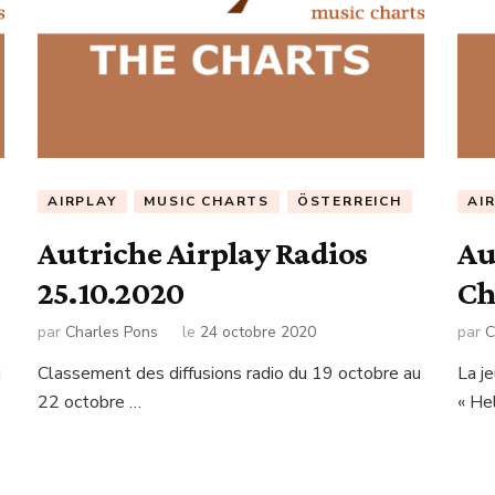
AIRPLAY
MUSIC CHARTS
ÖSTERREICH
AI
Autriche Airplay Radios
Au
25.10.2020
Ch
par
Charles Pons
le
24 octobre 2020
par
C
u
Classement des diffusions radio du 19 octobre au
La j
22 octobre …
« He