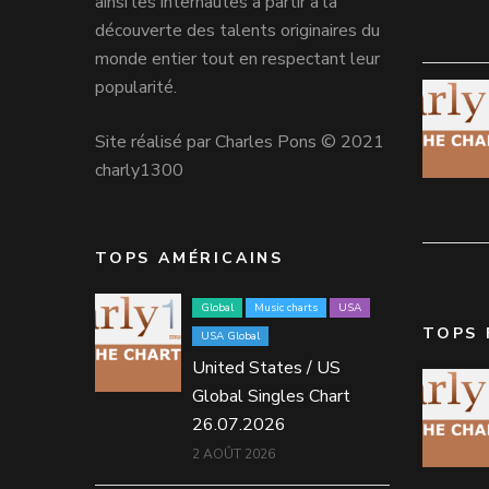
ainsi les internautes à partir à la
découverte des talents originaires du
monde entier tout en respectant leur
popularité.
Site réalisé par Charles Pons © 2021
charly1300
TOPS AMÉRICAINS
Global
Music charts
USA
TOPS 
USA Global
United States / US
Global Singles Chart
26.07.2026
2 AOÛT 2026