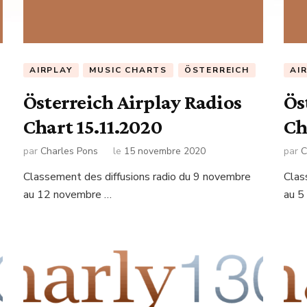
AIRPLAY
MUSIC CHARTS
ÖSTERREICH
AI
Österreich Airplay Radios
Ös
Chart 15.11.2020
Ch
par
Charles Pons
le
15 novembre 2020
par
C
Classement des diffusions radio du 9 novembre
Clas
au 12 novembre …
au 5