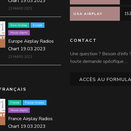
Chart 19.03.2023
23 MARS 2023
152
USA AIRPLAY
Euro Airplay
Europe
Music charts
CONTACT
Europe Airplay Radios
Chart 19.03.2023
Une question ? Besoin d’info 
23 MARS 2023
toute demande spécifique …
ACCÈS AU FORMULA
FRANÇAIS
France
France Airplay
Music charts
France Airplay Radios
Chart 19.03.2023