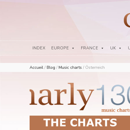
Europe Airplay Charts Radios Music Worldwide – Charly1300
European Music Charts plus USA and Australia
INDEX
EUROPE
FRANCE
UK
Accueil
/
Blog
/
Music charts
/
Österreich