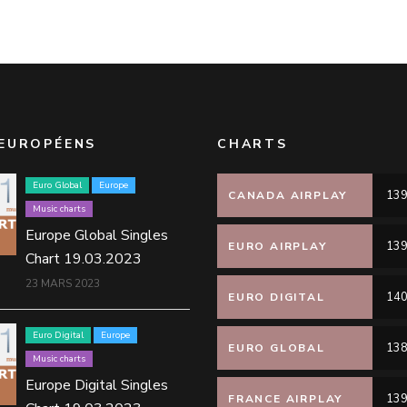
EUROPÉENS
CHARTS
Euro Global
Europe
139
CANADA AIRPLAY
Music charts
Europe Global Singles
139
EURO AIRPLAY
Chart 19.03.2023
23 MARS 2023
140
EURO DIGITAL
Euro Digital
Europe
138
EURO GLOBAL
Music charts
Europe Digital Singles
139
FRANCE AIRPLAY