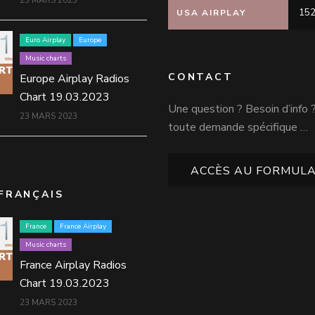
152
USA AIRPLAY
Euro Airplay
Europe
Music charts
CONTACT
Europe Airplay Radios
Chart 19.03.2023
Une question ? Besoin d’info 
23 MARS 2023
toute demande spécifique …
ACCÈS AU FORMULA
FRANÇAIS
France
France Airplay
Music charts
France Airplay Radios
Chart 19.03.2023
23 MARS 2023