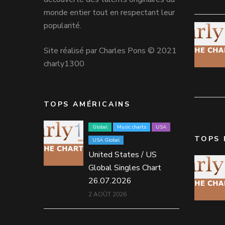
monde entier tout en respectant leur
popularité.
Site réalisé par Charles Pons © 2021
charly1300
TOPS AMÉRICAINS
Global
Music charts
USA
TOPS 
USA Global
United States / US
Global Singles Chart
26.07.2026
2 AOÛT 2026