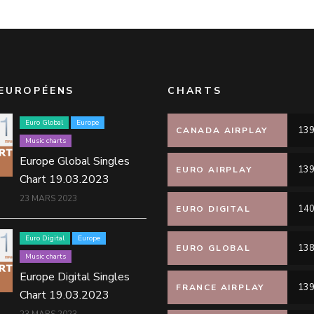
EUROPÉENS
CHARTS
Euro Global
Europe
139
CANADA AIRPLAY
Music charts
Europe Global Singles
139
EURO AIRPLAY
Chart 19.03.2023
23 MARS 2023
140
EURO DIGITAL
Euro Digital
Europe
138
EURO GLOBAL
Music charts
Europe Digital Singles
139
FRANCE AIRPLAY
Chart 19.03.2023
23 MARS 2023