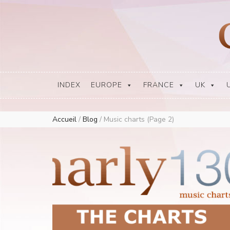
Europe Airplay Charts Radios Music Worldwide – Charly1300
European Music Charts plus USA and Australia
INDEX
EUROPE
FRANCE
UK
Accueil
/
Blog
/
Music charts
(Page 2)