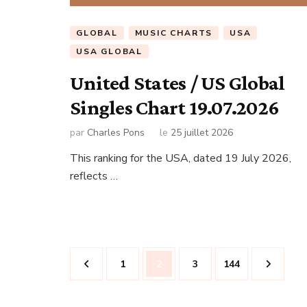
GLOBAL
MUSIC CHARTS
USA
USA GLOBAL
United States / US Global
Singles Chart 19.07.2026
par
Charles Pons
le
25 juillet 2026
This ranking for the USA, dated 19 July 2026,
reflects …
Navigation
Page
Page
Page
Page
1
2
3
144
des
articles