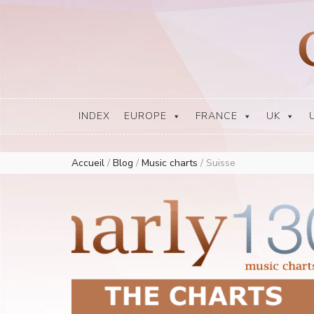
Europe Airplay Charts Radios Music Worldwide – Charly1300
European Music Charts plus USA and Australia
INDEX
EUROPE
FRANCE
UK
Accueil
/
Blog
/
Music charts
/
Suisse