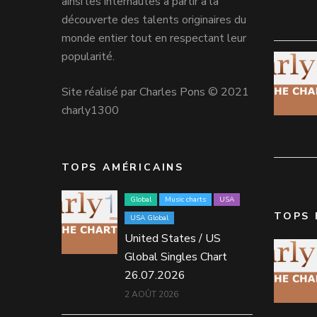
ainsi les internautes à partir à la
découverte des talents originaires du
monde entier tout en respectant leur
popularité.
Site réalisé par Charles Pons © 2021
charly1300
TOPS AMÉRICAINS
Global
Music charts
USA
TOPS 
USA Global
United States / US
Global Singles Chart
26.07.2026
2 AOÛT 2026