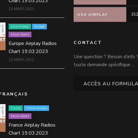
Chart 19.03.2023
23 MARS 2023
152
USA AIRPLAY
Euro Airplay
Europe
Music charts
CONTACT
Europe Airplay Radios
Chart 19.03.2023
Une question ? Besoin d’info 
23 MARS 2023
toute demande spécifique …
ACCÈS AU FORMULA
FRANÇAIS
France
France Airplay
Music charts
France Airplay Radios
Chart 19.03.2023