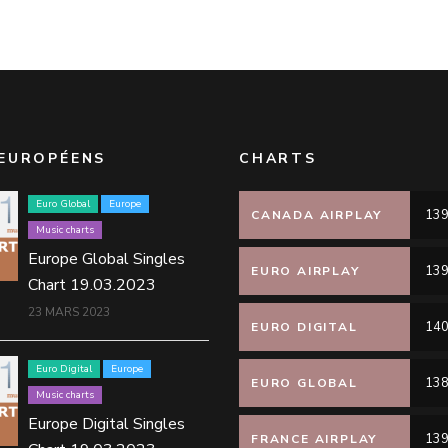
EUROPÉENS
CHARTS
Euro Global
Europe
139
CANADA AIRPLAY
Music charts
Europe Global Singles
139
EURO AIRPLAY
Chart 19.03.2023
23 MARS 2023
140
EURO DIGITAL
Euro Digital
Europe
138
EURO GLOBAL
Music charts
Europe Digital Singles
139
FRANCE AIRPLAY