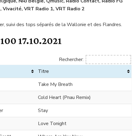
lgique, NRJ België, Qmusic, Radio Contact, Radio FG
, Vivacité, VRT Radio 1, VRT Radio 2
r, suivi des tops séparés de la Wallonie et des Flandres.
00 17.10.2021
Rechercher:
Titre
Take My Breath
Cold Heart (Pnau Remix)
er
Stay
Love Tonight