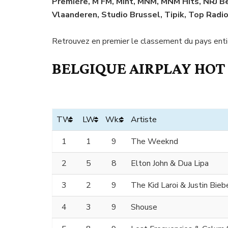
Première, M FM, Mint, MNM, MNM Hits, NRJ Be
Vlaanderen, Studio Brussel, Tipik, Top Radio
Retrouvez en premier le classement du pays entie
BELGIQUE AIRPLAY HOT 1
TW
LW
Wks
Artiste
1
1
9
The Weeknd
2
5
8
Elton John & Dua Lipa
3
2
9
The Kid Laroi & Justin Bieb
4
3
9
Shouse