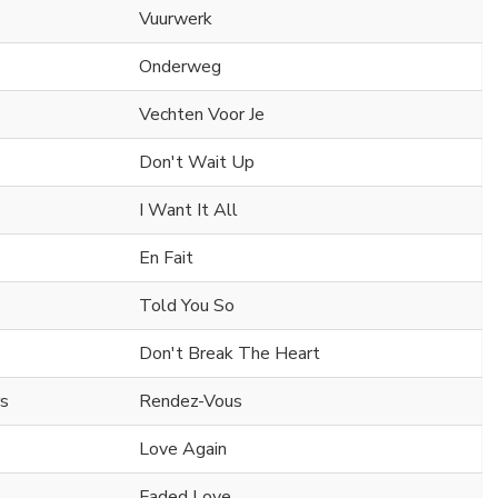
Vuurwerk
Onderweg
Vechten Voor Je
Don't Wait Up
I Want It All
En Fait
Told You So
Don't Break The Heart
s
Rendez-Vous
Love Again
Faded Love