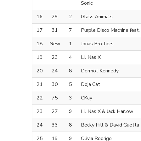
Sonic
16
29
2
Glass Animals
17
31
7
Purple Disco Machine feat.
18
New
1
Jonas Brothers
19
23
4
Lil Nas X
20
24
8
Dermot Kennedy
21
30
5
Doja Cat
22
75
3
CKay
23
27
9
Lil Nas X & Jack Harlow
24
33
8
Becky Hill & David Guetta
25
19
9
Olivia Rodrigo