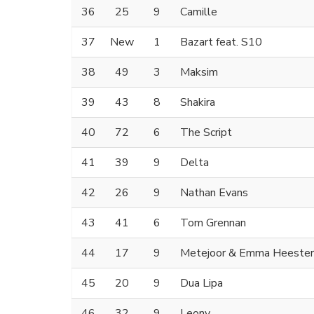
36
25
9
Camille
37
New
1
Bazart feat. S10
38
49
3
Maksim
39
43
8
Shakira
40
72
6
The Script
41
39
9
Delta
42
26
9
Nathan Evans
43
41
6
Tom Grennan
44
17
9
Metejoor & Emma Heester
45
20
9
Dua Lipa
46
32
9
Leony