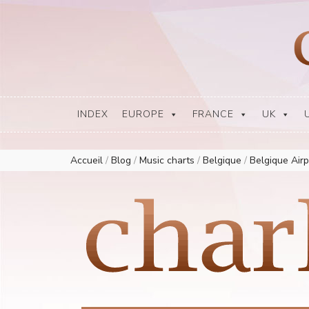
Europe Airplay Charts Radios Music Worldwide – Charly1300
European Music Charts plus USA and Australia
INDEX
EUROPE
FRANCE
UK
Accueil
/
Blog
/
Music charts
/
Belgique
/
Belgique Air