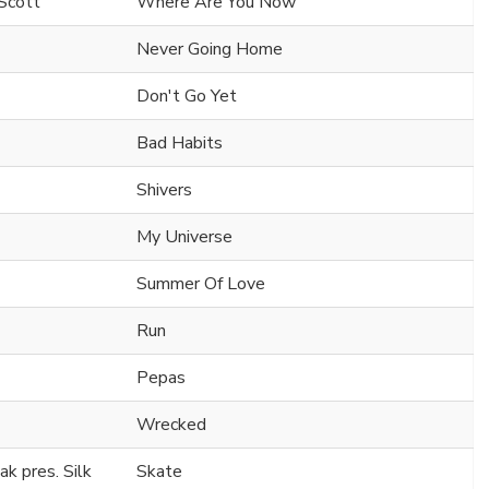
Scott
Where Are You Now
Never Going Home
Don't Go Yet
Bad Habits
Shivers
My Universe
Summer Of Love
Run
Pepas
Wrecked
k pres. Silk
Skate