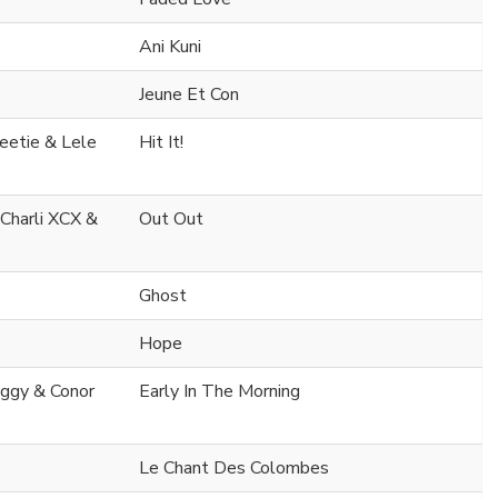
Ani Kuni
Jeune Et Con
eetie & Lele
Hit It!
 Charli XCX &
Out Out
Ghost
Hope
aggy & Conor
Early In The Morning
Le Chant Des Colombes