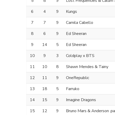
5
8
9
Lost Frequencies & Calum 
6
4
9
Kungs
7
7
9
Camila Cabello
8
6
9
Ed Sheeran
9
14
5
Ed Sheeran
10
9
3
Coldplay x BTS
11
10
8
Shawn Mendes & Tainy
12
11
9
OneRepublic
13
18
5
Farruko
14
15
9
Imagine Dragons
15
12
9
Bruno Mars & Anderson .paa