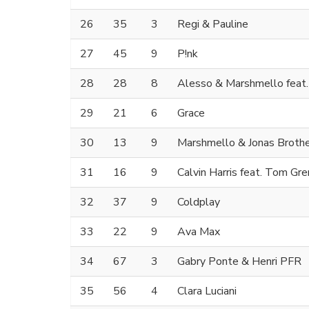
26
35
3
Regi & Pauline
27
45
9
P!nk
28
28
8
Alesso & Marshmello feat
29
21
6
Grace
30
13
9
Marshmello & Jonas Broth
31
16
9
Calvin Harris feat. Tom Gr
32
37
9
Coldplay
33
22
9
Ava Max
34
67
3
Gabry Ponte & Henri PFR
35
56
4
Clara Luciani