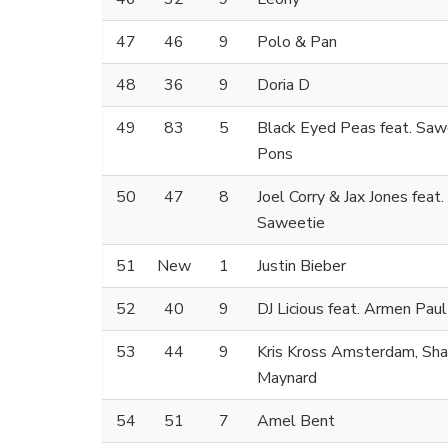
47
46
9
Polo & Pan
48
36
9
Doria D
49
83
5
Black Eyed Peas feat. Saw
Pons
50
47
8
Joel Corry & Jax Jones feat.
Saweetie
51
New
1
Justin Bieber
52
40
9
DJ Licious feat. Armen Paul
53
44
9
Kris Kross Amsterdam, Sh
Maynard
54
51
7
Amel Bent