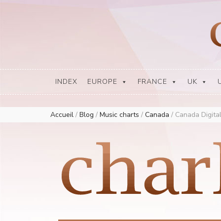
Europe Airplay Charts Radios Music Worldwide – Charly1300
European Music Charts plus USA and Australia
INDEX
EUROPE
FRANCE
UK
Accueil
/
Blog
/
Music charts
/
Canada
/
Canada Digital