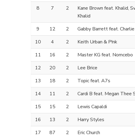
8
7
2
Kane Brown feat. Khalid, 
Khalid
9
12
2
Gabby Barrett feat. Charli
10
4
2
Keith Urban & P!nk
11
16
2
Master KG feat. Nomcebo
12
20
2
Lee Brice
13
18
2
Topic feat. A7s
14
11
2
Cardi B feat. Megan Thee S
15
15
2
Lewis Capaldi
16
13
2
Harry Styles
17
87
2
Eric Church