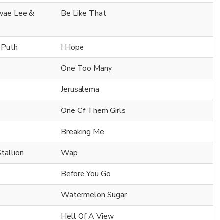
Swae Lee &
Be Like That
e Puth
I Hope
One Too Many
Jerusalema
One Of Them Girls
Breaking Me
tallion
Wap
Before You Go
Watermelon Sugar
Hell Of A View