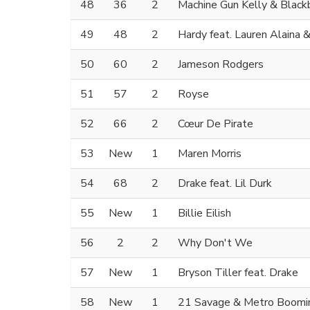
48
36
2
Machine Gun Kelly & Black
49
48
2
Hardy feat. Lauren Alaina
50
60
2
Jameson Rodgers
51
57
2
Royse
52
66
2
Cœur De Pirate
53
New
1
Maren Morris
54
68
2
Drake feat. Lil Durk
55
New
1
Billie Eilish
56
2
2
Why Don't We
57
New
1
Bryson Tiller feat. Drake
58
New
1
21 Savage & Metro Boomin