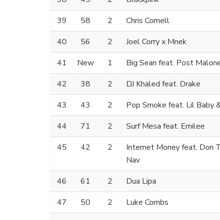
39
58
2
Chris Cornell
40
56
2
Joel Corry x Mnek
41
New
1
Big Sean feat. Post Malon
42
38
2
DJ Khaled feat. Drake
43
43
2
Pop Smoke feat. Lil Baby 
44
71
2
Surf Mesa feat. Emilee
45
42
2
Internet Money feat. Don T
Nav
46
61
2
Dua Lipa
47
50
2
Luke Combs