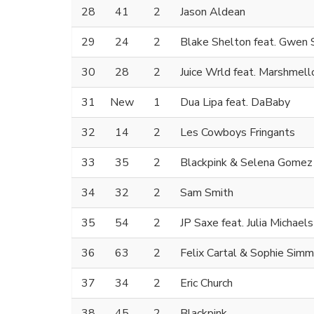
28
41
2
Jason Aldean
29
24
2
Blake Shelton feat. Gwen 
30
28
2
Juice Wrld feat. Marshmell
31
New
1
Dua Lipa feat. DaBaby
32
14
2
Les Cowboys Fringants
33
35
2
Blackpink & Selena Gomez
34
32
2
Sam Smith
35
54
2
JP Saxe feat. Julia Michaels
36
63
2
Felix Cartal & Sophie Sim
37
34
2
Eric Church
38
45
2
Blackpink