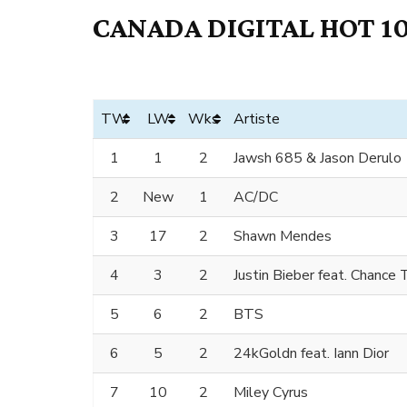
CANADA DIGITAL HOT 10
TW
LW
Wks
Artiste
1
1
2
Jawsh 685 & Jason Derulo
2
New
1
AC/DC
3
17
2
Shawn Mendes
4
3
2
Justin Bieber feat. Chance
5
6
2
BTS
6
5
2
24kGoldn feat. Iann Dior
7
10
2
Miley Cyrus