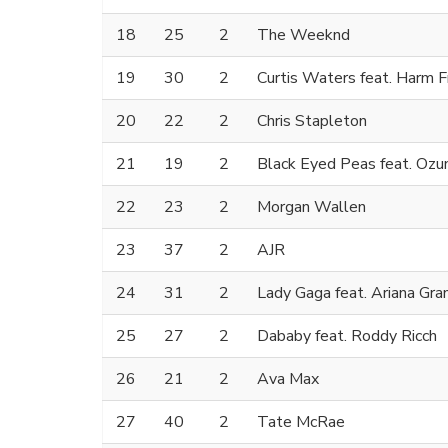
18
25
2
The Weeknd
19
30
2
Curtis Waters feat. Harm F
20
22
2
Chris Stapleton
21
19
2
Black Eyed Peas feat. Ozu
22
23
2
Morgan Wallen
23
37
2
AJR
24
31
2
Lady Gaga feat. Ariana Gra
25
27
2
Dababy feat. Roddy Ricch
26
21
2
Ava Max
27
40
2
Tate McRae