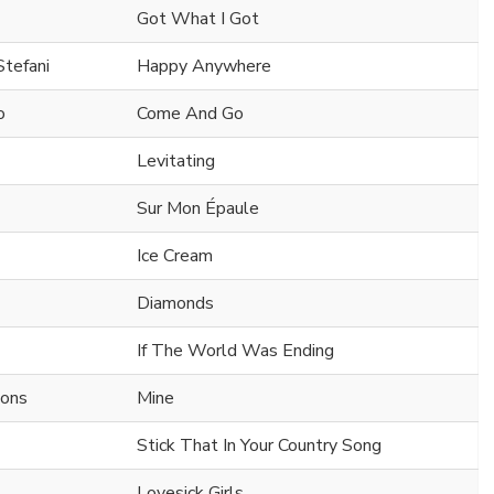
Got What I Got
Stefani
Happy Anywhere
o
Come And Go
Levitating
Sur Mon Épaule
Ice Cream
Diamonds
If The World Was Ending
mons
Mine
Stick That In Your Country Song
Lovesick Girls