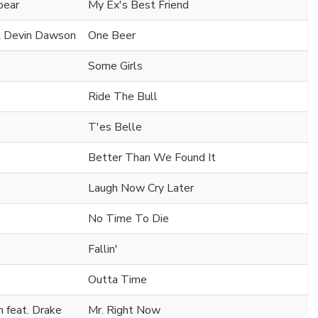
bear
My Ex's Best Friend
 & Devin Dawson
One Beer
Some Girls
Ride The Bull
T'es Belle
Better Than We Found It
Laugh Now Cry Later
No Time To Die
Fallin'
Outta Time
 feat. Drake
Mr. Right Now