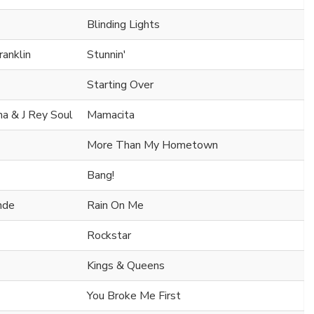
Blinding Lights
ranklin
Stunnin'
Starting Over
na & J Rey Soul
Mamacita
More Than My Hometown
Bang!
nde
Rain On Me
Rockstar
Kings & Queens
You Broke Me First