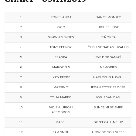
1
TONES AND I
DANCE MONKEY
2
KYGO
HIGHER LOVE
3
SHAWN MENDES
SEÑORITA
4
TONY CETINSKI
ČUDU SE NADAM UZALUD
5
FRANKA
SVE DOK SANJAŠ
6
MAROON 5
MEMORIES
7
KATY PERRY
HARLEYS IN HAWAII
8
MASSIMO
JEDAN POTEZ PREVIŠE
9
TOLJA MARKO
JOS JEDAN DAN
10
PADJEN JURICA I
SUNCE MI SE SMIJE
AERODROM
11
MABEL
DON'T CALL ME UP
12
SAM SMITH
HOW DO YOU SLEEP