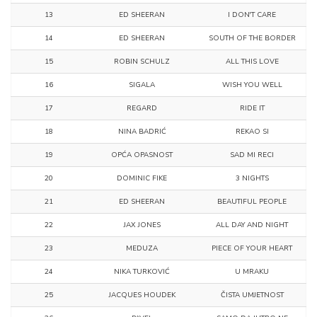
13
ED SHEERAN
I DON'T CARE
14
ED SHEERAN
SOUTH OF THE BORDER
15
ROBIN SCHULZ
ALL THIS LOVE
16
SIGALA
WISH YOU WELL
17
REGARD
RIDE IT
18
NINA BADRIĆ
REKAO SI
19
OPĆA OPASNOST
SAD MI RECI
20
DOMINIC FIKE
3 NIGHTS
21
ED SHEERAN
BEAUTIFUL PEOPLE
22
JAX JONES
ALL DAY AND NIGHT
23
MEDUZA
PIECE OF YOUR HEART
24
NIKA TURKOVIĆ
U MRAKU
25
JACQUES HOUDEK
ČISTA UMJETNOST