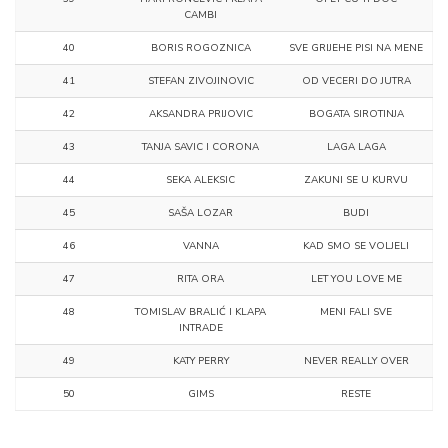
CAMBI
40
BORIS ROGOZNICA
SVE GRIJEHE PISI NA MENE
41
STEFAN ZIVOJINOVIC
OD VECERI DO JUTRA
42
AKSANDRA PRIJOVIC
BOGATA SIROTINJA
43
TANJA SAVIC I CORONA
LAGA LAGA
44
SEKA ALEKSIC
ZAKUNI SE U KURVU
45
SAŠA LOZAR
BUDI
46
VANNA
KAD SMO SE VOLJELI
47
RITA ORA
LET YOU LOVE ME
48
TOMISLAV BRALIĆ I KLAPA
MENI FALI SVE
INTRADE
49
KATY PERRY
NEVER REALLY OVER
50
GIMS
RESTE