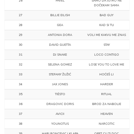
26
PAVEL
SAMO DA JUTRO NE
DOČEKAM SAMA
27
BILLIE EILISH
BAD GUY
28
GEA
KAD SI TU
29
ANTONIA DORA
VOLI ME KAKVU ME ZNAS
30
DAVID GUETTA
STAY
31
DJ SNAKE
LOCO CONTIGO
32
SELENA GOMEZ
LOSE YOU TO LOVE ME
33
STEFANY ŽUŽIĆ
HOĆEŠ LI
34
JAX JONES
HARDER
35
TIËSTO
RITUAL
36
DRAGOVIC DORIS
BROD ZA NABOLJE
37
AVICII
HEAVEN
38
YOUNOTUS
NARCOTIC
39
HARI RONCEVIC I KLAPA
OPET CU TI DOC