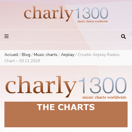
Europe Airplay Charts Radios Music Worldwide – Charly1300
European Music Charts plus USA and Australia
Accueil
/
Blog
/
Music charts
/
Airplay
/
Croatie Airplay Radios
Chart – 03.11.2019