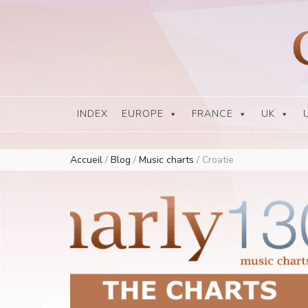
Europe Airplay Charts Radios Music Worldwide – Charly1300
European Music Charts plus USA and Australia
INDEX
EUROPE
FRANCE
UK
Accueil
/
Blog
/
Music charts
/
Croatie