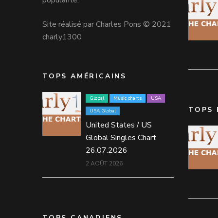
popularité.
Site réalisé par Charles Pons © 2021
charly1300
TOPS AMÉRICAINS
Global
Music charts
USA
TOPS 
USA Global
United States / US
Global Singles Chart
26.07.2026
2 AOÛT 2026
TOPS CANADIENS