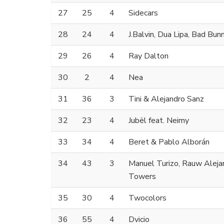
27
25
4
Sidecars
28
24
4
J.Balvin, Dua Lipa, Bad Bun
29
26
4
Ray Dalton
30
2
4
Nea
31
36
3
Tini & Alejandro Sanz
32
23
4
Jubël feat. Neimy
33
34
4
Beret & Pablo Alborán
34
43
3
Manuel Turizo, Rauw Alej
Towers
35
30
4
Twocolors
36
55
4
Dvicio