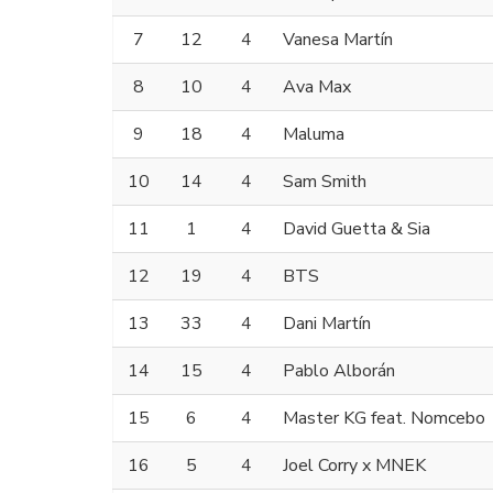
7
12
4
Vanesa Martín
8
10
4
Ava Max
9
18
4
Maluma
10
14
4
Sam Smith
11
1
4
David Guetta & Sia
12
19
4
BTS
13
33
4
Dani Martín
14
15
4
Pablo Alborán
15
6
4
Master KG feat. Nomcebo
16
5
4
Joel Corry x MNEK