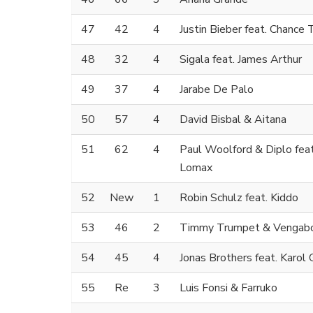
47
42
4
Justin Bieber feat. Chance
48
32
4
Sigala feat. James Arthur
49
37
4
Jarabe De Palo
50
57
4
David Bisbal & Aitana
51
62
4
Paul Woolford & Diplo fea
Lomax
52
New
1
Robin Schulz feat. Kiddo
53
46
2
Timmy Trumpet & Vengab
54
45
4
Jonas Brothers feat. Karol 
55
Re
3
Luis Fonsi & Farruko