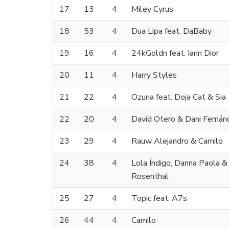
17
13
4
Miley Cyrus
18
53
4
Dua Lipa feat. DaBaby
19
16
4
24kGoldn feat. Iann Dior
20
11
4
Harry Styles
21
22
4
Ozuna feat. Doja Cat & Sia
22
20
4
David Otero & Dani Fernán
23
29
4
Rauw Alejandro & Camilo
24
38
4
Lola Índigo, Danna Paola &
Rosenthal
25
27
4
Topic feat. A7s
26
44
4
Camilo