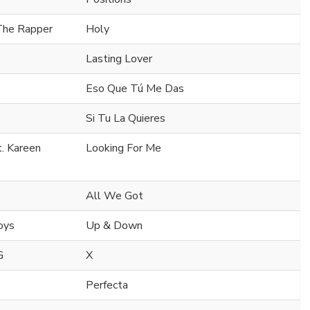
 The Rapper
Holy
Lasting Lover
Eso Que Tú Me Das
Si Tu La Quieres
t. Kareen
Looking For Me
All We Got
oys
Up & Down
G
X
Perfecta