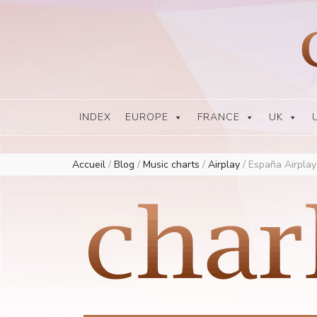
Europe Airplay Charts Radios Music Worldwide – Charly1300
European Music Charts plus USA and Australia
INDEX
EUROPE
FRANCE
UK
Accueil
/
Blog
/
Music charts
/
Airplay
/
España Airplay