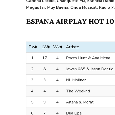
Cadena Latino, Chanquete FM, Esencia Radio,
Megastar, Muy Buena, Onda Musical, Radio 7,
ESPANA AIRPLAY HOT 100
TW
LW
Wks
Artiste
1
17
4
Rocco Hunt & Ana Mena
2
8
4
Jawsh 685 & Jason Derulo
3
3
4
Nil Moliner
4
4
4
The Weeknd
5
9
4
Aitana & Morat
6
7
4
Dua Lipa