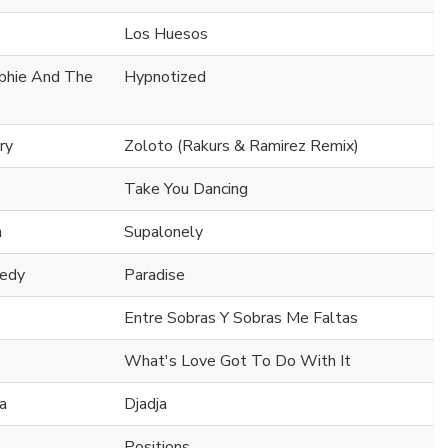
Los Huesos
ophie And The
Hypnotized
ry
Zoloto (Rakurs & Ramirez Remix)
Take You Dancing
n
Supalonely
nedy
Paradise
Entre Sobras Y Sobras Me Faltas
What's Love Got To Do With It
a
Djadja
Positions