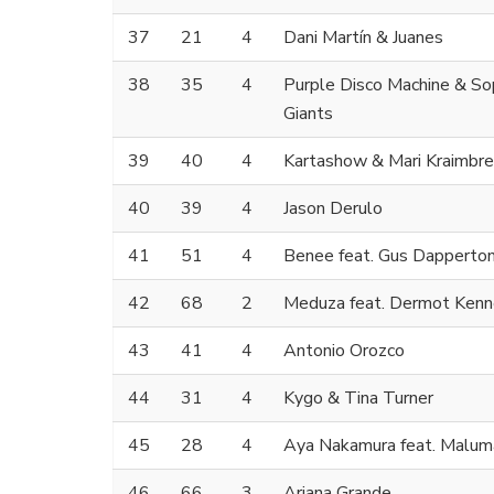
37
21
4
Dani Martín & Juanes
38
35
4
Purple Disco Machine & S
Giants
39
40
4
Kartashow & Mari Kraimbre
40
39
4
Jason Derulo
41
51
4
Benee feat. Gus Dapperto
42
68
2
Meduza feat. Dermot Ken
43
41
4
Antonio Orozco
44
31
4
Kygo & Tina Turner
45
28
4
Aya Nakamura feat. Malum
46
66
3
Ariana Grande