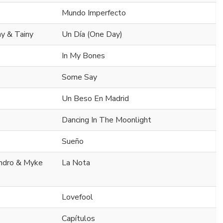
Mundo Imperfecto
ny & Tainy
Un Día (One Day)
In My Bones
Some Say
Un Beso En Madrid
Dancing In The Moonlight
Sueño
andro & Myke
La Nota
Lovefool
Capítulos