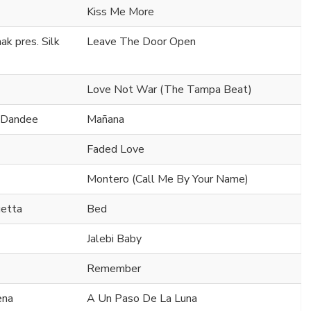
Kiss Me More
k pres. Silk
Leave The Door Open
Love Not War (The Tampa Beat)
l Dandee
Mañana
Faded Love
Montero (Call Me By Your Name)
uetta
Bed
Jalebi Baby
Remember
ena
A Un Paso De La Luna