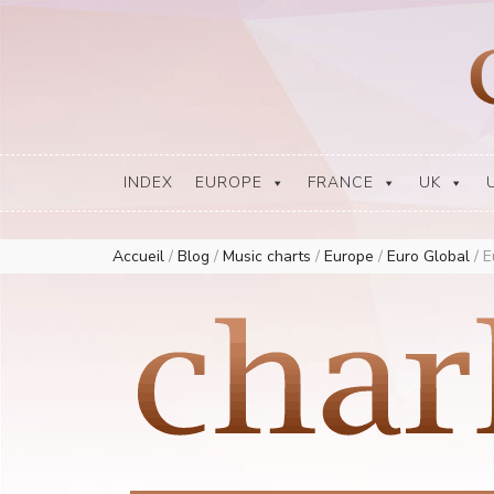
Europe Airplay Charts Radios Music Worldwide – Charly1300
European Music Charts plus USA and Australia
INDEX
EUROPE
FRANCE
UK
Accueil
/
Blog
/
Music charts
/
Europe
/
Euro Global
/
E