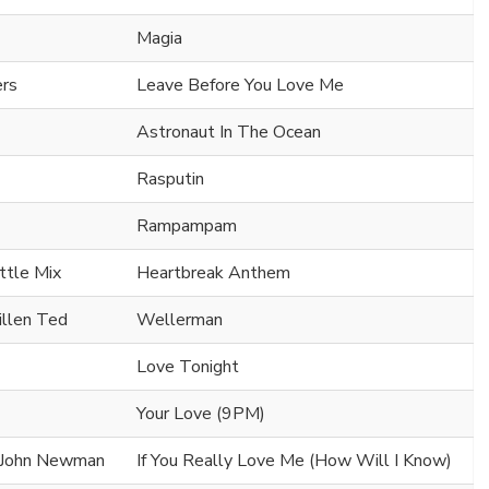
Magia
ers
Leave Before You Love Me
Astronaut In The Ocean
Rasputin
Rampampam
ttle Mix
Heartbreak Anthem
illen Ted
Wellerman
Love Tonight
Your Love (9PM)
x John Newman
If You Really Love Me (How Will I Know)