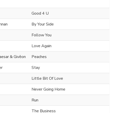
Good 4 U
ennan
By Your Side
Follow You
Love Again
Caesar & Givēon
Peaches
er
Stay
Little Bit Of Love
Never Going Home
Run
The Business