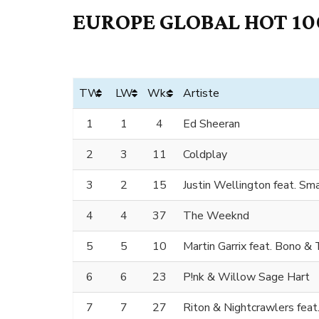
EUROPE GLOBAL HOT 100
TW
LW
Wks
Artiste
1
1
4
Ed Sheeran
2
3
11
Coldplay
3
2
15
Justin Wellington feat. Sm
4
4
37
The Weeknd
5
5
10
Martin Garrix feat. Bono &
6
6
23
P!nk & Willow Sage Hart
7
7
27
Riton & Nightcrawlers feat