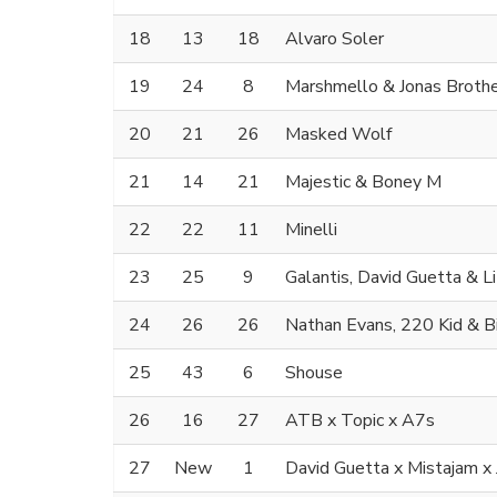
18
13
18
Alvaro Soler
19
24
8
Marshmello & Jonas Broth
20
21
26
Masked Wolf
21
14
21
Majestic & Boney M
22
22
11
Minelli
23
25
9
Galantis, David Guetta & Li
24
26
26
Nathan Evans, 220 Kid & B
25
43
6
Shouse
26
16
27
ATB x Topic x A7s
27
New
1
David Guetta x Mistajam 