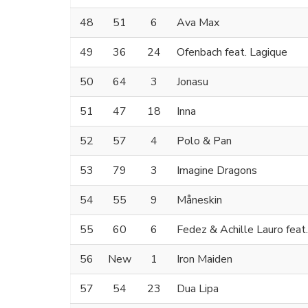
48
51
6
Ava Max
49
36
24
Ofenbach feat. Lagique
50
64
3
Jonasu
51
47
18
Inna
52
57
4
Polo & Pan
53
79
3
Imagine Dragons
54
55
9
Måneskin
55
60
6
Fedez & Achille Lauro feat.
56
New
1
Iron Maiden
57
54
23
Dua Lipa