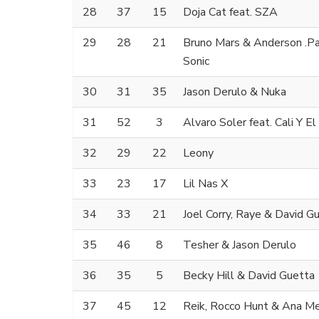
28
37
15
Doja Cat feat. SZA
29
28
21
Bruno Mars & Anderson .Paa
Sonic
30
31
35
Jason Derulo & Nuka
31
52
3
Alvaro Soler feat. Cali Y E
32
29
22
Leony
33
23
17
Lil Nas X
34
33
21
Joel Corry, Raye & David G
35
46
8
Tesher & Jason Derulo
36
35
5
Becky Hill & David Guetta
37
45
12
Reik, Rocco Hunt & Ana M