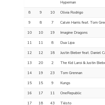
Hypeman
8
9
10
Olivia Rodrigo
9
8
7
Calvin Harris feat. Tom Gr
10
10
19
Imagine Dragons
11
11
8
Dua Lipa
12
12
18
Justin Bieber feat. Daniel 
13
20
2
The Kid Laroi & Justin Bieb
14
19
23
Tom Grennan
15
15
9
Kungs
16
17
11
OneRepublic
17
18
43
Tiësto