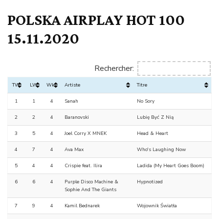
POLSKA AIRPLAY HOT 100
15.11.2020
Rechercher:
TW
LW
Wks
Artiste
Titre
1
1
4
Sanah
No Sory
2
2
4
Baranovski
Lubię Być Z Nią
3
5
4
Joel Corry X MNEK
Head & Heart
4
7
4
Ava Max
Who's Laughing Now
5
4
4
Crispie feat. Ilira
Ladida (My Heart Goes Boom)
6
6
4
Purple Disco Machine &
Hypnotized
Sophie And The Giants
7
9
4
Kamil Bednarek
Wojownik Światła