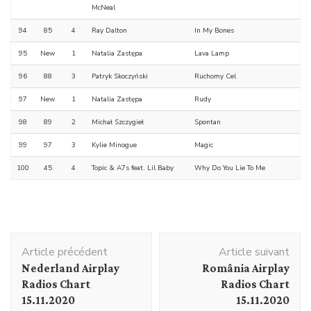
McNeal
94
85
4
Ray Dalton
In My Bones
95
New
1
Natalia Zastępa
Lava Lamp
96
88
3
Patryk Skoczyński
Ruchomy Cel
97
New
1
Natalia Zastępa
Rudy
98
89
2
Michał Szczygieł
Spontan
99
97
3
Kylie Minogue
Magic
100
45
4
Topic & A7s feat. Lil Baby
Why Do You Lie To Me
Navigation
Article précédent
Article suivant
d'article
Nederland Airplay
România Airplay
Radios Chart
Radios Chart
15.11.2020
15.11.2020