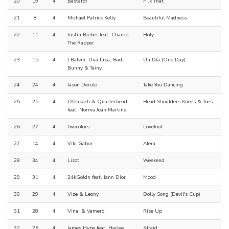
20
19
4
Bastard!
F..k That
21
8
4
Michael Patrick Kelly
Beautiful Madness
22
11
4
Justin Bieber feat. Chance
Holy
The Rapper
23
15
4
J Balvin, Dua Lipa, Bad
Un Día (One Day)
Bunny & Tainy
24
24
4
Jason Derulo
Take You Dancing
25
25
4
Ofenbach & Quarterhead
Head Shoulders Knees & Toes
feat. Norma Jean Martine
26
27
4
Twocolors
Lovefool
27
14
4
Viki Gabor
Afera
28
34
4
Lizot
Weekend
29
31
4
24kGoldn feat. Iann Dior
Mood
30
29
4
Vize & Leony
Dolly Song (Devil's Cup)
31
28
4
Vinai & Vamero
Rise Up
32
26
4
James Hype feat. Harlee
Afraid