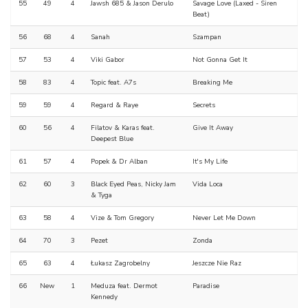
55
49
4
Jawsh 685 & Jason Derulo
Savage Love (Laxed - Siren
Beat)
56
68
4
Sanah
Szampan
57
53
4
Viki Gabor
Not Gonna Get It
58
83
4
Topic feat. A7s
Breaking Me
59
59
4
Regard & Raye
Secrets
60
56
4
Filatov & Karas feat.
Give It Away
Deepest Blue
61
57
4
Popek & Dr Alban
It's My Life
62
60
3
Black Eyed Peas, Nicky Jam
Vida Loca
& Tyga
63
58
4
Vize & Tom Gregory
Never Let Me Down
64
70
3
Pezet
Zonda
65
63
4
Łukasz Zagrobelny
Jeszcze Nie Raz
66
New
1
Meduza feat. Dermot
Paradise
Kennedy