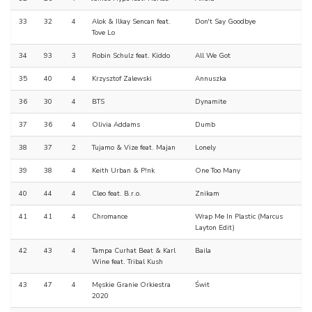
33
32
4
Alok & Ilkay Sencan feat.
Don't Say Goodbye
Tove Lo
34
93
3
Robin Schulz feat. Kiddo
All We Got
35
40
4
Krzysztof Zalewski
Annuszka
36
30
4
BTS
Dynamite
37
36
4
Olivia Addams
Dumb
38
37
2
Tujamo & Vize feat. Majan
Lonely
39
38
4
Keith Urban & P!nk
One Too Many
40
44
4
Cleo feat. B.r.o.
Znikam
41
41
4
Chromance
Wrap Me In Plastic (Marcus
Layton Edit)
42
43
4
Tampa Curhat Beat & Karl
Baila
Wine feat. Tribal Kush
43
47
4
Męskie Granie Orkiestra
Świt
2020