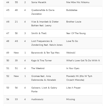
44
55
2
Sonia Maselik
Nie Mów Nic Nikomu
45
48
4
Quebonafide & Daria
Bubbletea
Zawiałow
46
21
4
Vize & Imanbek & Dieter
Brother Louie
Bohlen feat. Leony
47
50
3
Smith & Thell
Year Of The Young
48
46
4
Lost Frequencies &
Love To Go
Zonderling feat. Kelvin Jones
49
New
1
Baranovski & Ten Typ Mes
Wolność
50
39
4
Kygo & Tina Turner
What's Love Got To Do With It
51
51
4
The Weeknd
In Your Eyes
52
New
1
Gromee feat. Ania
Powiedz Mi (Kto W Tych
Dabrowska & Abradab
Oczach Mieszka)
53
54
4
Galwaro, Lizot & Gabry
Like A Prayer
Ponte
54
33
4
Audiosoulz
Missing