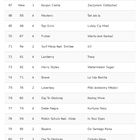
67
New
1
Kasjan Cieśla
Zaczynam Oddychać
68
65
4
Masters
Tak Jak Ja
69
66
4
Top Girls
Lubię Cię Mieć
70
87
4
Fisher
Warto Jest Kochać
71
Re
2
Surf Mesa feat. Emilee
ILY
72
61
4
Lanberry
Tracę
73
62
4
Harry Styles
Watermelon Sugar
74
71
4
Brave
La Isla Bonita
75
78
2
Loverboy
Póki Jesteśmy Młodzi
76
80
4
Daj To Głośniej
Kochaj Mnie
77
76
4
Dede Negra
Kurtyna Nocy
78
96
4
Robin Schulz feat. Alida
In Your Eyes
79
69
2
Bayera
Do Samego Rana
80
77
3
Daj To Głośniej
Ochotę Mam