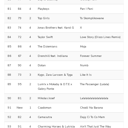
81
84
4
Playboys
Pan I Pani
82
79
2
Top Girls
To Skomplikowane
83
74
4
Jonas Brothers feat. Karol G
X
84
72
4
Taylor Swift
Love Story (Disco Lines Remix)
85
86
4
The Dziemians
Moja
86
67
4
Drenchill feat. Indiiana
Forever Summer
87
90
4
Dotan
Numb
88
73
3
Kygo, Zara Larsson & Tyga
Like It Is
89
95
2
Lum!x x Mokaby & D.T.E x
The Passenger (Lalala)
Gabry Ponte
90
81
2
Mikolas Josef
Lalalalalalalalalalalala
91
New
1
Czadoman
Chodź Na Barana
92
82
4
Camasutra
Daję Ci To Co Mam
93
91
4
Charming Horses & Lutricia
Ain't That Just The Way