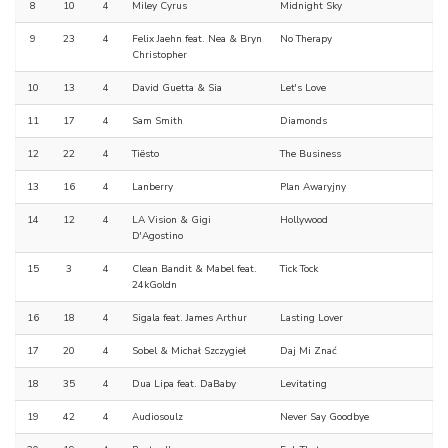
8
10
4
Miley Cyrus
Midnight Sky
9
23
4
Felix Jaehn feat. Nea & Bryn
No Therapy
Christopher
10
13
4
David Guetta & Sia
Let's Love
11
17
4
Sam Smith
Diamonds
12
22
4
Tiësto
The Business
13
16
4
Lanberry
Plan Awaryjny
14
12
4
LA Vision & Gigi
Hollywood
D'Agostino
15
3
4
Clean Bandit & Mabel feat.
Tick Tock
24kGoldn
16
18
4
Sigala feat. James Arthur
Lasting Lover
17
20
4
Sobel & Michał Szczygieł
Daj Mi Znać
18
35
4
Dua Lipa feat. DaBaby
Levitating
19
42
4
Audiosoulz
Never Say Goodbye