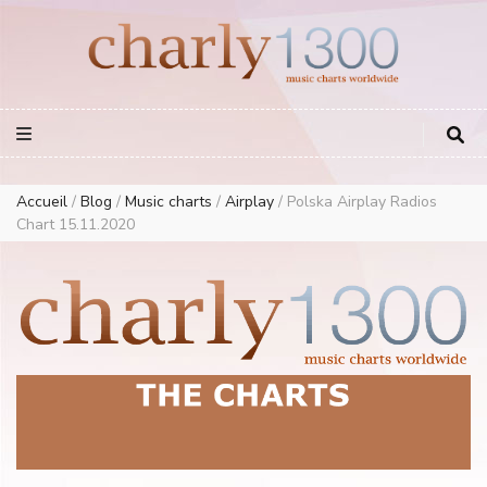
Europe Airplay Charts Radios Music Worldwide – Charly1300
European Music Charts plus USA and Australia
Accueil
/
Blog
/
Music charts
/
Airplay
/
Polska Airplay Radios
Chart 15.11.2020