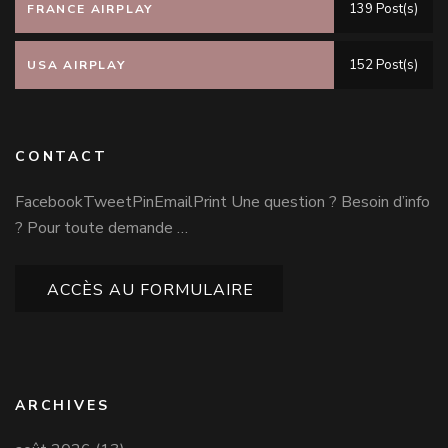
139 Post(s)
FRANCE AIRPLAY
152 Post(s)
USA AIRPLAY
CONTACT
FacebookTweetPinEmailPrint Une question ? Besoin d’info
? Pour toute demande …
ACCÈS AU FORMULAIRE
ARCHIVES