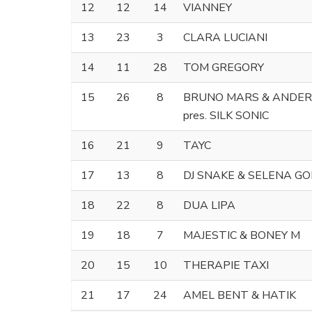
12
12
14
VIANNEY
13
23
3
CLARA LUCIANI
14
11
28
TOM GREGORY
15
26
8
BRUNO MARS & ANDER
pres. SILK SONIC
16
21
9
TAYC
17
13
8
DJ SNAKE & SELENA G
18
22
8
DUA LIPA
19
18
7
MAJESTIC & BONEY M
20
15
10
THERAPIE TAXI
21
17
24
AMEL BENT & HATIK