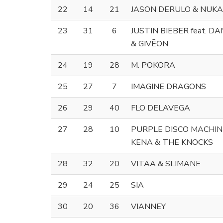
22
14
21
JASON DERULO & NUKA
23
31
6
JUSTIN BIEBER feat. D
& GIVĒON
24
19
28
M. POKORA
25
27
7
IMAGINE DRAGONS
26
29
40
FLO DELAVEGA
27
28
10
PURPLE DISCO MACHINE
KENA & THE KNOCKS
28
32
20
VITAA & SLIMANE
29
24
25
SIA
30
20
36
VIANNEY