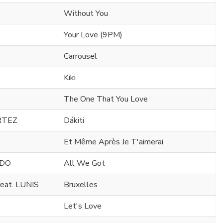
Without You
Your Love (9PM)
Carrousel
Kiki
The One That You Love
RTEZ
Dákiti
Et Même Après Je T'aimerai
DDO
All We Got
at. LUNIS
Bruxelles
Let's Love