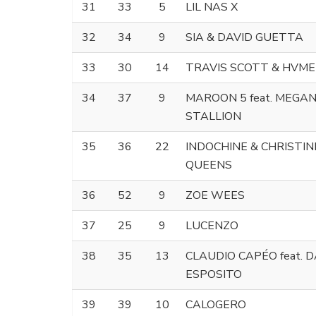
31
33
5
LIL NAS X
32
34
9
SIA & DAVID GUETTA
33
30
14
TRAVIS SCOTT & HVME
34
37
9
MAROON 5 feat. MEGA
STALLION
35
36
22
INDOCHINE & CHRISTI
QUEENS
36
52
9
ZOE WEES
37
25
9
LUCENZO
38
35
13
CLAUDIO CAPÉO feat. 
ESPOSITO
39
39
10
CALOGERO