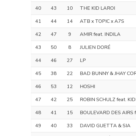
40
43
10
THE KID LAROI
41
44
14
ATB x TOPIC x A7S
42
47
9
AMIR feat. INDILA
43
50
8
JULIEN DORÉ
44
46
27
LP
45
38
22
BAD BUNNY & JHAY CO
46
53
12
HOSHI
47
42
25
ROBIN SCHULZ feat. KI
48
41
15
BOULEVARD DES AIRS fe
49
40
33
DAVID GUETTA & SIA