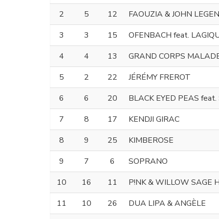
2
5
12
FAOUZIA & JOHN LEGE
3
3
15
OFENBACH feat. LAGIQ
4
4
13
GRAND CORPS MALADE
5
2
22
JÉRÉMY FREROT
6
6
20
BLACK EYED PEAS feat.
7
8
17
KENDJI GIRAC
8
9
25
KIMBEROSE
9
7
6
SOPRANO
10
16
11
P!NK & WILLOW SAGE 
11
10
26
DUA LIPA & ANGÈLE