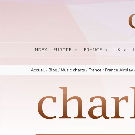
Europe Airplay Charts Radios Music Worldwide – Charly1300
European Music Charts plus USA and Australia
INDEX
EUROPE
FRANCE
UK
Accueil
/
Blog
/
Music charts
/
France
/
France Airplay