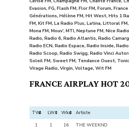
Cerise FM, Champagne FM, Chante France, Ché
Evasion, FG, Flash FM, Flor FM, Forum, France
Générations, Hélène FM, Hit West, Hits 1 Rad
FM, Kit FM, La Radio Plus, Latina, Littoral F
Mona FM, Mouv’, MTI, Neptune FM, Nice Radi
Radio, Radio 6, Radio Atlantis, Radio Camarg
Radio ECN, Radio Espace, Radio Inside, Radi
Radio Scoop, Radio Swigg, Radio Vinci Auto
Soleil FM, Sweet FM, Tendance Ouest, Tonic 
Virage Radio, Virgin, Voltage, Wit FM
FRANCE AIRPLAY HOT 20
TW
LW
Wks
Artiste
1
1
16
THE WEEKND