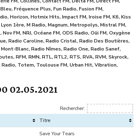
rie FM, Collines, Contact FM, Delta FM, Direct FM,
 Bleu, Fréquence Plus, Fun Radio, Fusion FM,
io, Horizon, Hotmix Hits, Impact FM, Iroise FM, K6, Kiss
M, Lyon 1ère, M Radio, Magnum, Metropolys, Mistral FM,
o, Nov FM, NRJ, Océane FM, ODS Radio, Oüi FM, Oxygène
ue, Radio Caroline, Radio Cristal, Radio Des Boutières,
o Mont-Blanc, Radio Nîmes, Radio One, Radio Sanef,
routes, RFM, RMN, RTL, RTL2, RTS, RVA, RVM, Skyrock,
Radio, Totem, Toulouse FM, Urban Hit, Vibration,
0 02.05.2021
Rechercher:
Titre
Save Your Tears