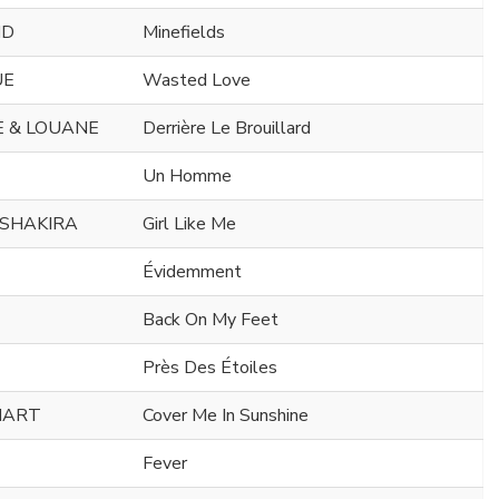
ND
Minefields
UE
Wasted Love
 & LOUANE
Derrière Le Brouillard
Un Homme
 SHAKIRA
Girl Like Me
Évidemment
Back On My Feet
Près Des Étoiles
HART
Cover Me In Sunshine
Fever