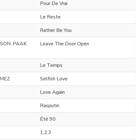
Pour De Vrai
Le Reste
Rather Be You
SON .PAAK
Leave The Door Open
Le Temps
OMEZ
Selfish Love
Love Again
Rasputin
Été 90
1,2,3