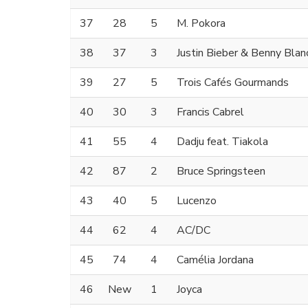
37
28
5
M. Pokora
38
37
3
Justin Bieber & Benny Blan
39
27
5
Trois Cafés Gourmands
40
30
3
Francis Cabrel
41
55
4
Dadju feat. Tiakola
42
87
2
Bruce Springsteen
43
40
5
Lucenzo
44
62
4
AC/DC
45
74
4
Camélia Jordana
46
New
1
Joyca