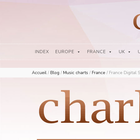
Europe Airplay Charts Radios Music Worldwide – Charly1300
European Music Charts plus USA and Australia
INDEX
EUROPE
FRANCE
UK
Accueil
/
Blog
/
Music charts
/
France
/
France Digital 