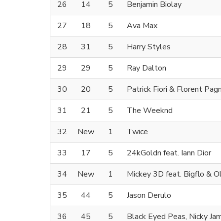
26
14
5
Benjamin Biolay
27
18
5
Ava Max
28
31
5
Harry Styles
29
29
5
Ray Dalton
30
20
5
Patrick Fiori & Florent Pag
31
21
5
The Weeknd
32
New
1
Twice
33
17
5
24kGoldn feat. Iann Dior
34
New
1
Mickey 3D feat. Bigflo & Ol
35
44
5
Jason Derulo
36
45
5
Black Eyed Peas, Nicky Ja