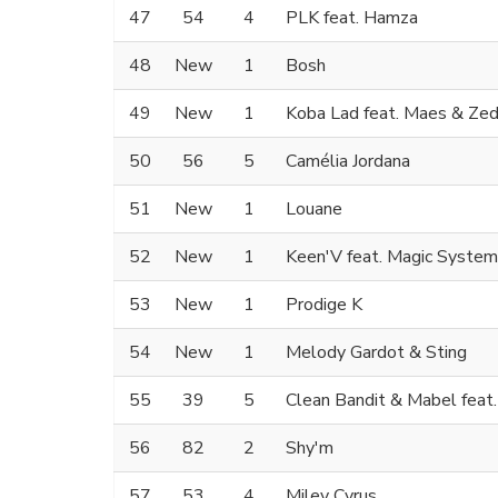
47
54
4
PLK feat. Hamza
48
New
1
Bosh
49
New
1
Koba Lad feat. Maes & Ze
50
56
5
Camélia Jordana
51
New
1
Louane
52
New
1
Keen'V feat. Magic System
53
New
1
Prodige K
54
New
1
Melody Gardot & Sting
55
39
5
Clean Bandit & Mabel feat
56
82
2
Shy'm
57
53
4
Miley Cyrus