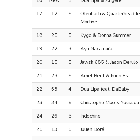
16
New
1
Dua Lipa & Angèle
17
12
5
Ofenbach & Quarterhead fe
Martine
18
25
5
Kygo & Donna Summer
19
22
3
Aya Nakamura
20
15
5
Jawsh 685 & Jason Derulo
21
23
5
Amel Bent & Imen Es
22
63
4
Dua Lipa feat. DaBaby
23
34
5
Christophe Maé & Youssou
24
26
5
Indochine
25
13
5
Julien Doré