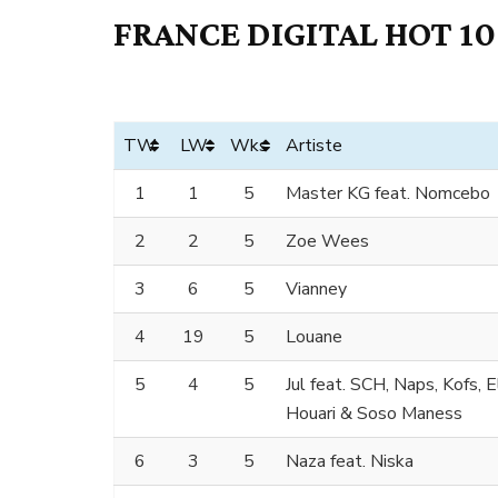
FRANCE DIGITAL HOT 10
TW
LW
Wks
Artiste
1
1
5
Master KG feat. Nomcebo
2
2
5
Zoe Wees
3
6
5
Vianney
4
19
5
Louane
5
4
5
Jul feat. SCH, Naps, Kofs, 
Houari & Soso Maness
6
3
5
Naza feat. Niska