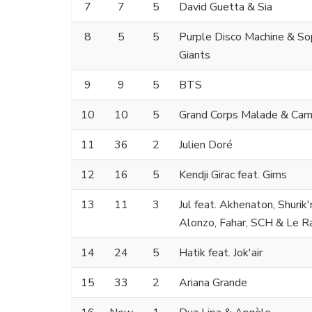
7
7
5
David Guetta & Sia
8
5
5
Purple Disco Machine & S
Giants
9
9
5
BTS
10
10
5
Grand Corps Malade & Cami
11
36
2
Julien Doré
12
16
5
Kendji Girac feat. Gims
13
11
3
Jul feat. Akhenaton, Shurik'n
Alonzo, Fahar, SCH & Le R
14
24
5
Hatik feat. Jok'air
15
33
2
Ariana Grande