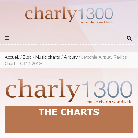
Europe Airplay Charts Radios Music Worldwide – Charly1300
European Music Charts plus USA and Australia
Accueil
/
Blog
/
Music charts
/
Airplay
/
Lettonie Airplay Radios
Chart – 03.11.2019