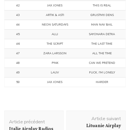
42
JAX JONES
THIS IS REAL
43
АRTIK & ASTI
GRUSTNYJ DENS
44
NEON SATURDAYS
MAN NAV BAIL
45
ALLJ
SAYONARA DЕTKА
46
THE SCRIPT
THE LAST TIME
47
ZARA LARSSON
ALL THE TIME
48
P!NK
CAN WE PRETEND
49
LAUV
FUCK, I'M LONELY
50
JAX JONES
HARDER
Navigation
Article suivant
d'article
Article précédent
Lituanie Airplay
Italie Airplay Radios