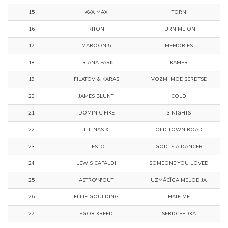
15
AVA MAX
TORN
16
RITON
TURN ME ON
17
MAROON 5
MEMORIES
18
TRIANA PARK
KAMĒR
19
FILATOV & KARAS
VOZMI МOE SЕRDTSЕ
20
JAMES BLUNT
COLD
21
DOMINIC FIKE
3 NIGHTS
22
LIL NAS X
OLD TOWN ROAD
23
TIËSTO
GOD IS A DANCER
24
LEWIS CAPALDI
SOMEONE YOU LOVED
25
ASTRO'N'OUT
UZMĀCĪGA MELODIJA
26
ELLIE GOULDING
HATE ME
27
EGOR KREED
SЕRDCЕЕDKА