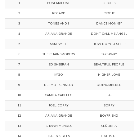
1
POST MALONE
CIRCLES
2
REGARD
RIDE IT
3
TONES AND I
DANCE MONKEY
4
ARIANA GRANDE
DON'T CALL ME ANGEL
5
SAM SMITH
HOW DO YOU SLEEP
6
THE CHAINSMOKERS
TAKEAWAY
7
ED SHEERAN
BEAUTIFUL PEOPLE
8
KYGO
HIGHER LOVE
9
DERMOT KENNEDY
OUTNUMBERED
10
CAMILA CABELLO
LIAR
11
JOEL CORRY
SORRY
12
ARIANA GRANDE
BOYFRIEND
13
SHAWN MENDES
SEÑORITA
14
HARRY STYLES
LIGHTS UP