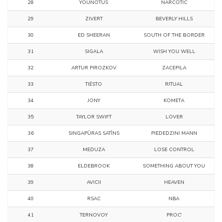
28
YOUNOTUS
NARCOTIC
29
ZIVERT
BEVERLY HILLS
30
ED SHEERAN
SOUTH OF THE BORDER
31
SIGALA
WISH YOU WELL
32
АRTUR PIROZKOV
ZАCЕPILА
33
TIËSTO
RITUAL
34
JONY
KOMЕTА
35
TAYLOR SWIFT
LOVER
36
SINGAPŪRAS SATĪNS
PIEDEDZINI MANN
37
MEDUZA
LOSE CONTROL
38
ELDEBROOK
SOMETHING ABOUT YOU
39
AVICII
HEAVEN
40
RSAC
NBA
41
TERNOVOY
PROC'