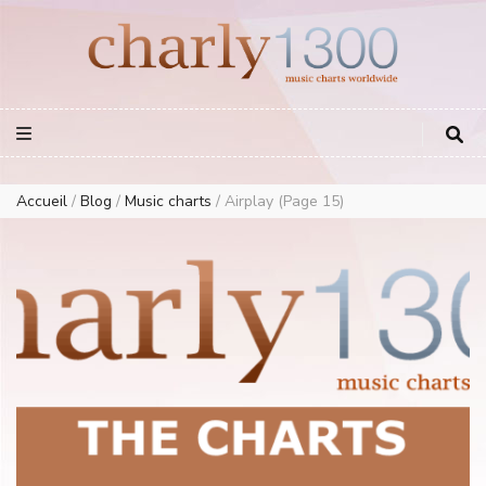
Europe Airplay Charts Radios Music Worldwide – Charly1300
European Music Charts plus USA and Australia
Accueil
/
Blog
/
Music charts
/
Airplay
(Page 15)