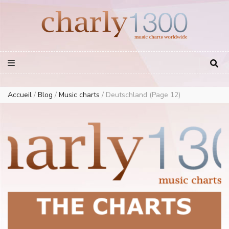
Europe Airplay Charts Radios Music Worldwide – Charly1300
European Music Charts plus USA and Australia
Accueil
/
Blog
/
Music charts
/
Deutschland
(Page 12)