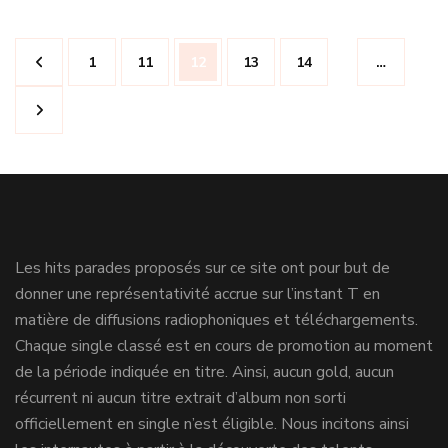
Navigation
Page
Page
Page
Page
Page
1
11
12
13
14
…
des
articles
Les hits parades proposés sur ce site ont pour but de
donner une représentativité accrue sur l’instant T en
matière de diffusions radiophoniques et téléchargements.
Chaque single classé est en cours de promotion au moment
de la période indiquée en titre. Ainsi, aucun gold, aucun
récurrent ni aucun titre extrait d’album non sorti
officiellement en single n’est éligible. Nous incitons ainsi