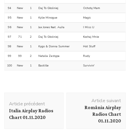
94
New
1
Daj To Głośniej
Ochotę Mam
95
New
1
Kylie Minogue
Magic
96
New
1
Jax Jones feat. Au/ra
I Miss U
97
71
2
Daj To Głośniej
Kochaj Mnie
98
New
1
Kygo & Donna Summer
Hot Stuff
99
99
2
Natalia Zastępa
Rudy
100
New
1
Bastille
Survivin'
Navigation
Article suivant
d'article
Article précédent
România Airplay
Italia Airplay Radios
Radios Chart
Chart 01.11.2020
01.11.2020