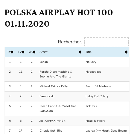
POLSKA AIRPLAY HOT 100
01.11.2020
Rechercher:
TW
LW
Wks
Artist
Title
1
1
2
Sanah
No Sory
2
11
2
Purple Disco Machine &
Hypnotized
Sophie And The Giants
3
4
2
Michael Patrick Kelly
Beautiful Madness
4
7
2
Baranovski
Lubię Być Z Nią
5
2
2
Clean Bandit & Mabel feat.
Tick Tock
24kGoldn
6
5
2
Joel Corry X MNEK
Head & Heart
7
17
2
Crispie feat. Ilira
Ladida (My Heart Goes Boom)