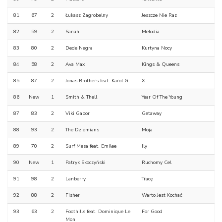
81
67
2
Łukasz Zagrobelny
Jeszcze Nie Raz
82
59
2
Sanah
Melodia
83
80
2
Dede Negra
Kurtyna Nocy
84
58
2
Ava Max
Kings & Queens
85
87
2
Jonas Brothers feat. Karol G
X
86
New
1
Smith & Thell
Year Of The Young
87
83
2
Viki Gabor
Getaway
88
93
2
The Dziemians
Moja
89
70
2
Surf Mesa feat. Emilee
Ily
90
New
1
Patryk Skoczyński
Ruchomy Cel
91
98
2
Lanberry
Tracę
92
88
2
Fisher
Warto Jest Kochać
93
63
2
Foothills feat. Dominique Le
For Good
Mon