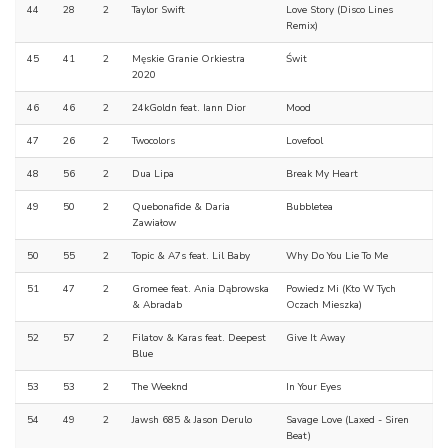
44
28
2
Taylor Swift
Love Story (Disco Lines
Remix)
45
41
2
Męskie Granie Orkiestra
Świt
2020
46
46
2
24kGoldn feat. Iann Dior
Mood
47
26
2
Twocolors
Lovefool
48
56
2
Dua Lipa
Break My Heart
49
50
2
Quebonafide & Daria
Bubbletea
Zawiałow
50
55
2
Topic & A7s feat. Lil Baby
Why Do You Lie To Me
51
47
2
Gromee feat. Ania Dąbrowska
Powiedz Mi (Kto W Tych
& Abradab
Oczach Mieszka)
52
57
2
Filatov & Karas feat. Deepest
Give It Away
Blue
53
53
2
The Weeknd
In Your Eyes
54
49
2
Jawsh 685 & Jason Derulo
Savage Love (Laxed - Siren
Beat)