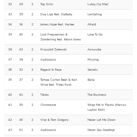
32
45
2
Top Girls
Lubię Cię Mieć
33
35
2
Dua Lipa feat. DaBaby
Levitating
34
34
2
James Hype feat. Harlee
Afraid
35
40
2
Lost Frequencies &
Love To Go
Zonderling feat. Kelvin Jones
36
43
2
Krzysztof Zalewski
Annuszka
37
36
2
Audiosoulz
Missing
38
32
2
Regard & Raye
Secrets
39
37
2
Tampa Curhat Beat & Karl
Baila
Wine feat. Tribal Kush
40
61
2
Tiësto
The Business
41
39
2
Chromance
Wrap Me In Plastic (Marcus
Layton Edit)
42
30
2
Vize & Tom Gregory
Never Let Me Down
43
91
2
Audiosoulz
Never Say Goodbye