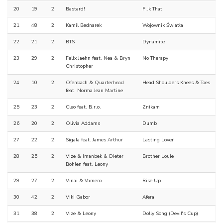
20
19
2
Bastard!
F..k That
21
48
2
Kamil Bednarek
Wojownik Światła
22
21
2
BTS
Dynamite
23
29
2
Felix Jaehn feat. Nea & Bryn
No Therapy
Christopher
24
10
2
Ofenbach & Quarterhead
Head Shoulders Knees & Toes
feat. Norma Jean Martine
25
23
2
Cleo feat. B.r.o.
Znikam
26
20
2
Olivia Addams
Dumb
27
22
2
Sigala feat. James Arthur
Lasting Lover
28
25
2
Vize & Imanbek & Dieter
Brother Louie
Bohlen feat. Leony
29
27
2
Vinai & Vamero
Rise Up
30
42
2
Viki Gabor
Afera
31
38
2
Vize & Leony
Dolly Song (Devil's Cup)