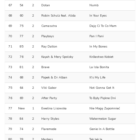
67
54
2
Dotan
Numb
68
60
2
Robin Schulz feat. Alida
In Your Eyes
69
75
2
Camasutra
Daję Ci To Co Mam
70
77
2
Playboys
Pan I Pani
71
85
2
Ray Dalton
In My Bones
72
76
2
Kayah & Mery Spolsky
Królestwo Kobiet
73
81
2
Brave
La Isla Bonita
74
68
2
Popek & Dr Alban
It's My Life
75
64
2
Viki Gabor
Not Gonna Get It
76
69
2
After Party
To Były Piękne Dni
77
New
1
Ewelina Lisowska
Nie Mogę Zapomnieć
78
84
2
Harry Styles
Watermelon Sugar
79
74
2
Flaremode
Genie In A Bottle
80
78
2
Masters
Tak Jak Ja