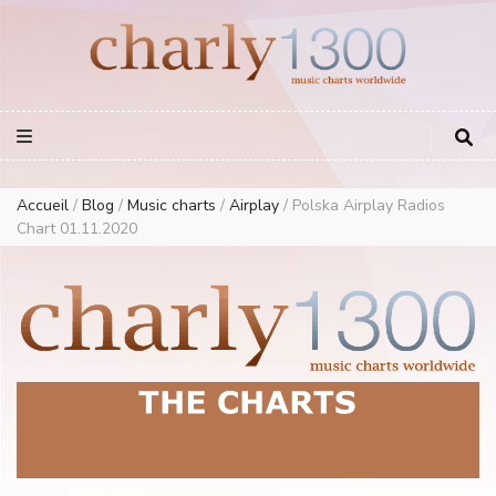
Europe Airplay Charts Radios Music Worldwide – Charly1300
European Music Charts plus USA and Australia
Accueil
/
Blog
/
Music charts
/
Airplay
/
Polska Airplay Radios
Chart 01.11.2020