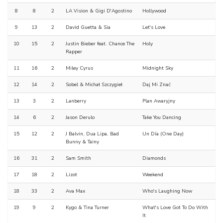
8
8
2
LA Vision & Gigi D'Agostino
Hollywood
9
13
2
David Guetta & Sia
Let's Love
10
15
2
Justin Bieber feat. Chance The
Holy
Rapper
11
16
2
Miley Cyrus
Midnight Sky
12
14
2
Sobel & Michał Szczygieł
Daj Mi Znać
13
3
2
Lanberry
Plan Awaryjny
14
6
2
Jason Derulo
Take You Dancing
15
12
2
J Balvin, Dua Lipa, Bad
Un Día (One Day)
Bunny & Tainy
16
31
2
Sam Smith
Diamonds
17
18
2
Lizot
Weekend
18
33
2
Ava Max
Who's Laughing Now
19
9
2
Kygo & Tina Turner
What's Love Got To Do With
It