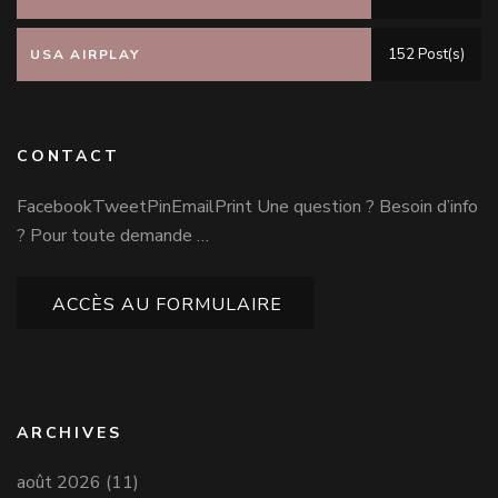
152 Post(s)
USA AIRPLAY
CONTACT
FacebookTweetPinEmailPrint Une question ? Besoin d’info
? Pour toute demande …
ACCÈS AU FORMULAIRE
ARCHIVES
août 2026
(11)