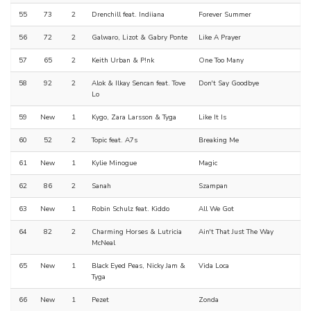
55
73
2
Drenchill feat. Indiiana
Forever Summer
56
72
2
Galwaro, Lizot & Gabry Ponte
Like A Prayer
57
65
2
Keith Urban & P!nk
One Too Many
58
92
2
Alok & Ilkay Sencan feat. Tove
Don't Say Goodbye
Lo
59
New
1
Kygo, Zara Larsson & Tyga
Like It Is
60
52
2
Topic feat. A7s
Breaking Me
61
New
1
Kylie Minogue
Magic
62
86
2
Sanah
Szampan
63
New
1
Robin Schulz feat. Kiddo
All We Got
64
82
2
Charming Horses & Lutricia
Ain't That Just The Way
McNeal
65
New
1
Black Eyed Peas, Nicky Jam &
Vida Loca
Tyga
66
New
1
Pezet
Zonda