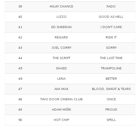
39
MILKY CHANCE
FADO
40
LIZZO
GOOD AS HELL
41
ED SHEERAN
I DON'T CARE
42
REGARD
RIDE IT
43
JOEL CORRY
SORRY
44
THE SCRIPT
THE LAST TIME
45
SHAED
TRAMPOLINE
46
LENA
BETTER
47
AVA MAX
BLOOD, SWEAT & TEARS
48
TWO DOOR CINEMA CLUB
ONCE
49
ADAM MIŠÍK
PROUD
50
HOT CHIP
SPELL