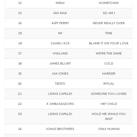
12
MIRAI
HOMETOWN
13
AVA MAX
SO AM I
14
KATY PERRY
NEVER REALLY OVER
15
NF
TIME
16
CHARLI XCX
BLAME IT ON YOUR LOVE
17
VIGILAND
WE'RE THE SAME
18
JAMES BLUNT
COLD
19
JAX JONES
HARDER
20
TIËSTO
RITUAL
21
LEWIS CAPALDI
SOMEONE YOU LOVED
22
X AMBASSADORS
HEY CHILD
23
LEWIS CAPALDI
HOLD ME WHILE YOU
WAIT
24
JONAS BROTHERS
ONLY HUMAN