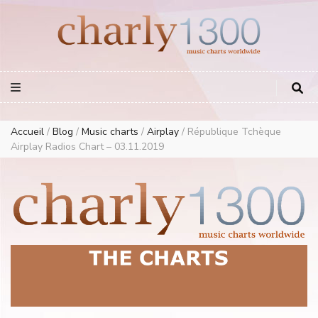
Europe Airplay Charts Radios Music Worldwide – Charly1300
European Music Charts plus USA and Australia
Accueil
/
Blog
/
Music charts
/
Airplay
/
République Tchèque
Airplay Radios Chart – 03.11.2019