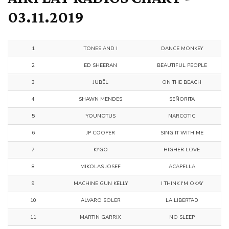
03.11.2019
1
TONES AND I
DANCE MONKEY
2
ED SHEERAN
BEAUTIFUL PEOPLE
3
JUBËL
ON THE BEACH
4
SHAWN MENDES
SEÑORITA
5
YOUNOTUS
NARCOTIC
6
JP COOPER
SING IT WITH ME
7
KYGO
HIGHER LOVE
8
MIKOLAS JOSEF
ACAPELLA
9
MACHINE GUN KELLY
I THINK I'M OKAY
10
ALVARO SOLER
LA LIBERTAD
11
MARTIN GARRIX
NO SLEEP