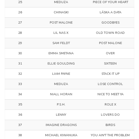
25
MEDUZA
PIECE OF YOUR HEART
26
CHINASKI
LÁSKA A DATA
27
POST MALONE
GOODBYES
28
LIL NAS X
OLD TOWN ROAD
29
SAM FELDT
POST MALONE
30
EMMA SMETANA
OVER
31
ELLIE GOULDING
SIXTEEN
32
LIAM PAYNE
STACK IT UP
33
MEDUZA
LOSE CONTROL
34
NIALL HORAN
NICE TO MEET YA
35
P.S.H.
ROLE X
36
LENNY
LOVERS DO
37
IMAGINE DRAGONS
BIRDS
38
MICHAEL KIWANUKA
YOU AIN'T THE PROBLEM