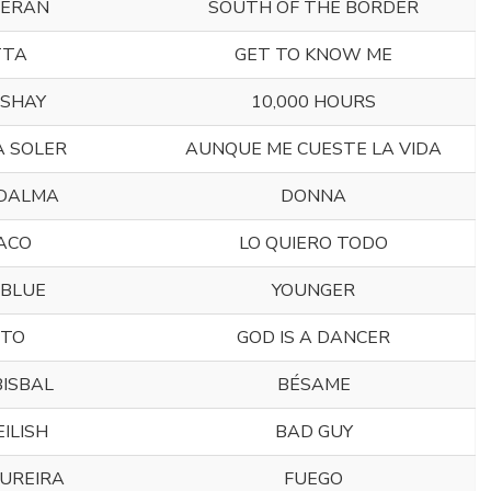
EERAN
SOUTH OF THE BORDER
TTA
GET TO KNOW ME
 SHAY
10,000 HOURS
 SOLER
AUNQUE ME CUESTE LA VIDA
 DALMA
DONNA
ACO
LO QUIERO TODO
 BLUE
YOUNGER
STO
GOD IS A DANCER
BISBAL
BÉSAME
EILISH
BAD GUY
OUREIRA
FUEGO