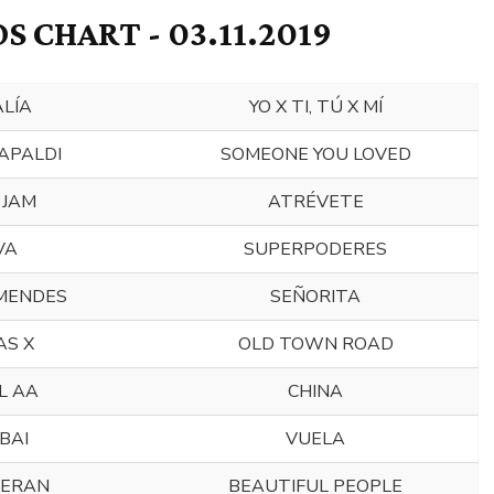
S CHART - 03.11.2019
LÍA
YO X TI, TÚ X MÍ
APALDI
SOMEONE YOU LOVED
 JAM
ATRÉVETE
VA
SUPERPODERES
MENDES
SEÑORITA
AS X
OLD TOWN ROAD
L AA
CHINA
BAI
VUELA
EERAN
BEAUTIFUL PEOPLE