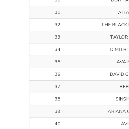
30
DON PA
31
AIT
32
THE BLACK 
33
TAYLOR
34
DIMITRI
35
AVA 
36
DAVID 
37
BER
38
SINSI
39
ARIANA 
40
AVI