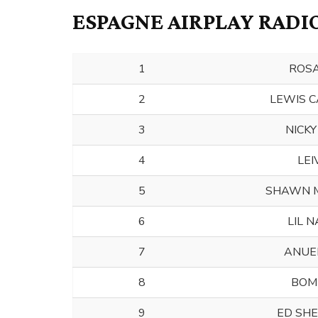
ESPAGNE AIRPLAY RADIO
1
ROSA
2
LEWIS C
3
NICKY
4
LEI
5
SHAWN 
6
LIL N
7
ANUE
8
BOM
9
ED SH