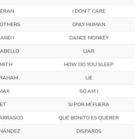
EERAN
I DON'T CARE
ROTHERS
ONLY HUMAN
AND I
DANCE MONKEY
CABELLO
LIAR
MITH
HOW DO YOU SLEEP
GRAHAM
LIE
MAX
SO AM I
ET
SI POR MÍ FUERA
ARRASCO
QUÉ BONITO ES QUERER
RNÁNDEZ
DISPAROS