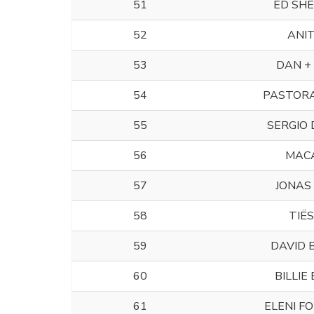
51
ED SH
52
ANI
53
DAN +
54
PASTORA
55
SERGIO
56
MAC
57
JONAS
58
TIË
59
DAVID 
60
BILLIE 
61
ELENI F