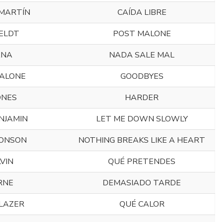
MARTÍN
CAÍDA LIBRE
ELDT
POST MALONE
ANA
NADA SALE MAL
ALONE
GOODBYES
ONES
HARDER
NJAMIN
LET ME DOWN SLOWLY
ONSON
NOTHING BREAKS LIKE A HEART
LVIN
QUÉ PRETENDES
RNE
DEMASIADO TARDE
LAZER
QUÉ CALOR