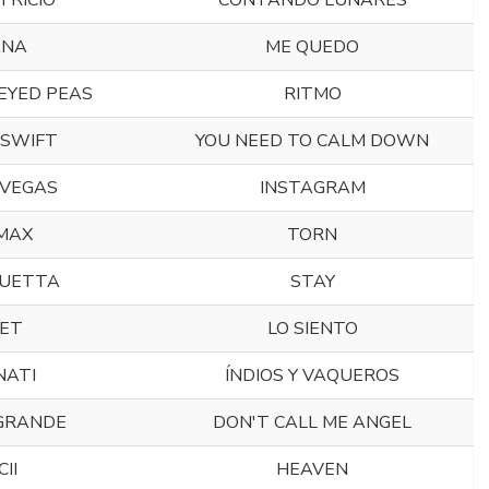
TRICIO
CONTANDO LUNARES
ANA
ME QUEDO
EYED PEAS
RITMO
 SWIFT
YOU NEED TO CALM DOWN
 VEGAS
INSTAGRAM
MAX
TORN
GUETTA
STAY
ET
LO SIENTO
NATI
ÍNDIOS Y VAQUEROS
GRANDE
DON'T CALL ME ANGEL
CII
HEAVEN