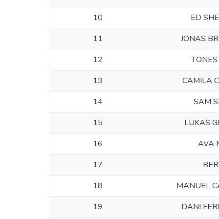
10
ED SH
11
JONAS B
12
TONES 
13
CAMILA 
14
SAM S
15
LUKAS 
16
AVA 
17
BER
18
MANUEL C
19
DANI FE