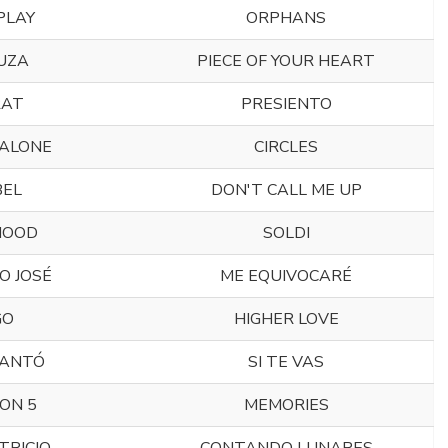
PLAY
ORPHANS
UZA
PIECE OF YOUR HEART
AT
PRESIENTO
ALONE
CIRCLES
EL
DON'T CALL ME UP
OOD
SOLDI
O JOSÉ
ME EQUIVOCARÉ
GO
HIGHER LOVE
CANTÓ
SI TE VAS
ON 5
MEMORIES