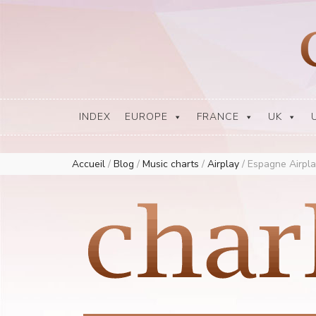
Europe Airplay Charts Radios Music Worldwide – Charly1300
European Music Charts plus USA and Australia
INDEX
EUROPE
FRANCE
UK
Accueil
/
Blog
/
Music charts
/
Airplay
/
Espagne Airpla