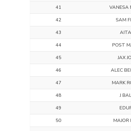
41
VANESA 
42
SAM F
43
AIT
44
POST M
45
JAX J
46
ALEC BE
47
MARK R
48
J BA
49
EDU
50
MAJOR 