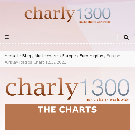
Europe Airplay Charts Radios Music Worldwide – Charly1300
European Music Charts plus USA and Australia
Accueil
/
Blog
/
Music charts
/
Europe
/
Euro Airplay
/
Europe
Airplay Radios Chart 12.12.2021