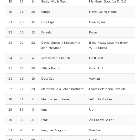
19
22
14
Becky Hill & Topic
My Heart Goes (La Di Da)
20
21
28
Kungs
Never Going Home
21
25
36
Dua Lipa
Love Again
22
15
12
Farruko
Pepas
23
20
22
David Guetta x Mistajam x
If You Really Love Me (How
John Newman
Will I Know)
24
29
4
Acraze feat. Cherish
Do It To It
25
19
28
Olivia Rodrigo
Good 4 U
26
26
10
Doja Cat
Woman
27
27
28
Marshmello & Jonas Brothers
Leave Before You Love Me
28
31
6
Meduza feat. Hozier
Tell It To My Heart
29
35
3
Inna
Up
30
30
31
P!nk
All I Know So Far
31
28
11
Imagine Dragons
Wrecked