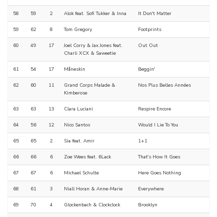
58
59
2
Alok feat. Sofi Tukker & Inna
It Don't Matter
59
62
8
Tom Gregory
Footprints
60
49
17
Joel Corry & Jax Jones feat.
Out Out
Charli XCX & Saweetie
61
54
17
Måneskin
Beggin'
62
60
11
Grand Corps Malade &
Nos Plus Belles Années
Kimberose
63
63
13
Clara Luciani
Respire Encore
64
56
12
Nico Santos
Would I Lie To You
65
65
2
Sia feat. Amir
1+1
66
66
6
Zoe Wees feat. 6Lack
That's How It Goes
67
67
6
Michael Schulte
Here Goes Nothing
68
61
3
Niall Horan & Anne-Marie
Everywhere
69
70
4
Glockenbach & Clockclock
Brooklyn