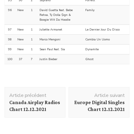
95
90
2
Soprano
Forrest
96
New
1
David Guetta feat. Bebe
Family
Rehxa, Ty Dolla $ign &
Boogie Wit Da Hoodie
97
New
1
Juliette Armanet
Le Dernier Jour Du Disco
98
New
1
Marco Mengoni
Cambia Un Uomo
99
New
1
Sean Paul feat. Sia
Dynamite
100
37
7
Justin Bieber
Ghost
Navigation
Article précédent
Article suivant
d'article
Canada Airplay Radios
Europe Digital Singles
Chart 12.12.2021
Chart 12.12.2021