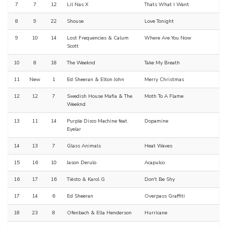
7
7
12
Lil Nas X
Thats What I Want
8
9
22
Shouse
Love Tonight
9
10
14
Lost Frequencies & Calum
Where Are You Now
Scott
10
8
18
The Weeknd
Take My Breath
11
New
1
Ed Sheeran & Elton John
Merry Christmas
12
12
7
Swedish House Mafia & The
Moth To A Flame
Weeknd
13
11
14
Purple Disco Machine feat.
Dopamine
Eyelar
14
13
7
Glass Animals
Heat Waves
15
16
10
Jason Derulo
Acapulco
16
17
16
Tiësto & Karol G
Don't Be Shy
17
14
6
Ed Sheeran
Overpass Graffiti
18
23
8
Ofenbach & Ella Henderson
Hurricane