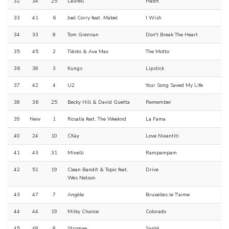
32
34
25
Laurell
Habit
33
41
6
Joel Corry feat. Mabel
I Wish
34
33
8
Tom Grennan
Don't Break The Heart
35
45
2
Tiësto & Ava Max
The Motto
36
38
3
Kungs
Lipstick
37
42
4
U2
Your Song Saved My Life
38
36
25
Becky Hill & David Guetta
Remember
39
New
1
Rosalía feat. The Weeknd
La Fama
40
24
10
CKay
Love Nwantiti
41
43
31
Minelli
Rampampam
42
51
19
Clean Bandit & Topic feat.
Drive
Wes Nelson
43
47
7
Angèle
Bruxelles Je T'aime
44
44
19
Milky Chance
Colorado
45
48
8
Stromae
Santé