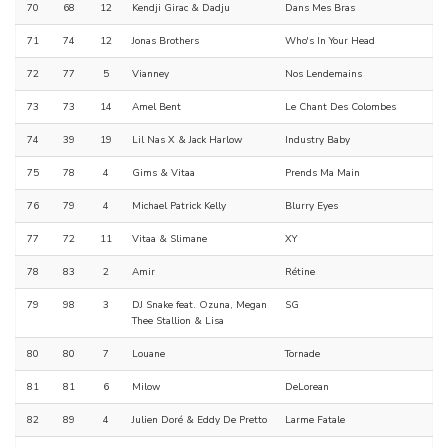
70
68
12
Kendji Girac & Dadju
Dans Mes Bras
71
74
12
Jonas Brothers
Who's In Your Head
72
77
5
Vianney
Nos Lendemains
73
73
14
Amel Bent
Le Chant Des Colombes
74
39
19
Lil Nas X & Jack Harlow
Industry Baby
75
78
4
Gims & Vitaa
Prends Ma Main
76
79
4
Michael Patrick Kelly
Blurry Eyes
77
72
11
Vitaa & Slimane
XY
78
83
2
Amir
Rétine
79
98
3
DJ Snake feat. Ozuna, Megan
SG
Thee Stallion & Lisa
80
80
7
Louane
Tornade
81
81
6
Milow
DeLorean
82
89
4
Julien Doré & Eddy De Pretto
Larme Fatale