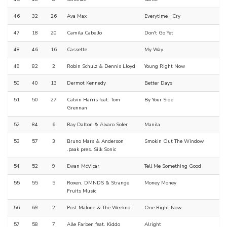
46
32
26
Ava Max
Everytime I Cry
47
18
20
Camila Cabello
Don't Go Yet
48
46
16
Cassette
My Way
49
82
2
Robin Schulz & Dennis Lloyd
Young Right Now
50
40
13
Dermot Kennedy
Better Days
51
50
27
Calvin Harris feat. Tom
By Your Side
Grennan
52
84
6
Ray Dalton & Alvaro Soler
Manila
53
57
3
Bruno Mars & Anderson
Smokin Out The Window
.paak pres. Silk Sonic
54
52
9
Ewan McVicar
Tell Me Something Good
55
55
5
Roxen, DMNDS & Strange
Money Money
Fruits Music
56
69
2
Post Malone & The Weeknd
One Right Now
57
58
7
Alle Farben feat. Kiddo
Alright