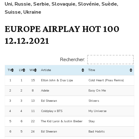
Uni, Russie, Serbie, Slovaquie, Slovénie, Suède,
Suisse, Ukraine
EUROPE AIRPLAY HOT 100
12.12.2021
Rechercher:
TW
LW
Wks
Artiste
Titre
1
1
15
Elton John & Dua Lipa
Cold Heart (Pnau Remix)
2
2
8
Adele
Easy On Me
3
3
13
Ed Sheeran
Shivers
4
4
11
Coldplay x BTS
My Universe
5
6
22
The Kid Laroi & Justin Bieber
Stay
6
5
24
Ed Sheeran
Bad Habits