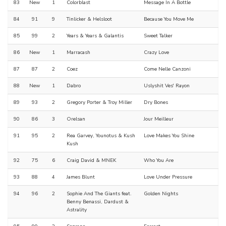
83
New
1
Colorblast
Message In A Bottle
84
91
9
Tinlicker & Helsloot
Because You Move Me
85
99
2
Years & Years & Galantis
Sweet Talker
86
New
1
Marracash
Crazy Love
87
87
2
Coez
Come Nelle Canzoni
88
New
1
Dabro
Uslyshit Ves' Rayon
89
93
2
Gregory Porter & Troy Miller
Dry Bones
90
86
3
Orelsan
Jour Meilleur
91
95
2
Rea Garvey, Younotus & Kush
Love Makes You Shine
Kush
92
75
6
Craig David & MNEK
Who You Are
93
88
4
James Blunt
Love Under Pressure
94
96
2
Sophie And The Giants feat.
Golden Nights
Benny Benassi, Dardust &
Astrality