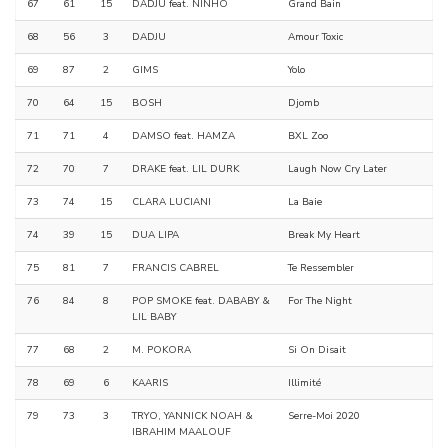
67
61
15
DADJU feat. NINHO
Grand Bain
68
56
3
DADJU
Amour Toxic
69
87
2
GIMS
Yolo
70
64
15
BOSH
Djomb
71
71
4
DAMSO feat. HAMZA
BXL Zoo
72
70
7
DRAKE feat. LIL DURK
Laugh Now Cry Later
73
74
15
CLARA LUCIANI
La Baie
74
39
15
DUA LIPA
Break My Heart
75
81
7
FRANCIS CABREL
Te Ressembler
76
84
8
POP SMOKE feat. DABABY &
For The Night
LIL BABY
77
68
2
M. POKORA
Si On Disait
78
69
6
KAARIS
Illimité
79
73
3
TRYO, YANNICK NOAH &
Serre-Moi 2020
IBRAHIM MAALOUF