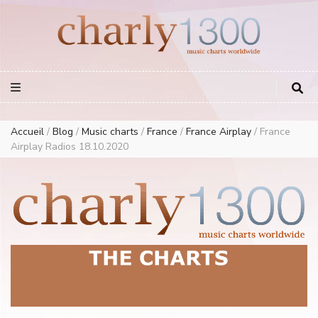
Europe Airplay Charts Radios Music Worldwide – Charly1300
European Music Charts plus USA and Australia
Accueil
/
Blog
/
Music charts
/
France
/
France Airplay
/
France
Airplay Radios 18.10.2020