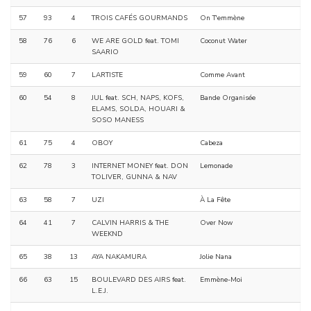
57
93
4
TROIS CAFÉS GOURMANDS
On T'emmène
58
76
6
WE ARE GOLD feat. TOMI
Coconut Water
SAARIO
59
60
7
LARTISTE
Comme Avant
60
54
8
JUL feat. SCH, NAPS, KOFS,
Bande Organisée
ELAMS, SOLDA, HOUARI &
SOSO MANESS
61
75
4
OBOY
Cabeza
62
78
3
INTERNET MONEY feat. DON
Lemonade
TOLIVER, GUNNA & NAV
63
58
7
UZI
À La Fête
64
41
7
CALVIN HARRIS & THE
Over Now
WEEKND
65
38
13
AYA NAKAMURA
Jolie Nana
66
63
15
BOULEVARD DES AIRS feat.
Emmène-Moi
L.E.J.