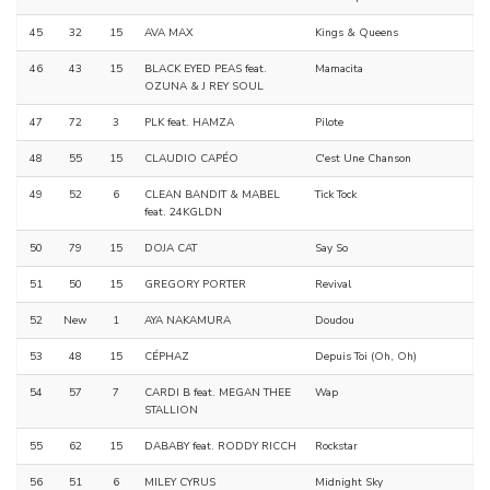
45
32
15
AVA MAX
Kings & Queens
46
43
15
BLACK EYED PEAS feat.
Mamacita
OZUNA & J REY SOUL
47
72
3
PLK feat. HAMZA
Pilote
48
55
15
CLAUDIO CAPÉO
C'est Une Chanson
49
52
6
CLEAN BANDIT & MABEL
Tick Tock
feat. 24KGLDN
50
79
15
DOJA CAT
Say So
51
50
15
GREGORY PORTER
Revival
52
New
1
AYA NAKAMURA
Doudou
53
48
15
CÉPHAZ
Depuis Toi (Oh, Oh)
54
57
7
CARDI B feat. MEGAN THEE
Wap
STALLION
55
62
15
DABABY feat. RODDY RICCH
Rockstar
56
51
6
MILEY CYRUS
Midnight Sky