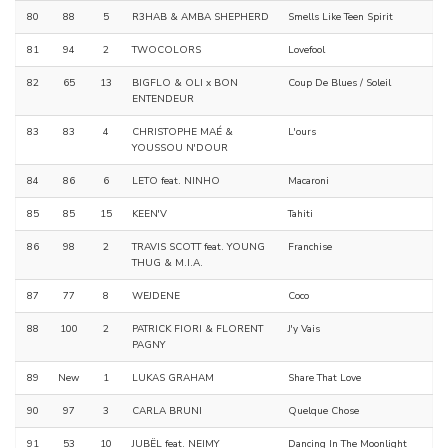
80
88
5
R3HAB & AMBA SHEPHERD
Smells Like Teen Spirit
81
94
2
TWOCOLORS
Lovefool
82
65
13
BIGFLO & OLI x BON
Coup De Blues / Soleil
ENTENDEUR
83
83
4
CHRISTOPHE MAÉ &
L'ours
YOUSSOU N'DOUR
84
86
6
LETO feat. NINHO
Macaroni
85
85
15
KEEN'V
Tahiti
86
98
2
TRAVIS SCOTT feat. YOUNG
Franchise
THUG & M.I.A.
87
77
8
WEJDENE
Coco
88
100
2
PATRICK FIORI & FLORENT
J'y Vais
PAGNY
89
New
1
LUKAS GRAHAM
Share That Love
90
97
3
CARLA BRUNI
Quelque Chose
91
53
10
JUBËL feat. NEIMY
Dancing In The Moonlight