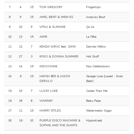
7
4
15
TOM GREGORY
Fingertips
8
9
15
AMEL BENT & IMEN ES
Jusqu'au Bout
9
10
9
VITAA & SLIMANE
Ça Ira
10
13
15
AMIR
La Fête
11
12
7
KENDJI GIRAC feat. GIMS
Dernier Métro
12
27
3
KYGO & DONNA SUMMER
Hot Stuff
13
14
15
INDOCHINE
Nos Célébrations
14
6
15
JAWSH 685 & JASON
Savage Love (Laxed - Siren
DERULO
Beat)
15
19
7
LUCKY LUKE
Cooler Than Me
16
18
8
VIANNEY
Beau-Papa
17
11
15
HARRY STYLES
Watermelon Sugar
18
16
10
PURPLE DISCO MACHINE &
Hypnotized
SOPHIE AND THE GIANTS