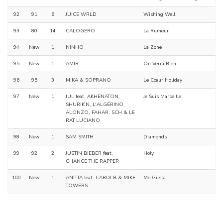
92
91
6
JUICE WRLD
Wishing Well
93
80
14
CALOGERO
La Rumeur
94
New
1
NINHO
La Zone
95
New
1
AMIR
On Verra Bien
96
95
3
MIKA & SOPRANO
Le Cœur Holiday
97
New
1
JUL feat. AKHENATON,
Je Suis Marseille
SHURIK'N, L'ALGÉRINO,
ALONZO, FAHAR, SCH & LE
RAT LUCIANO
98
New
1
SAM SMITH
Diamonds
99
92
2
JUSTIN BIEBER feat.
Holy
CHANCE THE RAPPER
100
New
1
ANITTA feat. CARDI B & MIKE
Me Gusta
TOWERS