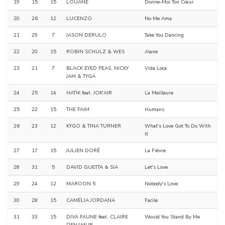
19
15
15
LOUANE
Donne-Moi Ton Cœur
20
26
12
LUCENZO
No Me Ama
21
29
7
JASON DERULO
Take You Dancing
22
20
15
ROBIN SCHULZ & WES
Alane
23
21
7
BLACK EYED PEAS, NICKY
Vida Loca
JAM & TYGA
24
25
14
HATIK feat. JOK'AIR
La Meilleure
25
22
15
THE FAIM
Humans
26
23
12
KYGO & TINA TURNER
What's Love Got To Do With
It
27
17
15
JULIEN DORÉ
La Fièvre
28
31
5
DAVID GUETTA & SIA
Let's Love
29
24
12
MAROON 5
Nobody's Love
30
28
15
CAMÉLIA JORDANA
Facile
31
33
15
DIVA FAUNE feat. CLAIRE
Would You Stand By Me