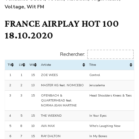
Voltage, Wit FM
FRANCE AIRPLAY HOT 100
18.10.2020
Rechercher:
TW
LW
Wks
Artiste
Titre
1
1
15
ZOE WEES
Control
2
2
13
MASTER KG feat. NOMCEBO
Jerusalema
3
3
15
OFENBACH &
Head Shoulders Knees & Toes
QUARTERHEAD feat.
NORMA JEAN MARTINE
4
5
15
THE WEEKND
In Your Eyes
5
8
10
AVA MAX
Who's Laughing Now
6
7
15
RAY DALTON
In My Bones