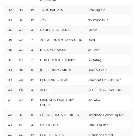
DENAMUR
32
30
15
TOPIC feat. A7S
Breaking Me
33
34
15
TAYC
N'y Pense Plus
34
49
4
CAMÉLIA JORDANA
Silence
35
42
6
24KGOLDN feat. IANN DIOR
Mood
36
47
4
NAZA feat. NISKA
Joli Bébé
37
59
5
DUA LIPA feat. DABABY
Levitating
38
36
8
JOEL CORRY x MNEK
Head & Heart
39
46
15
BENJAMIN BIOLAY
Comment Est Ta Peine ?
40
66
4
ALLIEL
Ce Qui Nous Rend Fous
41
40
15
FRANGLISH feat. TORY
My Salsa
LANEZ
42
37
8
CHICO ROSE & 71 DIGITS
Somebody's Watching Me
43
67
4
CALOGERO
Celui D'en Bas
44
44
12
FLO DELAVEGA
Printemps Éternel