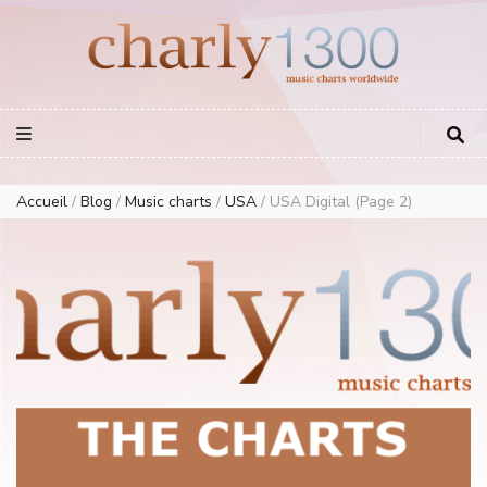
Europe Airplay Charts Radios Music Worldwide – Charly1300
European Music Charts plus USA and Australia
Accueil
/
Blog
/
Music charts
/
USA
/
USA Digital
(Page 2)