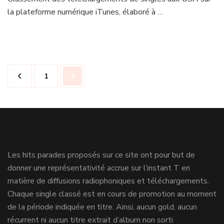
la plateforme numérique iTunes, élaboré à …
Navigation
Page
Page
1
2
des
articles
Les hits parades proposés sur ce site ont pour but de
donner une représentativité accrue sur l’instant T en
matière de diffusions radiophoniques et téléchargements.
Chaque single classé est en cours de promotion au moment
de la période indiquée en titre. Ainsi, aucun gold, aucun
récurrent ni aucun titre extrait d’album non sorti