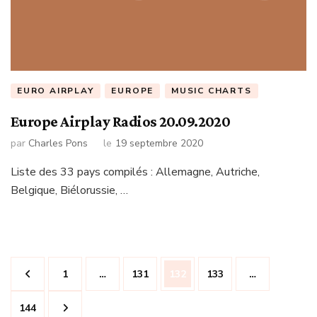
EURO AIRPLAY
EUROPE
MUSIC CHARTS
Europe Airplay Radios 20.09.2020
par
Charles Pons
le
19 septembre 2020
Liste des 33 pays compilés : Allemagne, Autriche,
Belgique, Biélorussie, …
Navigation
Page
Page
Page
Page
1
…
131
132
133
…
des
articles
Page
144