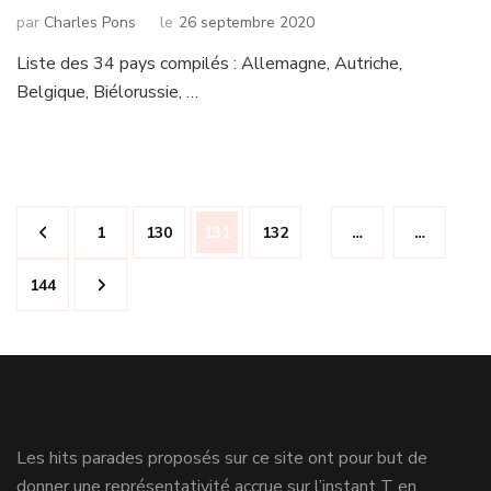
par
Charles Pons
le
26 septembre 2020
Liste des 34 pays compilés : Allemagne, Autriche,
Belgique, Biélorussie, …
Navigation
Page
Page
Page
Page
1
130
131
132
…
…
des
articles
Page
144
Les hits parades proposés sur ce site ont pour but de
donner une représentativité accrue sur l’instant T en